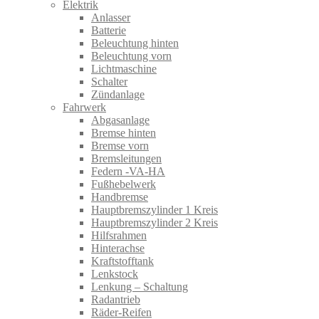
Elektrik
Anlasser
Batterie
Beleuchtung hinten
Beleuchtung vorn
Lichtmaschine
Schalter
Zündanlage
Fahrwerk
Abgasanlage
Bremse hinten
Bremse vorn
Bremsleitungen
Federn -VA-HA
Fußhebelwerk
Handbremse
Hauptbremszylinder 1 Kreis
Hauptbremszylinder 2 Kreis
Hilfsrahmen
Hinterachse
Kraftstofftank
Lenkstock
Lenkung – Schaltung
Radantrieb
Räder-Reifen