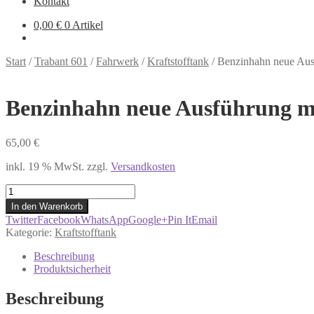
Kontakt
0,00
€
0 Artikel
Start
/
Trabant 601
/
Fahrwerk
/
Kraftstofftank
/
Benzinhahn neue Aus
Benzinhahn neue Ausführung mi
65,00
€
inkl. 19 % MwSt.
zzgl.
Versandkosten
Benzinhahn
neue
In den Warenkorb
Ausführung
Twitter
Facebook
WhatsApp
Google+
Pin It
Email
mit
Kategorie:
Kraftstofftank
Alu
Wassersack
Beschreibung
Trabant
Produktsicherheit
601
Menge
Beschreibung