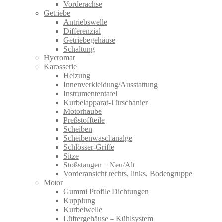
Vorderachse
Getriebe
Antriebswelle
Differenzial
Getriebegehäuse
Schaltung
Hycromat
Karosserie
Heizung
Innenverkleidung/Ausstattung
Instrumententafel
Kurbelapparat-Türschanier
Motorhaube
Preßstoffteile
Scheiben
Scheibenwaschanalge
Schlösser-Griffe
Sitze
Stoßstangen – Neu/Alt
Vorderansicht rechts, links, Bodengruppe
Motor
Gummi Profile Dichtungen
Kupplung
Kurbelwelle
Lüftergehäuse – Kühlsystem