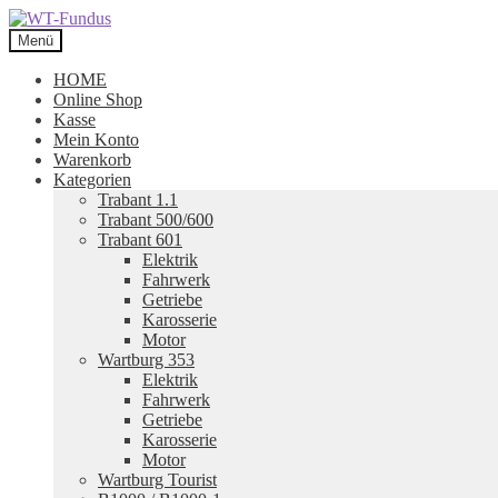
Zur
Zum
Navigation
Inhalt
Menü
springen
springen
HOME
Online Shop
Kasse
Mein Konto
Warenkorb
Kategorien
Trabant 1.1
Trabant 500/600
Trabant 601
Elektrik
Fahrwerk
Getriebe
Karosserie
Motor
Wartburg 353
Elektrik
Fahrwerk
Getriebe
Karosserie
Motor
Wartburg Tourist