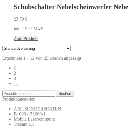
Schubschalter Nebelscheinwerfer Neb
23,79
€
inkl. 19 % MwSt.
Zum Produkt
Ergebnisse 1 – 12 von 25 werden angezeigt
1
2
3
→
Suchen
Suchen
nach:
Produktkategorien
ABC SONDERPOSTEN
B1000 / B1000-1
Mobile Laserreinigung
Trabant 1.1