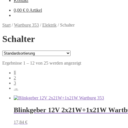
Kontakt
0,00
€
0 Artikel
Start
/
Wartburg 353
/
Elektrik
/
Schalter
Schalter
Ergebnisse 1 – 12 von 25 werden angezeigt
1
2
3
→
Blinkgeber 12V 2x21W+1x21W Wartb
17,84
€