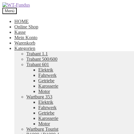
Zur
Zum
Navigation
Inhalt
Menü
springen
springen
HOME
Online Shop
Kasse
Mein Konto
Warenkorb
Kategorien
Trabant 1.1
Trabant 500/600
Trabant 601
Elektrik
Fahrwerk
Getriebe
Karosserie
Motor
Wartburg 353
Elektrik
Fahrwerk
Getriebe
Karosserie
Motor
Wartburg Tourist