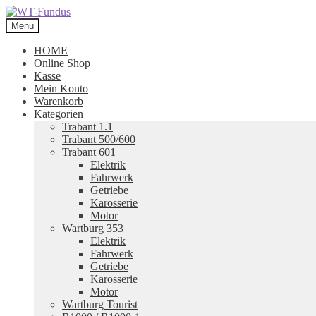
Zur
Zum
Navigation
Inhalt
Menü
springen
springen
HOME
Online Shop
Kasse
Mein Konto
Warenkorb
Kategorien
Trabant 1.1
Trabant 500/600
Trabant 601
Elektrik
Fahrwerk
Getriebe
Karosserie
Motor
Wartburg 353
Elektrik
Fahrwerk
Getriebe
Karosserie
Motor
Wartburg Tourist