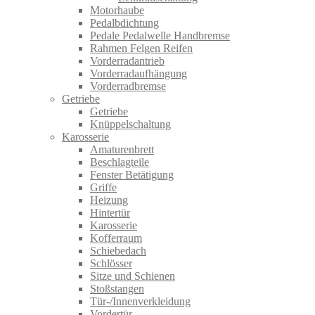
Motorhaube
Pedalbdichtung
Pedale Pedalwelle Handbremse
Rahmen Felgen Reifen
Vorderradantrieb
Vorderradaufhängung
Vorderradbremse
Getriebe
Getriebe
Knüppelschaltung
Karosserie
Amaturenbrett
Beschlagteile
Fenster Betätigung
Griffe
Heizung
Hintertür
Karosserie
Kofferraum
Schiebedach
Schlösser
Sitze und Schienen
Stoßstangen
Tür-/Innenverkleidung
Vordertür