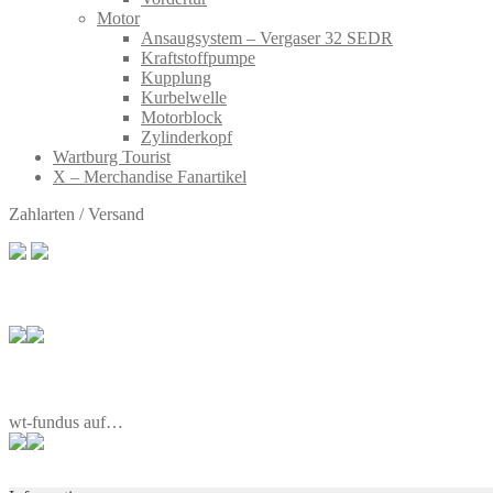
Motor
Ansaugsystem – Vergaser 32 SEDR
Kraftstoffpumpe
Kupplung
Kurbelwelle
Motorblock
Zylinderkopf
Wartburg Tourist
X – Merchandise Fanartikel
Zahlarten / Versand
wt-fundus auf…