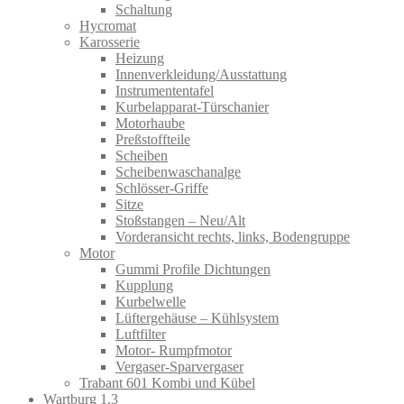
Schaltung
Hycromat
Karosserie
Heizung
Innenverkleidung/Ausstattung
Instrumententafel
Kurbelapparat-Türschanier
Motorhaube
Preßstoffteile
Scheiben
Scheibenwaschanalge
Schlösser-Griffe
Sitze
Stoßstangen – Neu/Alt
Vorderansicht rechts, links, Bodengruppe
Motor
Gummi Profile Dichtungen
Kupplung
Kurbelwelle
Lüftergehäuse – Kühlsystem
Luftfilter
Motor- Rumpfmotor
Vergaser-Sparvergaser
Trabant 601 Kombi und Kübel
Wartburg 1.3