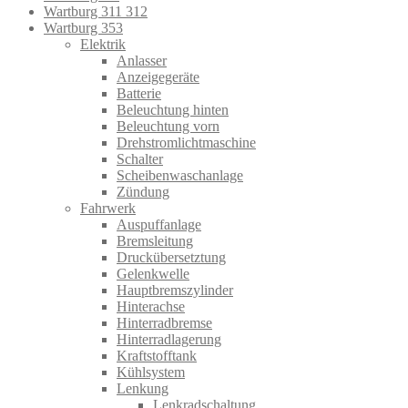
Wartburg 311 312
Wartburg 353
Elektrik
Anlasser
Anzeigegeräte
Batterie
Beleuchtung hinten
Beleuchtung vorn
Drehstromlichtmaschine
Schalter
Scheibenwaschanlage
Zündung
Fahrwerk
Auspuffanlage
Bremsleitung
Druckübersetztung
Gelenkwelle
Hauptbremszylinder
Hinterachse
Hinterradbremse
Hinterradlagerung
Kraftstofftank
Kühlsystem
Lenkung
Lenkradschaltung