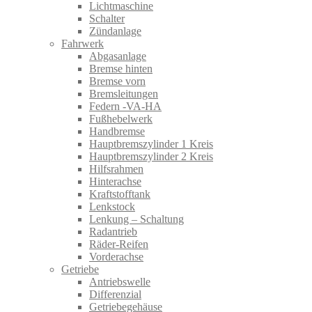
Lichtmaschine
Schalter
Zündanlage
Fahrwerk
Abgasanlage
Bremse hinten
Bremse vorn
Bremsleitungen
Federn -VA-HA
Fußhebelwerk
Handbremse
Hauptbremszylinder 1 Kreis
Hauptbremszylinder 2 Kreis
Hilfsrahmen
Hinterachse
Kraftstofftank
Lenkstock
Lenkung – Schaltung
Radantrieb
Räder-Reifen
Vorderachse
Getriebe
Antriebswelle
Differenzial
Getriebegehäuse