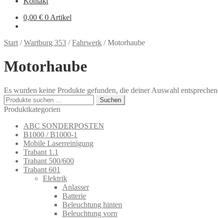
Kontakt
0,00
€
0 Artikel
Start
/
Wartburg 353
/
Fahrwerk
/
Motorhaube
Motorhaube
Es wurden keine Produkte gefunden, die deiner Auswahl entsprechen
Suchen
Suchen
nach:
Produktkategorien
ABC SONDERPOSTEN
B1000 / B1000-1
Mobile Laserreinigung
Trabant 1.1
Trabant 500/600
Trabant 601
Elektrik
Anlasser
Batterie
Beleuchtung hinten
Beleuchtung vorn