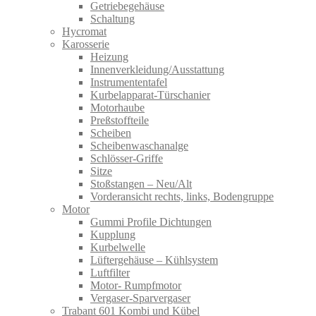
Getriebegehäuse
Schaltung
Hycromat
Karosserie
Heizung
Innenverkleidung/Ausstattung
Instrumententafel
Kurbelapparat-Türschanier
Motorhaube
Preßstoffteile
Scheiben
Scheibenwaschanalge
Schlösser-Griffe
Sitze
Stoßstangen – Neu/Alt
Vorderansicht rechts, links, Bodengruppe
Motor
Gummi Profile Dichtungen
Kupplung
Kurbelwelle
Lüftergehäuse – Kühlsystem
Luftfilter
Motor- Rumpfmotor
Vergaser-Sparvergaser
Trabant 601 Kombi und Kübel