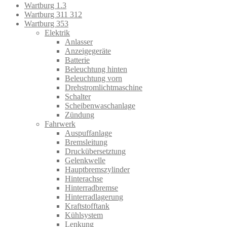
Wartburg 1.3
Wartburg 311 312
Wartburg 353
Elektrik
Anlasser
Anzeigegeräte
Batterie
Beleuchtung hinten
Beleuchtung vorn
Drehstromlichtmaschine
Schalter
Scheibenwaschanlage
Zündung
Fahrwerk
Auspuffanlage
Bremsleitung
Druckübersetztung
Gelenkwelle
Hauptbremszylinder
Hinterachse
Hinterradbremse
Hinterradlagerung
Kraftstofftank
Kühlsystem
Lenkung