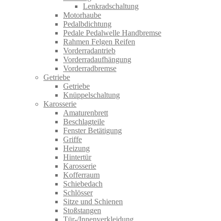
Lenkradschaltung
Motorhaube
Pedalbdichtung
Pedale Pedalwelle Handbremse
Rahmen Felgen Reifen
Vorderradantrieb
Vorderradaufhängung
Vorderradbremse
Getriebe
Getriebe
Knüppelschaltung
Karosserie
Amaturenbrett
Beschlagteile
Fenster Betätigung
Griffe
Heizung
Hintertür
Karosserie
Kofferraum
Schiebedach
Schlösser
Sitze und Schienen
Stoßstangen
Tür-/Innenverkleidung