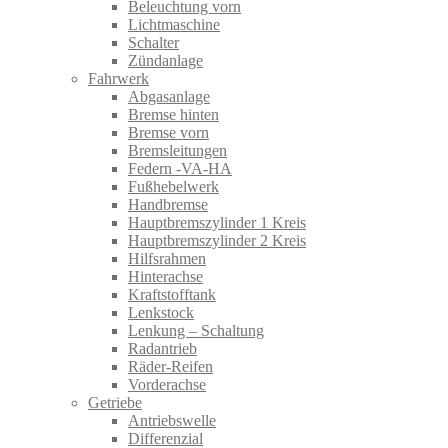
Beleuchtung vorn
Lichtmaschine
Schalter
Zündanlage
Fahrwerk
Abgasanlage
Bremse hinten
Bremse vorn
Bremsleitungen
Federn -VA-HA
Fußhebelwerk
Handbremse
Hauptbremszylinder 1 Kreis
Hauptbremszylinder 2 Kreis
Hilfsrahmen
Hinterachse
Kraftstofftank
Lenkstock
Lenkung – Schaltung
Radantrieb
Räder-Reifen
Vorderachse
Getriebe
Antriebswelle
Differenzial