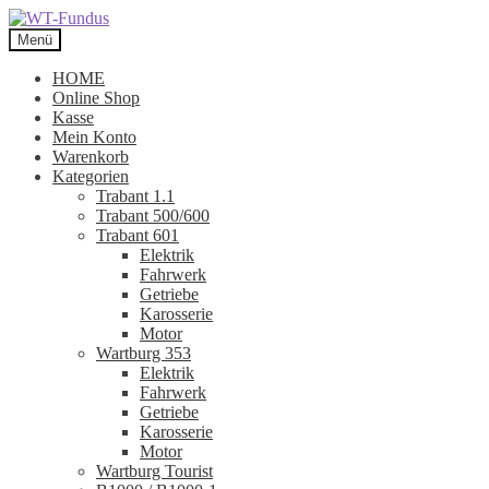
Zur
Zum
Navigation
Inhalt
Menü
springen
springen
HOME
Online Shop
Kasse
Mein Konto
Warenkorb
Kategorien
Trabant 1.1
Trabant 500/600
Trabant 601
Elektrik
Fahrwerk
Getriebe
Karosserie
Motor
Wartburg 353
Elektrik
Fahrwerk
Getriebe
Karosserie
Motor
Wartburg Tourist