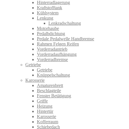
Hinterradlagerung
Kraftstofftank
Kühlsystem
Lenkung
Lenkradschaltung
Motorhaube
Pedalbdichtung
Pedale Pedalwelle Handbremse
Rahmen Felgen Reifen
Vorderradantrieb
Vorderradaufhängung
Vorderradbremse
Getriebe
Getriebe
Knüppelschaltung
Karosserie
Amaturenbrett
Beschlagteile
Fenster Betätigung
Griffe
Heizung
Hintertür
Karosserie
Kofferraum
Schiebedach