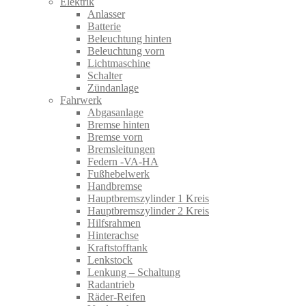
Elektrik
Anlasser
Batterie
Beleuchtung hinten
Beleuchtung vorn
Lichtmaschine
Schalter
Zündanlage
Fahrwerk
Abgasanlage
Bremse hinten
Bremse vorn
Bremsleitungen
Federn -VA-HA
Fußhebelwerk
Handbremse
Hauptbremszylinder 1 Kreis
Hauptbremszylinder 2 Kreis
Hilfsrahmen
Hinterachse
Kraftstofftank
Lenkstock
Lenkung – Schaltung
Radantrieb
Räder-Reifen