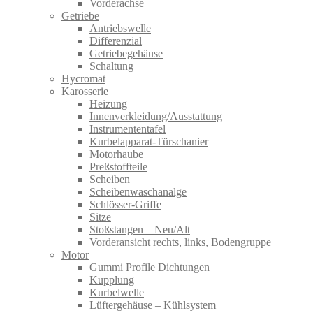
Vorderachse
Getriebe
Antriebswelle
Differenzial
Getriebegehäuse
Schaltung
Hycromat
Karosserie
Heizung
Innenverkleidung/Ausstattung
Instrumententafel
Kurbelapparat-Türschanier
Motorhaube
Preßstoffteile
Scheiben
Scheibenwaschanalge
Schlösser-Griffe
Sitze
Stoßstangen – Neu/Alt
Vorderansicht rechts, links, Bodengruppe
Motor
Gummi Profile Dichtungen
Kupplung
Kurbelwelle
Lüftergehäuse – Kühlsystem