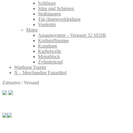
Schlösser
Sitze und Schienen
Stoßstangen
Tür-/Innenverkleidung
Vordertür
Motor
Ansaugsystem – Vergaser 32 SEDR
Kraftstoffpumpe
Kupplung
Kurbelwelle
Motorblock
Zylinderkopf
Wartburg Tourist
X – Merchandise Fanartikel
Zahlarten / Versand