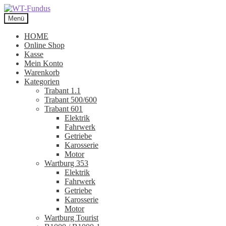
Zur
Zum
Navigation
Inhalt
Menü
springen
springen
HOME
Online Shop
Kasse
Mein Konto
Warenkorb
Kategorien
Trabant 1.1
Trabant 500/600
Trabant 601
Elektrik
Fahrwerk
Getriebe
Karosserie
Motor
Wartburg 353
Elektrik
Fahrwerk
Getriebe
Karosserie
Motor
Wartburg Tourist