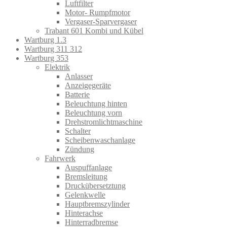
Luftfilter
Motor- Rumpfmotor
Vergaser-Sparvergaser
Trabant 601 Kombi und Kübel
Wartburg 1.3
Wartburg 311 312
Wartburg 353
Elektrik
Anlasser
Anzeigegeräte
Batterie
Beleuchtung hinten
Beleuchtung vorn
Drehstromlichtmaschine
Schalter
Scheibenwaschanlage
Zündung
Fahrwerk
Auspuffanlage
Bremsleitung
Druckübersetztung
Gelenkwelle
Hauptbremszylinder
Hinterachse
Hinterradbremse