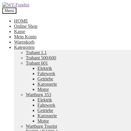
Zur
Zum
Navigation
Inhalt
Menü
springen
springen
HOME
Online Shop
Kasse
Mein Konto
Warenkorb
Kategorien
Trabant 1.1
Trabant 500/600
Trabant 601
Elektrik
Fahrwerk
Getriebe
Karosserie
Motor
Wartburg 353
Elektrik
Fahrwerk
Getriebe
Karosserie
Motor
Wartburg Tourist