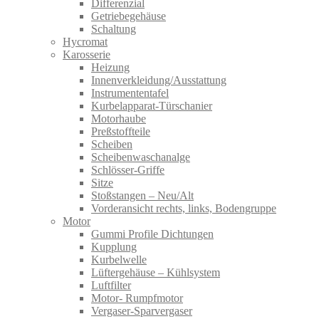
Differenzial
Getriebegehäuse
Schaltung
Hycromat
Karosserie
Heizung
Innenverkleidung/Ausstattung
Instrumententafel
Kurbelapparat-Türschanier
Motorhaube
Preßstoffteile
Scheiben
Scheibenwaschanalge
Schlösser-Griffe
Sitze
Stoßstangen – Neu/Alt
Vorderansicht rechts, links, Bodengruppe
Motor
Gummi Profile Dichtungen
Kupplung
Kurbelwelle
Lüftergehäuse – Kühlsystem
Luftfilter
Motor- Rumpfmotor
Vergaser-Sparvergaser