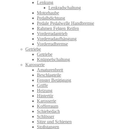
Lenkung
Lenkradschaltung
Motorhaube
Pedalbdichtung
Pedale Pedalwelle Handbremse
Rahmen Felgen Reifen
Vorderradantrieb
Vorderradaufhängung
Vorderradbremse
Getriebe
Getriebe
Knüppelschaltung
Karosserie
Amaturenbrett
Beschlagteile
Fenster Betätigung
Griffe
Heizung
Hintertür
Karosserie
Kofferraum
Schiebedach
Schlösser
Sitze und Schienen
Stoßstangen