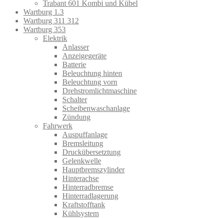
Trabant 601 Kombi und Kübel
Wartburg 1.3
Wartburg 311 312
Wartburg 353
Elektrik
Anlasser
Anzeigegeräte
Batterie
Beleuchtung hinten
Beleuchtung vorn
Drehstromlichtmaschine
Schalter
Scheibenwaschanlage
Zündung
Fahrwerk
Auspuffanlage
Bremsleitung
Druckübersetztung
Gelenkwelle
Hauptbremszylinder
Hinterachse
Hinterradbremse
Hinterradlagerung
Kraftstofftank
Kühlsystem