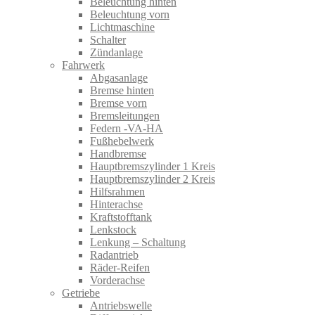
Beleuchtung hinten
Beleuchtung vorn
Lichtmaschine
Schalter
Zündanlage
Fahrwerk
Abgasanlage
Bremse hinten
Bremse vorn
Bremsleitungen
Federn -VA-HA
Fußhebelwerk
Handbremse
Hauptbremszylinder 1 Kreis
Hauptbremszylinder 2 Kreis
Hilfsrahmen
Hinterachse
Kraftstofftank
Lenkstock
Lenkung – Schaltung
Radantrieb
Räder-Reifen
Vorderachse
Getriebe
Antriebswelle