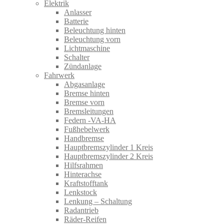
Elektrik
Anlasser
Batterie
Beleuchtung hinten
Beleuchtung vorn
Lichtmaschine
Schalter
Zündanlage
Fahrwerk
Abgasanlage
Bremse hinten
Bremse vorn
Bremsleitungen
Federn -VA-HA
Fußhebelwerk
Handbremse
Hauptbremszylinder 1 Kreis
Hauptbremszylinder 2 Kreis
Hilfsrahmen
Hinterachse
Kraftstofftank
Lenkstock
Lenkung – Schaltung
Radantrieb
Räder-Reifen