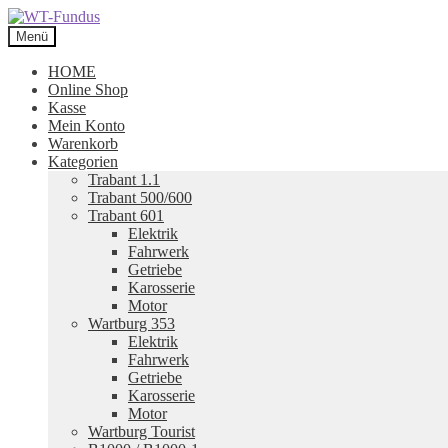
Zur
Zum
Navigation
Inhalt
Menü
springen
springen
HOME
Online Shop
Kasse
Mein Konto
Warenkorb
Kategorien
Trabant 1.1
Trabant 500/600
Trabant 601
Elektrik
Fahrwerk
Getriebe
Karosserie
Motor
Wartburg 353
Elektrik
Fahrwerk
Getriebe
Karosserie
Motor
Wartburg Tourist