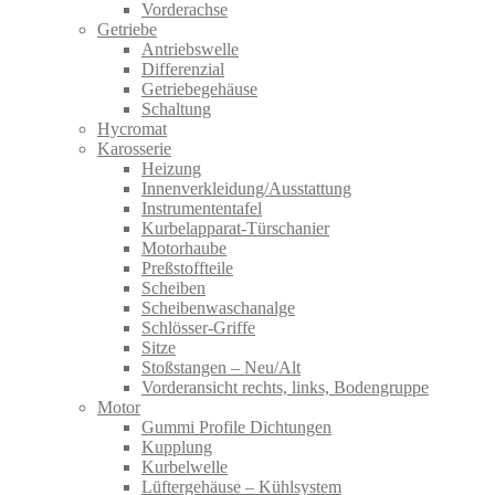
Vorderachse
Getriebe
Antriebswelle
Differenzial
Getriebegehäuse
Schaltung
Hycromat
Karosserie
Heizung
Innenverkleidung/Ausstattung
Instrumententafel
Kurbelapparat-Türschanier
Motorhaube
Preßstoffteile
Scheiben
Scheibenwaschanalge
Schlösser-Griffe
Sitze
Stoßstangen – Neu/Alt
Vorderansicht rechts, links, Bodengruppe
Motor
Gummi Profile Dichtungen
Kupplung
Kurbelwelle
Lüftergehäuse – Kühlsystem