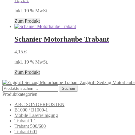
10,70
€
inkl. 19 % MwSt.
Zum Produkt
Schanier Motorhaube Trabant
4,15
€
inkl. 19 % MwSt.
Zum Produkt
Zuggriff Seilzug Motorhaube
Suchen
Suchen
nach:
Produktkategorien
ABC SONDERPOSTEN
B1000 / B1000-1
Mobile Laserreinigung
Trabant 1.1
Trabant 500/600
Trabant 601