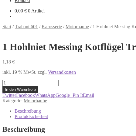
Kontakt
0,00
€
0 Artikel
Start
/
Trabant 601
/
Karosserie
/
Motorhaube
/
1 Hohlniet Messing Ko
1 Hohlniet Messing Kotflügel T
1,18
€
inkl. 19 % MwSt.
zzgl.
Versandkosten
1
Hohlniet
In den Warenkorb
Messing
Twitter
Facebook
WhatsApp
Google+
Pin It
Email
Kotflügel
Kategorie:
Motorhaube
Trabant
Menge
Beschreibung
Produktsicherheit
Beschreibung