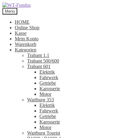
Zur
Zum
Navigation
Inhalt
Menü
springen
springen
HOME
Online Shop
Kasse
Mein Konto
Warenkorb
Kategorien
Trabant 1.1
Trabant 500/600
Trabant 601
Elektrik
Fahrwerk
Getriebe
Karosserie
Motor
Wartburg 353
Elektrik
Fahrwerk
Getriebe
Karosserie
Motor
Wartburg Tourist