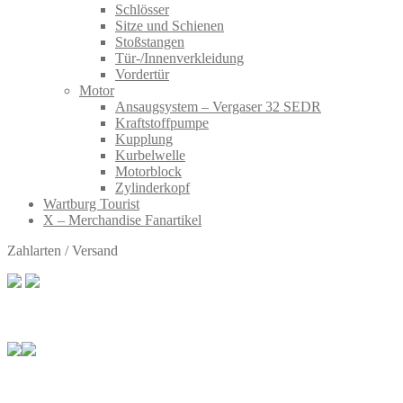
Schlösser
Sitze und Schienen
Stoßstangen
Tür-/Innenverkleidung
Vordertür
Motor
Ansaugsystem – Vergaser 32 SEDR
Kraftstoffpumpe
Kupplung
Kurbelwelle
Motorblock
Zylinderkopf
Wartburg Tourist
X – Merchandise Fanartikel
Zahlarten / Versand