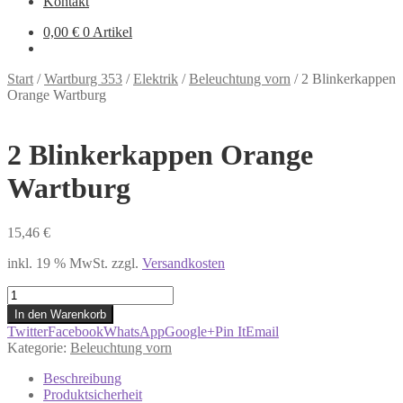
Kontakt
0,00
€
0 Artikel
Start
/
Wartburg 353
/
Elektrik
/
Beleuchtung vorn
/
2 Blinkerkappen
Orange Wartburg
2 Blinkerkappen Orange
Wartburg
15,46
€
inkl. 19 % MwSt.
zzgl.
Versandkosten
2
Blinkerkappen
In den Warenkorb
Orange
Twitter
Facebook
WhatsApp
Google+
Pin It
Email
Wartburg
Kategorie:
Beleuchtung vorn
Menge
Beschreibung
Produktsicherheit