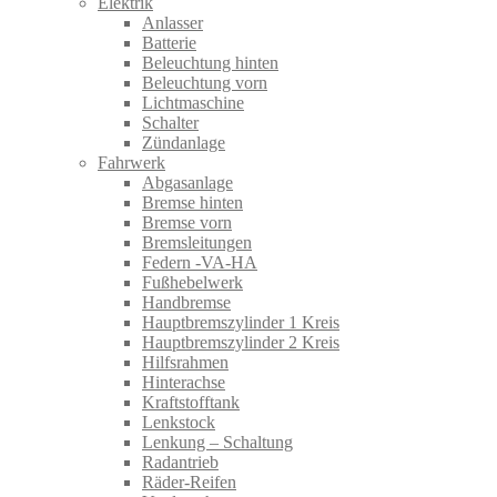
Elektrik
Anlasser
Batterie
Beleuchtung hinten
Beleuchtung vorn
Lichtmaschine
Schalter
Zündanlage
Fahrwerk
Abgasanlage
Bremse hinten
Bremse vorn
Bremsleitungen
Federn -VA-HA
Fußhebelwerk
Handbremse
Hauptbremszylinder 1 Kreis
Hauptbremszylinder 2 Kreis
Hilfsrahmen
Hinterachse
Kraftstofftank
Lenkstock
Lenkung – Schaltung
Radantrieb
Räder-Reifen