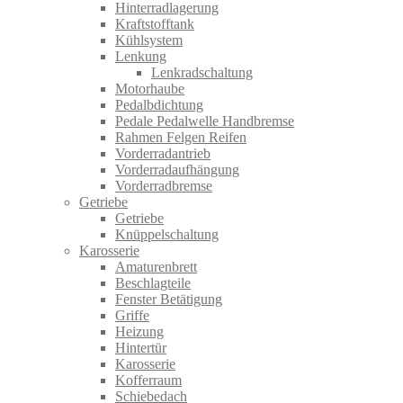
Hinterradlagerung
Kraftstofftank
Kühlsystem
Lenkung
Lenkradschaltung
Motorhaube
Pedalbdichtung
Pedale Pedalwelle Handbremse
Rahmen Felgen Reifen
Vorderradantrieb
Vorderradaufhängung
Vorderradbremse
Getriebe
Getriebe
Knüppelschaltung
Karosserie
Amaturenbrett
Beschlagteile
Fenster Betätigung
Griffe
Heizung
Hintertür
Karosserie
Kofferraum
Schiebedach