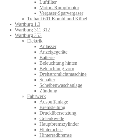
Luftfilter
Motor- Rumpfmotor
Vergaser-Sparvergaser
Trabant 601 Kombi und Kübel
Wartburg 1.3
Wartburg 311 312
Wartburg 353
Elektrik
Anlasser
Anzeigegeräte
Batterie
Beleuchtung hinten
Beleuchtung vorn
Drehstromlichtmaschine
Schalter
Scheibenwaschanlage
Zündung
Fahrwerk
Auspuffanlage
Bremsleitung
Druckübersetztung
Gelenkwelle
Hauptbremszylinder
Hinterachse
Hinterradbremse