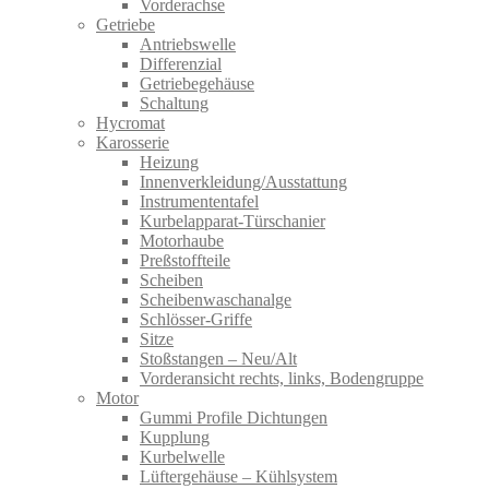
Vorderachse
Getriebe
Antriebswelle
Differenzial
Getriebegehäuse
Schaltung
Hycromat
Karosserie
Heizung
Innenverkleidung/Ausstattung
Instrumententafel
Kurbelapparat-Türschanier
Motorhaube
Preßstoffteile
Scheiben
Scheibenwaschanalge
Schlösser-Griffe
Sitze
Stoßstangen – Neu/Alt
Vorderansicht rechts, links, Bodengruppe
Motor
Gummi Profile Dichtungen
Kupplung
Kurbelwelle
Lüftergehäuse – Kühlsystem