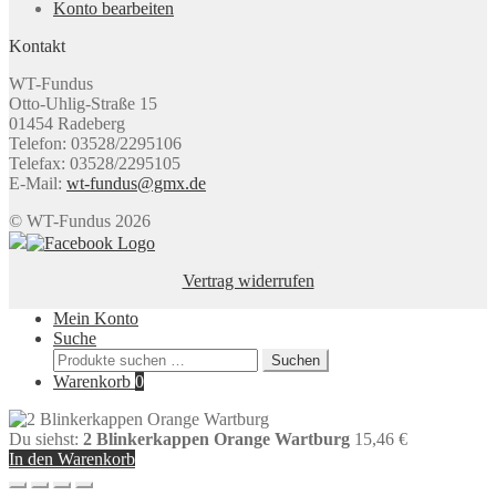
Konto bearbeiten
Kontakt
WT-Fundus
Otto-Uhlig-Straße 15
01454 Radeberg
Telefon: 03528/2295106
Telefax: 03528/2295105
E-Mail:
wt-fundus@gmx.de
© WT-Fundus 2026
Vertrag widerrufen
Mein Konto
Suche
Suchen
Suchen
nach:
Warenkorb
0
Du siehst:
2 Blinkerkappen Orange Wartburg
15,46
€
In den Warenkorb