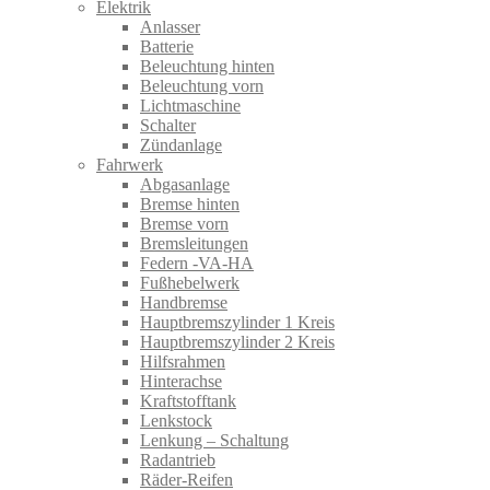
Elektrik
Anlasser
Batterie
Beleuchtung hinten
Beleuchtung vorn
Lichtmaschine
Schalter
Zündanlage
Fahrwerk
Abgasanlage
Bremse hinten
Bremse vorn
Bremsleitungen
Federn -VA-HA
Fußhebelwerk
Handbremse
Hauptbremszylinder 1 Kreis
Hauptbremszylinder 2 Kreis
Hilfsrahmen
Hinterachse
Kraftstofftank
Lenkstock
Lenkung – Schaltung
Radantrieb
Räder-Reifen