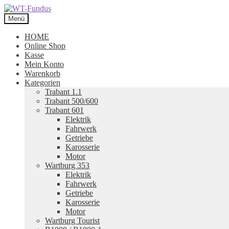
Zur
Zum
Navigation
Inhalt
Menü
springen
springen
HOME
Online Shop
Kasse
Mein Konto
Warenkorb
Kategorien
Trabant 1.1
Trabant 500/600
Trabant 601
Elektrik
Fahrwerk
Getriebe
Karosserie
Motor
Wartburg 353
Elektrik
Fahrwerk
Getriebe
Karosserie
Motor
Wartburg Tourist