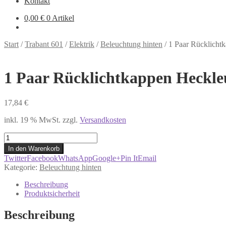
Kontakt
0,00
€
0 Artikel
Start
/
Trabant 601
/
Elektrik
/
Beleuchtung hinten
/
1 Paar Rücklicht
1 Paar Rücklichtkappen Heckl
17,84
€
inkl. 19 % MwSt.
zzgl.
Versandkosten
1
Paar
In den Warenkorb
Rücklichtkappen
Twitter
Facebook
WhatsApp
Google+
Pin It
Email
Heckleuchtenkappen
Kategorie:
Beleuchtung hinten
Weiß
Trabant
Beschreibung
601
Produktsicherheit
Menge
Beschreibung