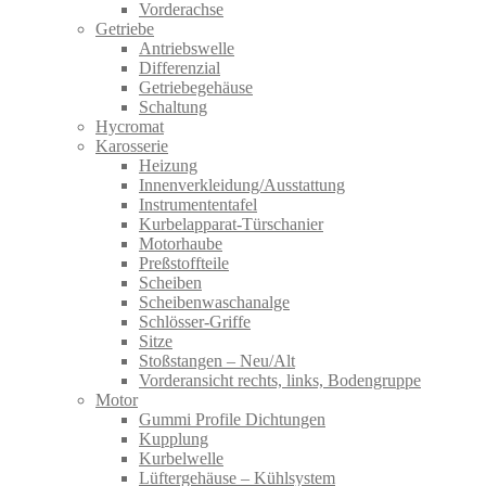
Vorderachse
Getriebe
Antriebswelle
Differenzial
Getriebegehäuse
Schaltung
Hycromat
Karosserie
Heizung
Innenverkleidung/Ausstattung
Instrumententafel
Kurbelapparat-Türschanier
Motorhaube
Preßstoffteile
Scheiben
Scheibenwaschanalge
Schlösser-Griffe
Sitze
Stoßstangen – Neu/Alt
Vorderansicht rechts, links, Bodengruppe
Motor
Gummi Profile Dichtungen
Kupplung
Kurbelwelle
Lüftergehäuse – Kühlsystem