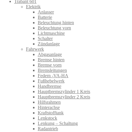
Trabant 601
Elektrik
Anlasser
Batterie
Beleuchtung hinten
Beleuchtung vorn
Lichtmaschine
Schalter
Zündanlage
Fahrwerk
Abgasanlage
Bremse hinten
Bremse vorn
Bremsleitungen
Federn -VA-HA
Fußhebelwerk
Handbremse
Hauptbremszylinder 1 Kreis
Hauptbremszylinder 2 Kreis
Hilfsrahmen
Hinterachse
Kraftstofftank
Lenkstock
Lenkung – Schaltung
Radantrieb