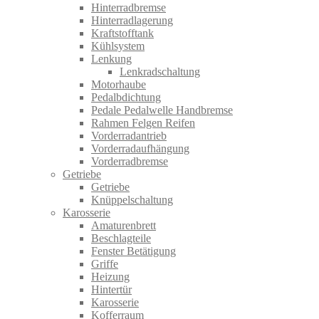
Hinterradbremse
Hinterradlagerung
Kraftstofftank
Kühlsystem
Lenkung
Lenkradschaltung
Motorhaube
Pedalbdichtung
Pedale Pedalwelle Handbremse
Rahmen Felgen Reifen
Vorderradantrieb
Vorderradaufhängung
Vorderradbremse
Getriebe
Getriebe
Knüppelschaltung
Karosserie
Amaturenbrett
Beschlagteile
Fenster Betätigung
Griffe
Heizung
Hintertür
Karosserie
Kofferraum