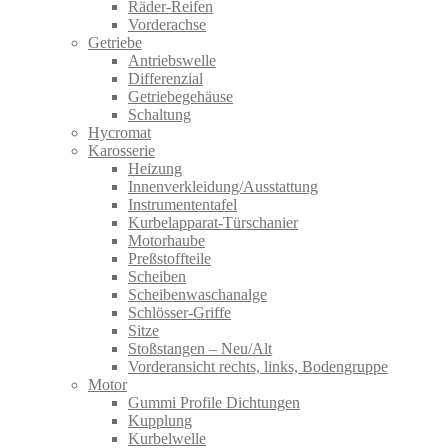
Räder-Reifen
Vorderachse
Getriebe
Antriebswelle
Differenzial
Getriebegehäuse
Schaltung
Hycromat
Karosserie
Heizung
Innenverkleidung/Ausstattung
Instrumententafel
Kurbelapparat-Türschanier
Motorhaube
Preßstoffteile
Scheiben
Scheibenwaschanalge
Schlösser-Griffe
Sitze
Stoßstangen – Neu/Alt
Vorderansicht rechts, links, Bodengruppe
Motor
Gummi Profile Dichtungen
Kupplung
Kurbelwelle