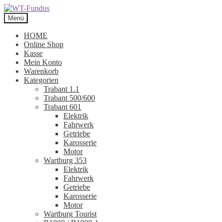
Zur
Zum
Navigation
Inhalt
Menü
springen
springen
HOME
Online Shop
Kasse
Mein Konto
Warenkorb
Kategorien
Trabant 1.1
Trabant 500/600
Trabant 601
Elektrik
Fahrwerk
Getriebe
Karosserie
Motor
Wartburg 353
Elektrik
Fahrwerk
Getriebe
Karosserie
Motor
Wartburg Tourist