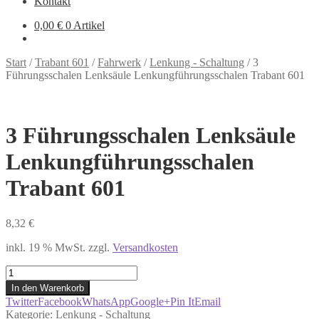
Kontakt
0,00
€
0 Artikel
Start
/
Trabant 601
/
Fahrwerk
/
Lenkung - Schaltung
/
3
Führungsschalen Lenksäule Lenkungführungsschalen Trabant 601
3 Führungsschalen Lenksäule
Lenkungführungsschalen
Trabant 601
8,32
€
inkl. 19 % MwSt.
zzgl.
Versandkosten
3
Führungsschalen
In den Warenkorb
Lenksäule
Twitter
Facebook
WhatsApp
Google+
Pin It
Email
Lenkungführungsschalen
Kategorie:
Lenkung - Schaltung