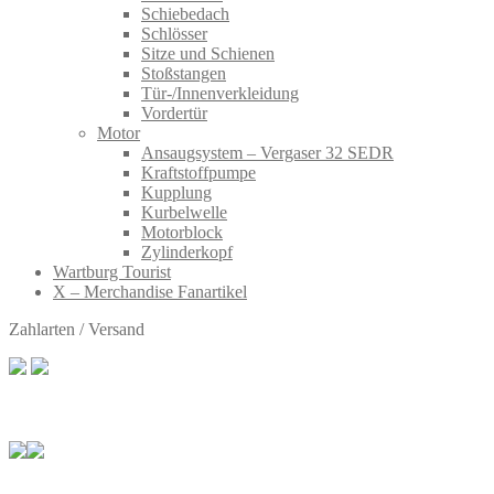
Schiebedach
Schlösser
Sitze und Schienen
Stoßstangen
Tür-/Innenverkleidung
Vordertür
Motor
Ansaugsystem – Vergaser 32 SEDR
Kraftstoffpumpe
Kupplung
Kurbelwelle
Motorblock
Zylinderkopf
Wartburg Tourist
X – Merchandise Fanartikel
Zahlarten / Versand