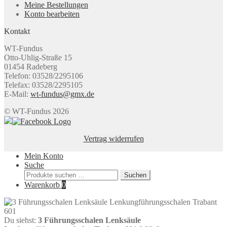
Meine Bestellungen
Konto bearbeiten
Kontakt
WT-Fundus
Otto-Uhlig-Straße 15
01454 Radeberg
Telefon: 03528/2295106
Telefax: 03528/2295105
E-Mail:
wt-fundus@gmx.de
© WT-Fundus 2026
Vertrag widerrufen
Mein Konto
Suche
Suchen
Suchen
nach:
Warenkorb
0
Du siehst:
3 Führungsschalen Lenksäule