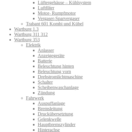
Lüftergehäuse – Kühlsystem
Luftfilter
Motor- Rumpfmotor
Vergaser-Sparvergaser
Trabant 601 Kombi und Kübel
Wartburg 1.3
Wartburg 311 312
Wartburg 353
Elektrik
Anlasser
Anzeigegeräte
Batterie
Beleuchtung hinten
Beleuchtung vorn
Drehstromlichtmaschine
Schalter
Scheibenwaschanlage
Zündung
Fahrwerk
Auspuffanlage
Bremsleitung
Druckübersetztung
Gelenkwelle
Hauptbremszylinder
Hinterachse