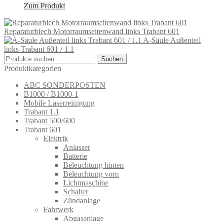
Zum Produkt
Reparaturblech Motorraumseitenwand links Trabant 601
A-Säule Außenteil
links Trabant 601 / 1.1
Suchen
Suchen
nach:
Produktkategorien
ABC SONDERPOSTEN
B1000 / B1000-1
Mobile Laserreinigung
Trabant 1.1
Trabant 500/600
Trabant 601
Elektrik
Anlasser
Batterie
Beleuchtung hinten
Beleuchtung vorn
Lichtmaschine
Schalter
Zündanlage
Fahrwerk
Abgasanlage