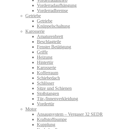
Vorderradantrieb
Vorderradaufhängung
Vorderradbremse
Getriebe
Getriebe
Knüppelschaltung
Karosserie
Amaturenbrett
Beschlagteile
Fenster Betätigung
Griffe
Heizung
Hintertür
Karosserie
Kofferraum
Schiebedach
Schlösser
Sitze und Schienen
Stoßstangen
Tür-/Innenverkleidung
Vordertür
Motor
Ansaugsystem – Vergaser 32 SEDR
Kraftstoffpumpe
Kupplung