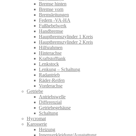
Bremse hinten
Bremse vorn
Bremsleitungen
Federn -VA-HA
Fußhebelwerk
Handbremse
Hauptbremszylinder 1 Kreis
Hauptbremszylinder 2 Kreis
Hilfsrahmen
Hinterachse
Kraftstofftank
Lenkstock
Lenkung – Schaltung
Radantrieb
Räder-Reifen
Vorderachse
Getriebe
Antriebswelle
Differenzial
Getriebegehäuse
Schaltung
Hycromat
Karosserie
Heizung
Innenverkleidung/Ausstattung