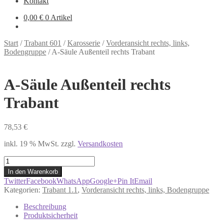
Kontakt
0,00
€
0 Artikel
Start
/
Trabant 601
/
Karosserie
/
Vorderansicht rechts, links,
Bodengruppe
/
A-Säule Außenteil rechts Trabant
A-Säule Außenteil rechts
Trabant
78,53
€
inkl. 19 % MwSt.
zzgl.
Versandkosten
A-
Säule
In den Warenkorb
Außenteil
Twitter
Facebook
WhatsApp
Google+
Pin It
Email
rechts
Kategorien:
Trabant 1.1
,
Vorderansicht rechts, links, Bodengruppe
Trabant
Menge
Beschreibung
Produktsicherheit