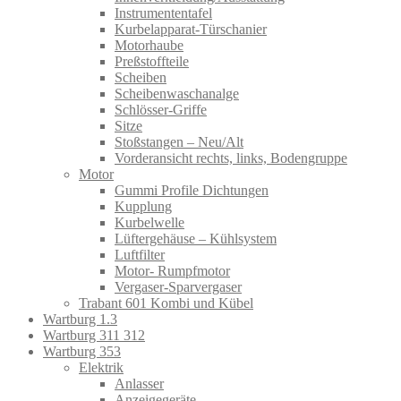
Instrumententafel
Kurbelapparat-Türschanier
Motorhaube
Preßstoffteile
Scheiben
Scheibenwaschanalge
Schlösser-Griffe
Sitze
Stoßstangen – Neu/Alt
Vorderansicht rechts, links, Bodengruppe
Motor
Gummi Profile Dichtungen
Kupplung
Kurbelwelle
Lüftergehäuse – Kühlsystem
Luftfilter
Motor- Rumpfmotor
Vergaser-Sparvergaser
Trabant 601 Kombi und Kübel
Wartburg 1.3
Wartburg 311 312
Wartburg 353
Elektrik
Anlasser
Anzeigegeräte