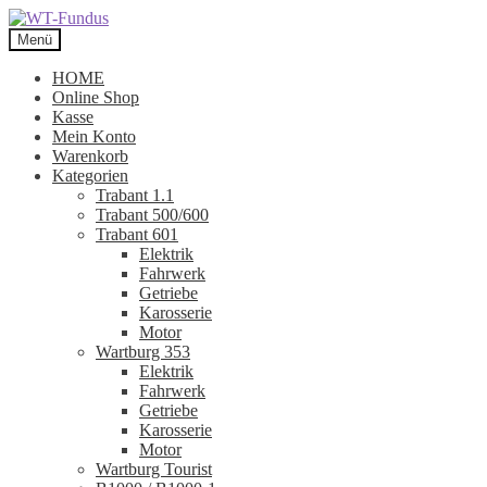
Zur
Zum
Navigation
Inhalt
Menü
springen
springen
HOME
Online Shop
Kasse
Mein Konto
Warenkorb
Kategorien
Trabant 1.1
Trabant 500/600
Trabant 601
Elektrik
Fahrwerk
Getriebe
Karosserie
Motor
Wartburg 353
Elektrik
Fahrwerk
Getriebe
Karosserie
Motor
Wartburg Tourist