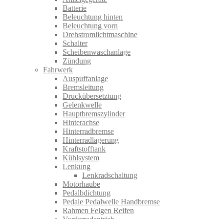
Batterie
Beleuchtung hinten
Beleuchtung vorn
Drehstromlichtmaschine
Schalter
Scheibenwaschanlage
Zündung
Fahrwerk
Auspuffanlage
Bremsleitung
Druckübersetztung
Gelenkwelle
Hauptbremszylinder
Hinterachse
Hinterradbremse
Hinterradlagerung
Kraftstofftank
Kühlsystem
Lenkung
Lenkradschaltung
Motorhaube
Pedalbdichtung
Pedale Pedalwelle Handbremse
Rahmen Felgen Reifen