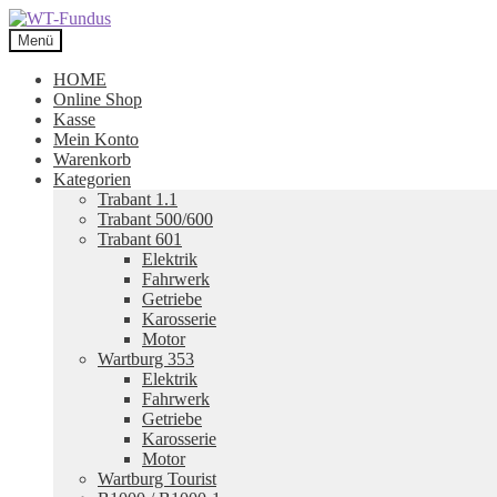
Zur
Zum
Navigation
Inhalt
Menü
springen
springen
HOME
Online Shop
Kasse
Mein Konto
Warenkorb
Kategorien
Trabant 1.1
Trabant 500/600
Trabant 601
Elektrik
Fahrwerk
Getriebe
Karosserie
Motor
Wartburg 353
Elektrik
Fahrwerk
Getriebe
Karosserie
Motor
Wartburg Tourist