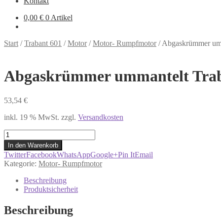
Kontakt
0,00
€
0 Artikel
Start
/
Trabant 601
/
Motor
/
Motor- Rumpfmotor
/
Abgaskrümmer umm
Abgaskrümmer ummantelt Tra
53,54
€
inkl. 19 % MwSt.
zzgl.
Versandkosten
Abgaskrümmer
ummantelt
In den Warenkorb
Trabant
Twitter
Facebook
WhatsApp
Google+
Pin It
Email
Menge
Kategorie:
Motor- Rumpfmotor
Beschreibung
Produktsicherheit
Beschreibung