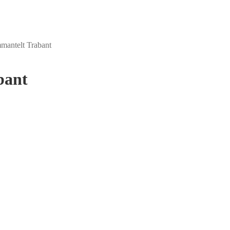
antelt Trabant
bant