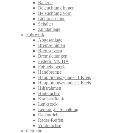
Batterie
Beleuchtung hinten
Beleuchtung vorn
Lichtmaschine
Schalter
Zündanlage
Fahrwerk
Abgasanlage
Bremse hinten
Bremse vorn
Bremsleitungen
Federn -VA-HA
Fußhebelwerk
Handbremse
Hauptbremszylinder 1 Kreis
Hauptbremszylinder 2 Kreis
Hilfsrahmen
Hinterachse
Kraftstofftank
Lenkstock
Lenkung – Schaltung
Radantrieb
Räder-Reifen
Vorderachse
Getriebe