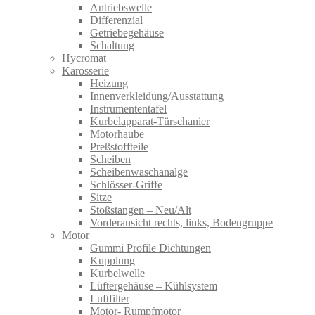
Antriebswelle
Differenzial
Getriebegehäuse
Schaltung
Hycromat
Karosserie
Heizung
Innenverkleidung/Ausstattung
Instrumententafel
Kurbelapparat-Türschanier
Motorhaube
Preßstoffteile
Scheiben
Scheibenwaschanalge
Schlösser-Griffe
Sitze
Stoßstangen – Neu/Alt
Vorderansicht rechts, links, Bodengruppe
Motor
Gummi Profile Dichtungen
Kupplung
Kurbelwelle
Lüftergehäuse – Kühlsystem
Luftfilter
Motor- Rumpfmotor