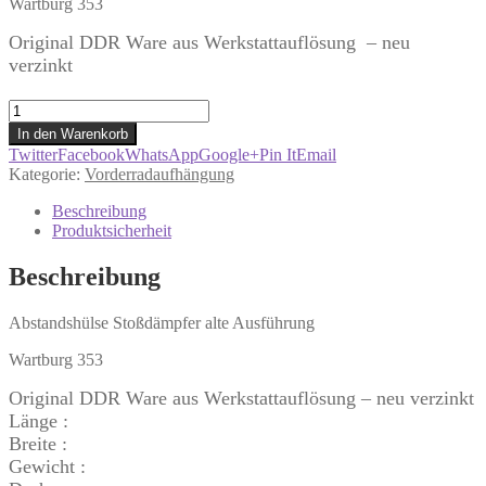
Wartburg 353
Original DDR Ware aus Werkstattauflösung – neu
verzinkt
Abstandshülse
Stoßdämpfer
In den Warenkorb
Stossdämpferabstandshülse
Twitter
Facebook
WhatsApp
Google+
Pin It
Email
AA
Kategorie:
Vorderradaufhängung
Wartburg
353
Beschreibung
Menge
Produktsicherheit
Beschreibung
Abstandshülse Stoßdämpfer alte Ausführung
Wartburg 353
Original DDR Ware aus Werkstattauflösung – neu verzinkt
Länge :
Breite :
Gewicht :