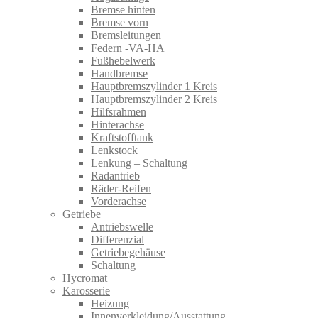
Bremse hinten
Bremse vorn
Bremsleitungen
Federn -VA-HA
Fußhebelwerk
Handbremse
Hauptbremszylinder 1 Kreis
Hauptbremszylinder 2 Kreis
Hilfsrahmen
Hinterachse
Kraftstofftank
Lenkstock
Lenkung – Schaltung
Radantrieb
Räder-Reifen
Vorderachse
Getriebe
Antriebswelle
Differenzial
Getriebegehäuse
Schaltung
Hycromat
Karosserie
Heizung
Innenverkleidung/Ausstattung