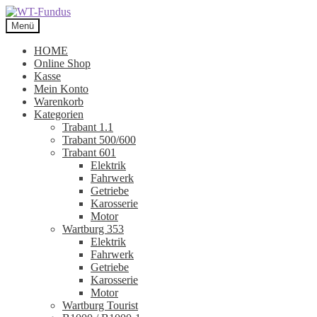
Zur
Zum
Navigation
Inhalt
Menü
springen
springen
HOME
Online Shop
Kasse
Mein Konto
Warenkorb
Kategorien
Trabant 1.1
Trabant 500/600
Trabant 601
Elektrik
Fahrwerk
Getriebe
Karosserie
Motor
Wartburg 353
Elektrik
Fahrwerk
Getriebe
Karosserie
Motor
Wartburg Tourist