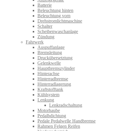
Batterie
Beleuchtung hinten
Beleuchtung vorn
Drehstromlichtmaschine
Schalter
Scheibenwaschanlage
Zündung
Fahrwerk
Auspuffanlage
Bremsleitung
Druckübersetztung
Gelenkwelle
Hauptbremszylinder
Hinterachse
Hinterradbremse
Hinterradlagerung
Kraftstofftank
Kühlsystem
Lenkung
Lenkradschaltung
Motorhaube
Pedalbdichtung
Pedale Pedalwelle Handbremse
Rahmen Felgen Reifen