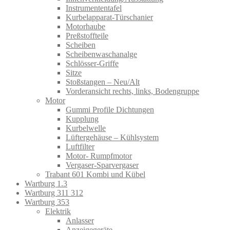
Instrumententafel
Kurbelapparat-Türschanier
Motorhaube
Preßstoffteile
Scheiben
Scheibenwaschanalge
Schlösser-Griffe
Sitze
Stoßstangen – Neu/Alt
Vorderansicht rechts, links, Bodengruppe
Motor
Gummi Profile Dichtungen
Kupplung
Kurbelwelle
Lüftergehäuse – Kühlsystem
Luftfilter
Motor- Rumpfmotor
Vergaser-Sparvergaser
Trabant 601 Kombi und Kübel
Wartburg 1.3
Wartburg 311 312
Wartburg 353
Elektrik
Anlasser
Anzeigegeräte