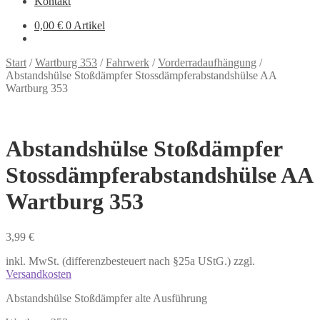
Kontakt
0,00
€
0 Artikel
Start
/
Wartburg 353
/
Fahrwerk
/
Vorderradaufhängung
/
Abstandshülse Stoßdämpfer Stossdämpferabstandshülse AA
Wartburg 353
Abstandshülse Stoßdämpfer
Stossdämpferabstandshülse AA
Wartburg 353
3,99
€
inkl. MwSt. (differenzbesteuert nach §25a UStG.)
zzgl.
Versandkosten
Abstandshülse Stoßdämpfer alte Ausführung