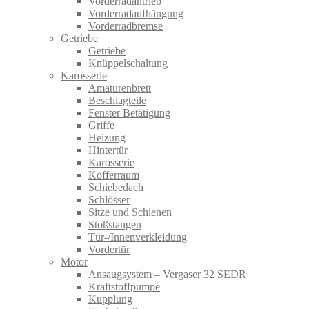
Vorderradantrieb
Vorderradaufhängung
Vorderradbremse
Getriebe
Getriebe
Knüppelschaltung
Karosserie
Amaturenbrett
Beschlagteile
Fenster Betätigung
Griffe
Heizung
Hintertür
Karosserie
Kofferraum
Schiebedach
Schlösser
Sitze und Schienen
Stoßstangen
Tür-/Innenverkleidung
Vordertür
Motor
Ansaugsystem – Vergaser 32 SEDR
Kraftstoffpumpe
Kupplung