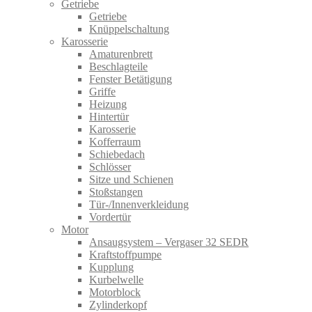
Getriebe
Getriebe
Knüppelschaltung
Karosserie
Amaturenbrett
Beschlagteile
Fenster Betätigung
Griffe
Heizung
Hintertür
Karosserie
Kofferraum
Schiebedach
Schlösser
Sitze und Schienen
Stoßstangen
Tür-/Innenverkleidung
Vordertür
Motor
Ansaugsystem – Vergaser 32 SEDR
Kraftstoffpumpe
Kupplung
Kurbelwelle
Motorblock
Zylinderkopf