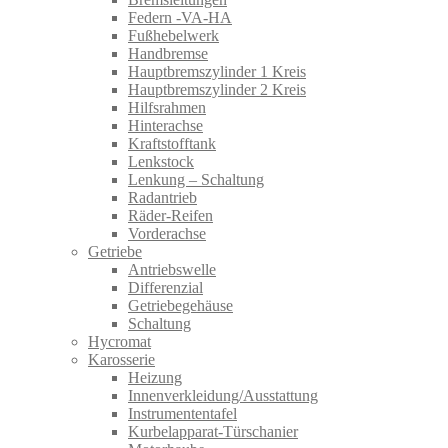
Federn -VA-HA
Fußhebelwerk
Handbremse
Hauptbremszylinder 1 Kreis
Hauptbremszylinder 2 Kreis
Hilfsrahmen
Hinterachse
Kraftstofftank
Lenkstock
Lenkung – Schaltung
Radantrieb
Räder-Reifen
Vorderachse
Getriebe
Antriebswelle
Differenzial
Getriebegehäuse
Schaltung
Hycromat
Karosserie
Heizung
Innenverkleidung/Ausstattung
Instrumententafel
Kurbelapparat-Türschanier