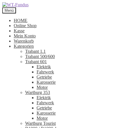
Zur
Zum
Navigation
Inhalt
Menü
springen
springen
HOME
Online Shop
Kasse
Mein Konto
Warenkorb
Kategorien
Trabant 1.1
Trabant 500/600
Trabant 601
Elektrik
Fahrwerk
Getriebe
Karosserie
Motor
Wartburg 353
Elektrik
Fahrwerk
Getriebe
Karosserie
Motor
Wartburg Tourist