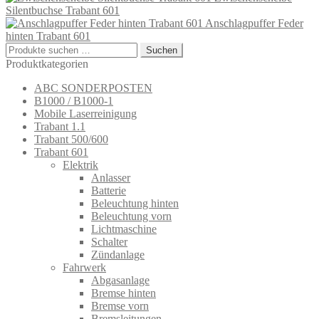
Silentbuchse Trabant 601
Anschlagpuffer Feder
hinten Trabant 601
Suchen
Suchen
nach:
Produktkategorien
ABC SONDERPOSTEN
B1000 / B1000-1
Mobile Laserreinigung
Trabant 1.1
Trabant 500/600
Trabant 601
Elektrik
Anlasser
Batterie
Beleuchtung hinten
Beleuchtung vorn
Lichtmaschine
Schalter
Zündanlage
Fahrwerk
Abgasanlage
Bremse hinten
Bremse vorn
Bremsleitungen