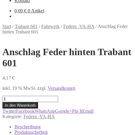
Kontakt
0,00
€
0 Artikel
Start
/
Trabant 601
/
Fahrwerk
/
Federn -VA-HA
/
Anschlag Feder
hinten Trabant 601
Anschlag Feder hinten Trabant
601
4,17
€
inkl. 19 % MwSt.
zzgl.
Versandkosten
Anschlag
Feder
In den Warenkorb
hinten
Twitter
Facebook
WhatsApp
Google+
Pin It
Email
Trabant
Kategorie:
Federn -VA-HA
601
Menge
Beschreibung
Produktsicherheit