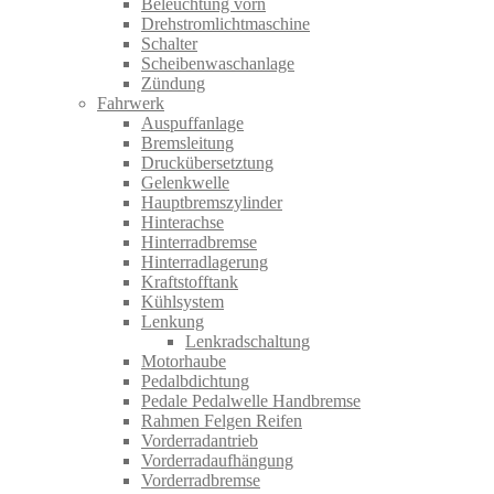
Beleuchtung vorn
Drehstromlichtmaschine
Schalter
Scheibenwaschanlage
Zündung
Fahrwerk
Auspuffanlage
Bremsleitung
Druckübersetztung
Gelenkwelle
Hauptbremszylinder
Hinterachse
Hinterradbremse
Hinterradlagerung
Kraftstofftank
Kühlsystem
Lenkung
Lenkradschaltung
Motorhaube
Pedalbdichtung
Pedale Pedalwelle Handbremse
Rahmen Felgen Reifen
Vorderradantrieb
Vorderradaufhängung
Vorderradbremse