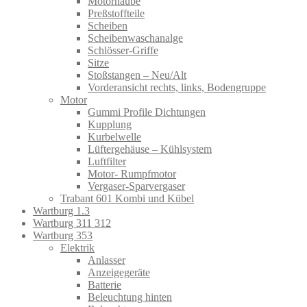
Motorhaube
Preßstoffteile
Scheiben
Scheibenwaschanalge
Schlösser-Griffe
Sitze
Stoßstangen – Neu/Alt
Vorderansicht rechts, links, Bodengruppe
Motor
Gummi Profile Dichtungen
Kupplung
Kurbelwelle
Lüftergehäuse – Kühlsystem
Luftfilter
Motor- Rumpfmotor
Vergaser-Sparvergaser
Trabant 601 Kombi und Kübel
Wartburg 1.3
Wartburg 311 312
Wartburg 353
Elektrik
Anlasser
Anzeigegeräte
Batterie
Beleuchtung hinten