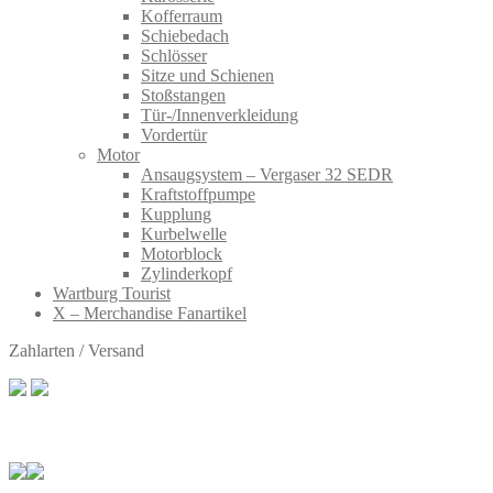
Kofferraum
Schiebedach
Schlösser
Sitze und Schienen
Stoßstangen
Tür-/Innenverkleidung
Vordertür
Motor
Ansaugsystem – Vergaser 32 SEDR
Kraftstoffpumpe
Kupplung
Kurbelwelle
Motorblock
Zylinderkopf
Wartburg Tourist
X – Merchandise Fanartikel
Zahlarten / Versand