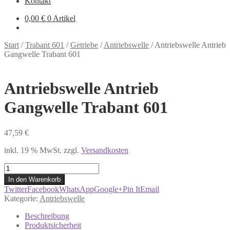
Kontakt
0,00
€
0 Artikel
Start
/
Trabant 601
/
Getriebe
/
Antriebswelle
/
Antriebswelle Antrieb
Gangwelle Trabant 601
Antriebswelle Antrieb
Gangwelle Trabant 601
47,59
€
inkl. 19 % MwSt.
zzgl.
Versandkosten
Antriebswelle
Antrieb
In den Warenkorb
Gangwelle
Twitter
Facebook
WhatsApp
Google+
Pin It
Email
Trabant
Kategorie:
Antriebswelle
601
Menge
Beschreibung
Produktsicherheit