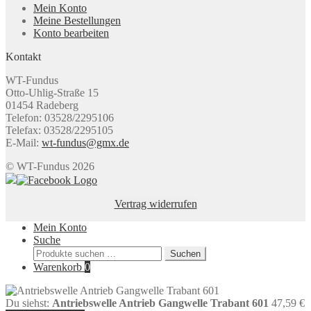
Mein Konto
Meine Bestellungen
Konto bearbeiten
Kontakt
WT-Fundus
Otto-Uhlig-Straße 15
01454 Radeberg
Telefon: 03528/2295106
Telefax: 03528/2295105
E-Mail:
wt-fundus@gmx.de
© WT-Fundus 2026
Vertrag widerrufen
Mein Konto
Suche
Suchen
Suchen
nach:
Warenkorb
0
Du siehst:
Antriebswelle Antrieb Gangwelle Trabant 601
47,59
€