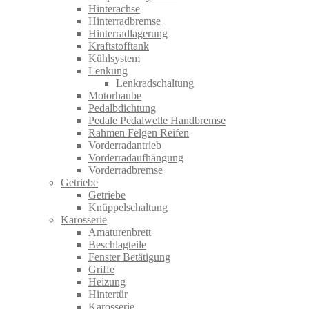
Hinterachse
Hinterradbremse
Hinterradlagerung
Kraftstofftank
Kühlsystem
Lenkung
Lenkradschaltung
Motorhaube
Pedalbdichtung
Pedale Pedalwelle Handbremse
Rahmen Felgen Reifen
Vorderradantrieb
Vorderradaufhängung
Vorderradbremse
Getriebe
Getriebe
Knüppelschaltung
Karosserie
Amaturenbrett
Beschlagteile
Fenster Betätigung
Griffe
Heizung
Hintertür
Karosserie