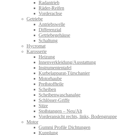
Radantrieb
Räder-Reifen
Vorderachse
Getriebe
Antriebswelle
Differenzial
Getriebegehäuse
Schaltung
Hycromat
Karosserie
Heizung
Innenverkleidung/Ausstattung
Instrumententafel
Kurbelapparat-Türschanier
Motorhaube
Preßstoffteile
Scheiben
Scheibenwaschanalge
Schlösser-Griffe
Sitze
Stoßstangen – Neu/Alt
Vorderansicht rechts, links, Bodengruppe
Motor
Gummi Profile Dichtungen
Kupplung