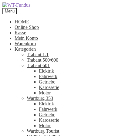
Zur
Zum
Navigation
Inhalt
Menü
springen
springen
HOME
Online Shop
Kasse
Mein Konto
Warenkorb
Kategorien
Trabant 1.1
Trabant 500/600
Trabant 601
Elektrik
Fahrwerk
Getriebe
Karosserie
Motor
Wartburg 353
Elektrik
Fahrwerk
Getriebe
Karosserie
Motor
Wartburg Tourist