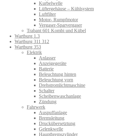
Kurbelwelle
Lüftergehäuse – Kühlsystem
Luftfilter
Motor- Rumpfmotor
Vergaser-Sparvergaser
Trabant 601 Kombi und Kübel
Wartburg 1.3
Wartburg 311 312
Wartburg 353
Elektrik
Anlasser
Anzeigegeräte
Batterie
Beleuchtung hinten
Beleuchtung vorn
Drehstromlichtmaschine
Schalter
Scheibenwaschanlage
Zündung
Fahrwerk
Auspuffanlage
Bremsleitung
Druckübersetztung
Gelenkwelle
Hauptbremszylinder