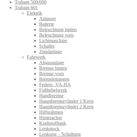
Trabant 500/600
Trabant 601
Elektrik
Anlasser
Batterie
Beleuchtung hinten
Beleuchtung vorn
Lichtmaschine
Schalter
Zündanlage
Fahrwerk
Abgasanlage
Bremse hinten
Bremse vorn
Bremsleitungen
Federn -VA-HA
Fußhebelwerk
Handbremse
Hauptbremszylinder 1 Kreis
Hauptbremszylinder 2 Kreis
Hilfsrahmen
Hinterachse
Kraftstofftank
Lenkstock
Lenkung – Schaltung