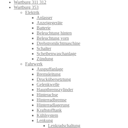
Wartburg 311 312
Wartburg 353
Elektrik
Anlasser
Anzeigegeräte
Batterie
Beleuchtung hinten
Beleuchtung vorn
Drehstromlichtmaschine
Schalter
Scheibenwaschanlage
Zündung
Fahrwerk
Auspuffanlage
Bremsleitung
Druckübersetztung
Gelenkwelle
Hauptbremszylinder
Hinterachse
Hinterradbremse
Hinterradlagerung
Kraftstofftank
Kühlsystem
Lenkung
Lenkradschaltung