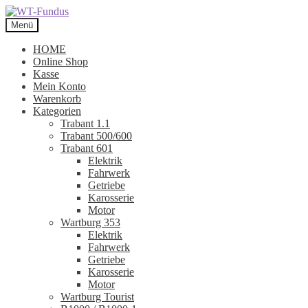
Zur
Zum
Navigation
Inhalt
Menü
springen
springen
HOME
Online Shop
Kasse
Mein Konto
Warenkorb
Kategorien
Trabant 1.1
Trabant 500/600
Trabant 601
Elektrik
Fahrwerk
Getriebe
Karosserie
Motor
Wartburg 353
Elektrik
Fahrwerk
Getriebe
Karosserie
Motor
Wartburg Tourist