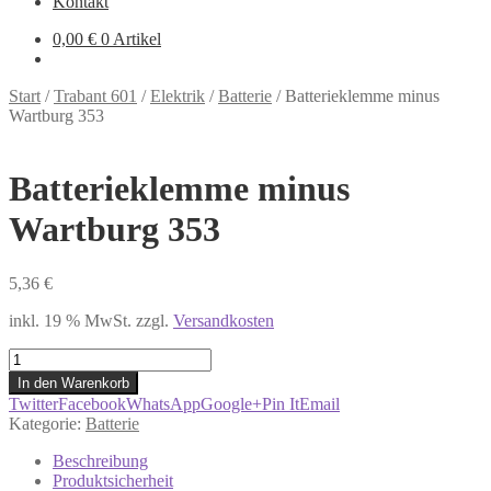
Kontakt
0,00
€
0 Artikel
Start
/
Trabant 601
/
Elektrik
/
Batterie
/
Batterieklemme minus
Wartburg 353
Batterieklemme minus
Wartburg 353
5,36
€
inkl. 19 % MwSt.
zzgl.
Versandkosten
Batterieklemme
minus
In den Warenkorb
Wartburg
Twitter
Facebook
WhatsApp
Google+
Pin It
Email
353
Kategorie:
Batterie
Menge
Beschreibung
Produktsicherheit