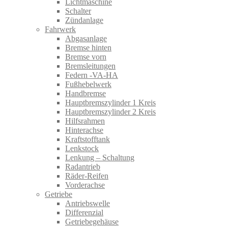
Lichtmaschine
Schalter
Zündanlage
Fahrwerk
Abgasanlage
Bremse hinten
Bremse vorn
Bremsleitungen
Federn -VA-HA
Fußhebelwerk
Handbremse
Hauptbremszylinder 1 Kreis
Hauptbremszylinder 2 Kreis
Hilfsrahmen
Hinterachse
Kraftstofftank
Lenkstock
Lenkung – Schaltung
Radantrieb
Räder-Reifen
Vorderachse
Getriebe
Antriebswelle
Differenzial
Getriebegehäuse