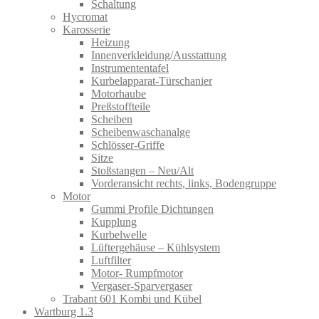
Schaltung
Hycromat
Karosserie
Heizung
Innenverkleidung/Ausstattung
Instrumententafel
Kurbelapparat-Türschanier
Motorhaube
Preßstoffteile
Scheiben
Scheibenwaschanalge
Schlösser-Griffe
Sitze
Stoßstangen – Neu/Alt
Vorderansicht rechts, links, Bodengruppe
Motor
Gummi Profile Dichtungen
Kupplung
Kurbelwelle
Lüftergehäuse – Kühlsystem
Luftfilter
Motor- Rumpfmotor
Vergaser-Sparvergaser
Trabant 601 Kombi und Kübel
Wartburg 1.3