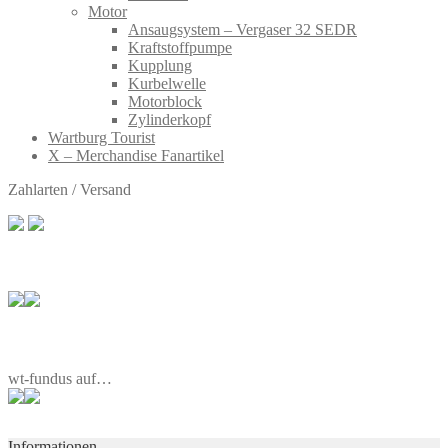
Motor
Ansaugsystem – Vergaser 32 SEDR
Kraftstoffpumpe
Kupplung
Kurbelwelle
Motorblock
Zylinderkopf
Wartburg Tourist
X – Merchandise Fanartikel
Zahlarten / Versand
wt-fundus auf…
Informationen