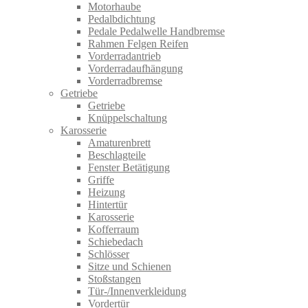
Motorhaube
Pedalbdichtung
Pedale Pedalwelle Handbremse
Rahmen Felgen Reifen
Vorderradantrieb
Vorderradaufhängung
Vorderradbremse
Getriebe
Getriebe
Knüppelschaltung
Karosserie
Amaturenbrett
Beschlagteile
Fenster Betätigung
Griffe
Heizung
Hintertür
Karosserie
Kofferraum
Schiebedach
Schlösser
Sitze und Schienen
Stoßstangen
Tür-/Innenverkleidung
Vordertür