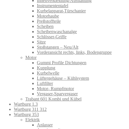
Innenverkleidung/Ausstattung
Instrumententafel
Kurbelapparat-Türschanier
Motorhaube
Preßstoffteile
Scheiben
Scheibenwaschanalge
Schlösser-Griffe
Sitze
Stoßstangen – Neu/Alt
Vorderansicht rechts, links, Bodengruppe
Motor
Gummi Profile Dichtungen
Kupplung
Kurbelwelle
Lüftergehäuse – Kühlsystem
Luftfilter
Motor- Rumpfmotor
Vergaser-Sparvergaser
Trabant 601 Kombi und Kübel
Wartburg 1.3
Wartburg 311 312
Wartburg 353
Elektrik
Anlasser