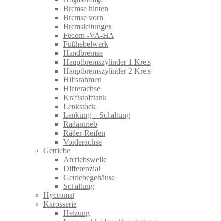
Bremse hinten
Bremse vorn
Bremsleitungen
Federn -VA-HA
Fußhebelwerk
Handbremse
Hauptbremszylinder 1 Kreis
Hauptbremszylinder 2 Kreis
Hilfsrahmen
Hinterachse
Kraftstofftank
Lenkstock
Lenkung – Schaltung
Radantrieb
Räder-Reifen
Vorderachse
Getriebe
Antriebswelle
Differenzial
Getriebegehäuse
Schaltung
Hycromat
Karosserie
Heizung