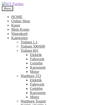
Zur
Zum
Navigation
Inhalt
Menü
springen
springen
HOME
Online Shop
Kasse
Mein Konto
Warenkorb
Kategorien
Trabant 1.1
Trabant 500/600
Trabant 601
Elektrik
Fahrwerk
Getriebe
Karosserie
Motor
Wartburg 353
Elektrik
Fahrwerk
Getriebe
Karosserie
Motor
Wartburg Tourist