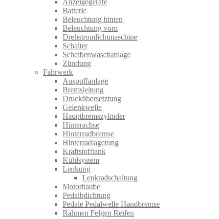
Anzeigegeräte
Batterie
Beleuchtung hinten
Beleuchtung vorn
Drehstromlichtmaschine
Schalter
Scheibenwaschanlage
Zündung
Fahrwerk
Auspuffanlage
Bremsleitung
Druckübersetztung
Gelenkwelle
Hauptbremszylinder
Hinterachse
Hinterradbremse
Hinterradlagerung
Kraftstofftank
Kühlsystem
Lenkung
Lenkradschaltung
Motorhaube
Pedalbdichtung
Pedale Pedalwelle Handbremse
Rahmen Felgen Reifen