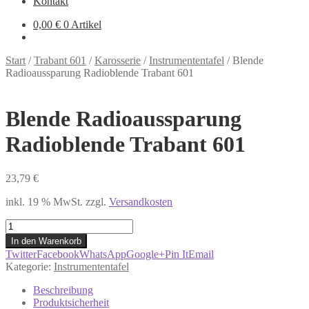
Kontakt
0,00
€
0 Artikel
Start
/
Trabant 601
/
Karosserie
/
Instrumententafel
/
Blende
Radioaussparung Radioblende Trabant 601
Blende Radioaussparung
Radioblende Trabant 601
23,79
€
inkl. 19 % MwSt.
zzgl.
Versandkosten
Blende
Radioaussparung
In den Warenkorb
Radioblende
Twitter
Facebook
WhatsApp
Google+
Pin It
Email
Trabant
Kategorie:
Instrumententafel
601
Menge
Beschreibung
Produktsicherheit