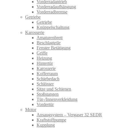
Vorderradantrieb
Vorderradaufhängung
Vorderradbremse
Getriebe
Getriebe
Knüppelschaltung
Karosserie
Amaturenbrett
Beschlagteile
Fenster Betätigung
Griffe
Heizung
Hintertür
Karosserie
Kofferraum
Schiebedach
Schlösser
Sitze und Schienen
Stoßstangen
Tür-/Innenverkleidung
Vordertür
Motor
Ansaugsystem – Vergaser 32 SEDR
Kraftstoffpumpe
Kupplung