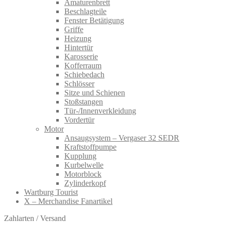
Amaturenbrett
Beschlagteile
Fenster Betätigung
Griffe
Heizung
Hintertür
Karosserie
Kofferraum
Schiebedach
Schlösser
Sitze und Schienen
Stoßstangen
Tür-/Innenverkleidung
Vordertür
Motor
Ansaugsystem – Vergaser 32 SEDR
Kraftstoffpumpe
Kupplung
Kurbelwelle
Motorblock
Zylinderkopf
Wartburg Tourist
X – Merchandise Fanartikel
Zahlarten / Versand