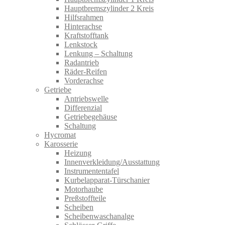
Hauptbremszylinder 2 Kreis
Hilfsrahmen
Hinterachse
Kraftstofftank
Lenkstock
Lenkung – Schaltung
Radantrieb
Räder-Reifen
Vorderachse
Getriebe
Antriebswelle
Differenzial
Getriebegehäuse
Schaltung
Hycromat
Karosserie
Heizung
Innenverkleidung/Ausstattung
Instrumententafel
Kurbelapparat-Türschanier
Motorhaube
Preßstoffteile
Scheiben
Scheibenwaschanalge