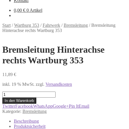
Kontakt
0,00
€
0 Artikel
Start
/
Wartburg 353
/
Fahrwerk
/
Bremsleitung
/
Bremsleitung
Hinterachse rechts Wartburg 353
Bremsleitung Hinterachse
rechts Wartburg 353
11,89
€
inkl. 19 % MwSt.
zzgl.
Versandkosten
Bremsleitung
Hinterachse
In den Warenkorb
rechts
Twitter
Facebook
WhatsApp
Google+
Pin It
Email
Wartburg
Kategorie:
Bremsleitung
353
Menge
Beschreibung
Produktsicherheit