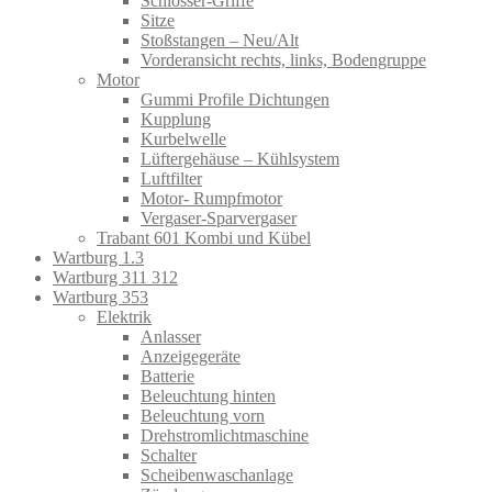
Schlösser-Griffe
Sitze
Stoßstangen – Neu/Alt
Vorderansicht rechts, links, Bodengruppe
Motor
Gummi Profile Dichtungen
Kupplung
Kurbelwelle
Lüftergehäuse – Kühlsystem
Luftfilter
Motor- Rumpfmotor
Vergaser-Sparvergaser
Trabant 601 Kombi und Kübel
Wartburg 1.3
Wartburg 311 312
Wartburg 353
Elektrik
Anlasser
Anzeigegeräte
Batterie
Beleuchtung hinten
Beleuchtung vorn
Drehstromlichtmaschine
Schalter
Scheibenwaschanlage