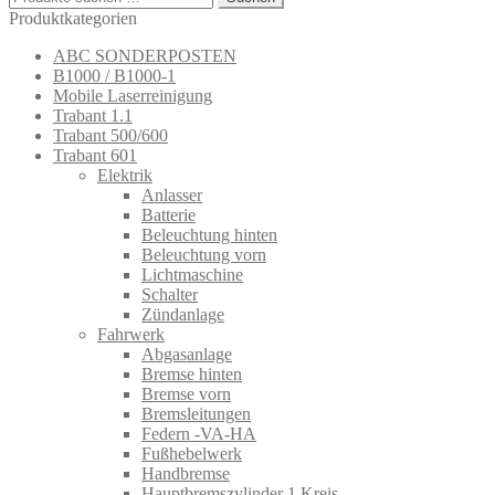
nach:
Produktkategorien
ABC SONDERPOSTEN
B1000 / B1000-1
Mobile Laserreinigung
Trabant 1.1
Trabant 500/600
Trabant 601
Elektrik
Anlasser
Batterie
Beleuchtung hinten
Beleuchtung vorn
Lichtmaschine
Schalter
Zündanlage
Fahrwerk
Abgasanlage
Bremse hinten
Bremse vorn
Bremsleitungen
Federn -VA-HA
Fußhebelwerk
Handbremse
Hauptbremszylinder 1 Kreis