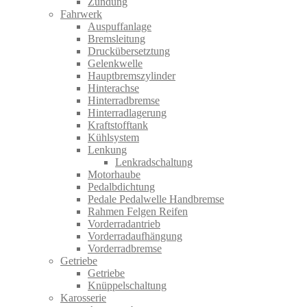
Zündung
Fahrwerk
Auspuffanlage
Bremsleitung
Druckübersetztung
Gelenkwelle
Hauptbremszylinder
Hinterachse
Hinterradbremse
Hinterradlagerung
Kraftstofftank
Kühlsystem
Lenkung
Lenkradschaltung
Motorhaube
Pedalbdichtung
Pedale Pedalwelle Handbremse
Rahmen Felgen Reifen
Vorderradantrieb
Vorderradaufhängung
Vorderradbremse
Getriebe
Getriebe
Knüppelschaltung
Karosserie