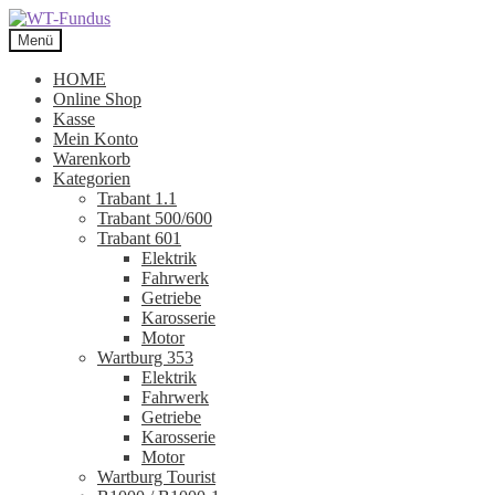
Zur
Zum
Navigation
Inhalt
Menü
springen
springen
HOME
Online Shop
Kasse
Mein Konto
Warenkorb
Kategorien
Trabant 1.1
Trabant 500/600
Trabant 601
Elektrik
Fahrwerk
Getriebe
Karosserie
Motor
Wartburg 353
Elektrik
Fahrwerk
Getriebe
Karosserie
Motor
Wartburg Tourist