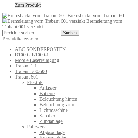
Zum Produkt
Bremsbacke vorn Trabant 601
Bremsleitung vorn
Trabant 601 verzinkt
Suchen
Suchen
nach:
Produktkategorien
ABC SONDERPOSTEN
B1000 / B1000-1
Mobile Laserreinigung
Trabant 1.1
Trabant 500/600
Trabant 601
Elektrik
Anlasser
Batterie
Beleuchtung hinten
Beleuchtung vorn
Lichtmaschine
Schalter
Zündanlage
Fahrwerk
Abgasanlage
Bremse hinten