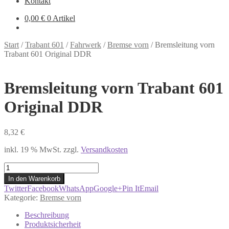
Kontakt
0,00
€
0 Artikel
Start
/
Trabant 601
/
Fahrwerk
/
Bremse vorn
/
Bremsleitung vorn
Trabant 601 Original DDR
Bremsleitung vorn Trabant 601
Original DDR
8,32
€
inkl. 19 % MwSt.
zzgl.
Versandkosten
Bremsleitung
vorn
In den Warenkorb
Trabant
Twitter
Facebook
WhatsApp
Google+
Pin It
Email
601
Kategorie:
Bremse vorn
Original
DDR
Beschreibung
Menge
Produktsicherheit