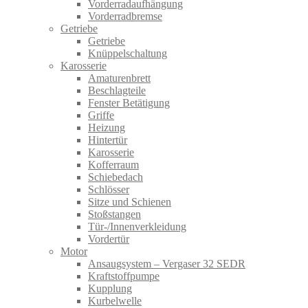
Vorderradaufhängung
Vorderradbremse
Getriebe
Getriebe
Knüppelschaltung
Karosserie
Amaturenbrett
Beschlagteile
Fenster Betätigung
Griffe
Heizung
Hintertür
Karosserie
Kofferraum
Schiebedach
Schlösser
Sitze und Schienen
Stoßstangen
Tür-/Innenverkleidung
Vordertür
Motor
Ansaugsystem – Vergaser 32 SEDR
Kraftstoffpumpe
Kupplung
Kurbelwelle