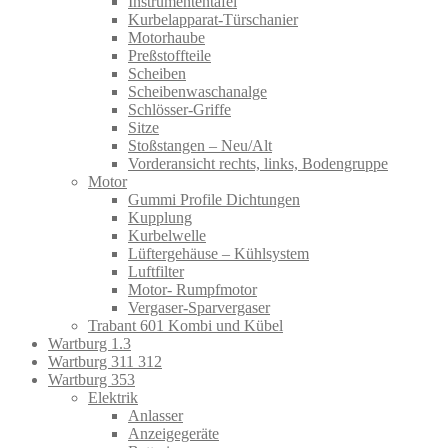
Instrumententafel
Kurbelapparat-Türschanier
Motorhaube
Preßstoffteile
Scheiben
Scheibenwaschanalge
Schlösser-Griffe
Sitze
Stoßstangen – Neu/Alt
Vorderansicht rechts, links, Bodengruppe
Motor
Gummi Profile Dichtungen
Kupplung
Kurbelwelle
Lüftergehäuse – Kühlsystem
Luftfilter
Motor- Rumpfmotor
Vergaser-Sparvergaser
Trabant 601 Kombi und Kübel
Wartburg 1.3
Wartburg 311 312
Wartburg 353
Elektrik
Anlasser
Anzeigegeräte