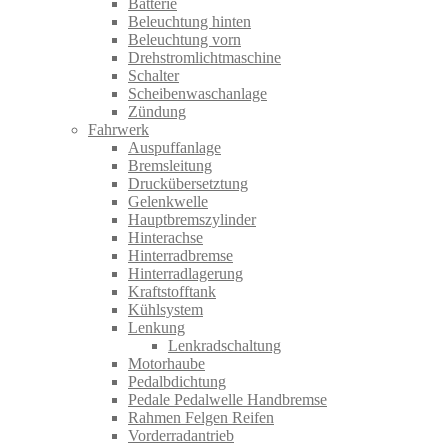
Batterie
Beleuchtung hinten
Beleuchtung vorn
Drehstromlichtmaschine
Schalter
Scheibenwaschanlage
Zündung
Fahrwerk
Auspuffanlage
Bremsleitung
Druckübersetztung
Gelenkwelle
Hauptbremszylinder
Hinterachse
Hinterradbremse
Hinterradlagerung
Kraftstofftank
Kühlsystem
Lenkung
Lenkradschaltung
Motorhaube
Pedalbdichtung
Pedale Pedalwelle Handbremse
Rahmen Felgen Reifen
Vorderradantrieb