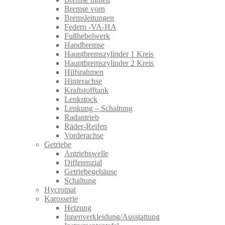
Bremse vorn
Bremsleitungen
Federn -VA-HA
Fußhebelwerk
Handbremse
Hauptbremszylinder 1 Kreis
Hauptbremszylinder 2 Kreis
Hilfsrahmen
Hinterachse
Kraftstofftank
Lenkstock
Lenkung – Schaltung
Radantrieb
Räder-Reifen
Vorderachse
Getriebe
Antriebswelle
Differenzial
Getriebegehäuse
Schaltung
Hycromat
Karosserie
Heizung
Innenverkleidung/Ausstattung