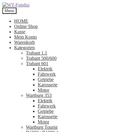
Zur
Zum
Navigation
Inhalt
Menü
springen
springen
HOME
Online Shop
Kasse
Mein Konto
Warenkorb
Kategorien
Trabant 1.1
Trabant 500/600
Trabant 601
Elektrik
Fahrwerk
Getriebe
Karosserie
Motor
Wartburg 353
Elektrik
Fahrwerk
Getriebe
Karosserie
Motor
Wartburg Tourist