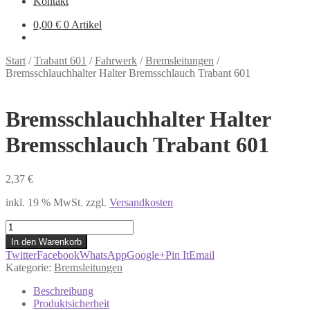
Kontakt
0,00
€
0 Artikel
Start
/
Trabant 601
/
Fahrwerk
/
Bremsleitungen
/
Bremsschlauchhalter Halter Bremsschlauch Trabant 601
Bremsschlauchhalter Halter
Bremsschlauch Trabant 601
2,37
€
inkl. 19 % MwSt.
zzgl.
Versandkosten
Bremsschlauchhalter
Halter
In den Warenkorb
Bremsschlauch
Twitter
Facebook
WhatsApp
Google+
Pin It
Email
Trabant
Kategorie:
Bremsleitungen
601
Menge
Beschreibung
Produktsicherheit