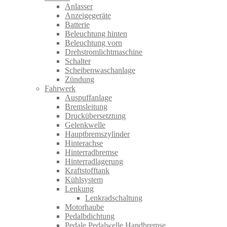
Anlasser
Anzeigegeräte
Batterie
Beleuchtung hinten
Beleuchtung vorn
Drehstromlichtmaschine
Schalter
Scheibenwaschanlage
Zündung
Fahrwerk
Auspuffanlage
Bremsleitung
Druckübersetztung
Gelenkwelle
Hauptbremszylinder
Hinterachse
Hinterradbremse
Hinterradlagerung
Kraftstofftank
Kühlsystem
Lenkung
Lenkradschaltung
Motorhaube
Pedalbdichtung
Pedale Pedalwelle Handbremse