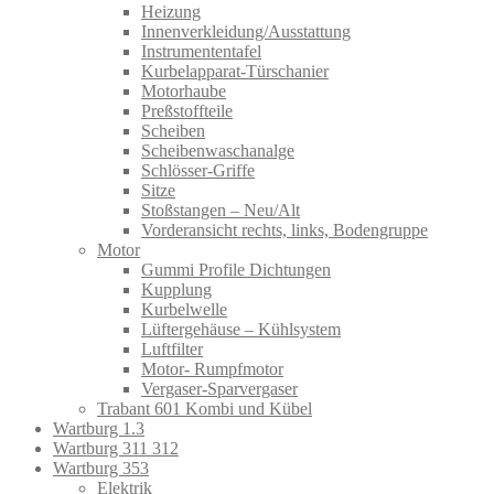
Heizung
Innenverkleidung/Ausstattung
Instrumententafel
Kurbelapparat-Türschanier
Motorhaube
Preßstoffteile
Scheiben
Scheibenwaschanalge
Schlösser-Griffe
Sitze
Stoßstangen – Neu/Alt
Vorderansicht rechts, links, Bodengruppe
Motor
Gummi Profile Dichtungen
Kupplung
Kurbelwelle
Lüftergehäuse – Kühlsystem
Luftfilter
Motor- Rumpfmotor
Vergaser-Sparvergaser
Trabant 601 Kombi und Kübel
Wartburg 1.3
Wartburg 311 312
Wartburg 353
Elektrik