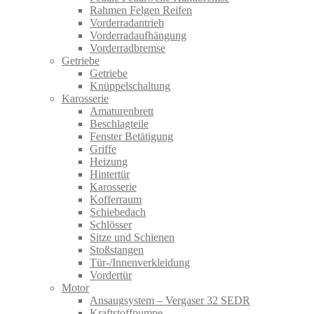
Rahmen Felgen Reifen
Vorderradantrieb
Vorderradaufhängung
Vorderradbremse
Getriebe
Getriebe
Knüppelschaltung
Karosserie
Amaturenbrett
Beschlagteile
Fenster Betätigung
Griffe
Heizung
Hintertür
Karosserie
Kofferraum
Schiebedach
Schlösser
Sitze und Schienen
Stoßstangen
Tür-/Innenverkleidung
Vordertür
Motor
Ansaugsystem – Vergaser 32 SEDR
Kraftstoffpumpe