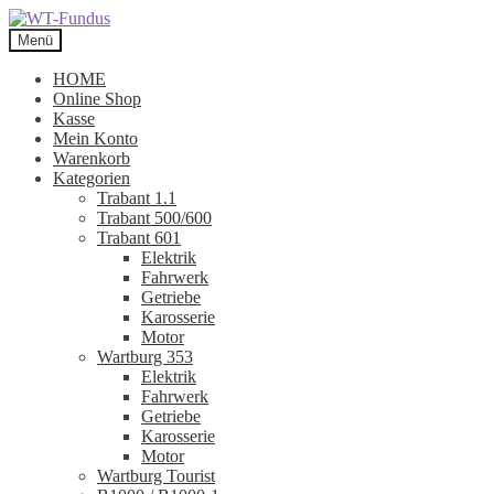
Zur
Zum
Navigation
Inhalt
Menü
springen
springen
HOME
Online Shop
Kasse
Mein Konto
Warenkorb
Kategorien
Trabant 1.1
Trabant 500/600
Trabant 601
Elektrik
Fahrwerk
Getriebe
Karosserie
Motor
Wartburg 353
Elektrik
Fahrwerk
Getriebe
Karosserie
Motor
Wartburg Tourist