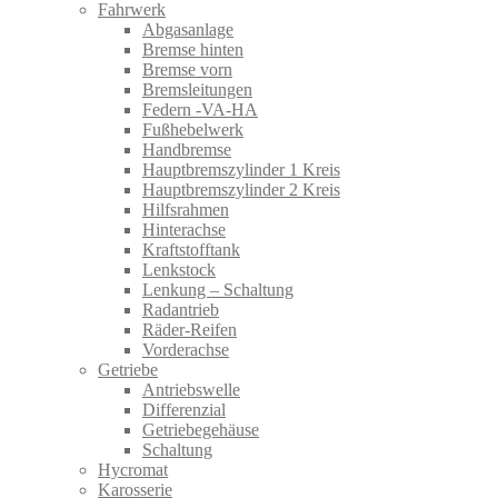
Fahrwerk
Abgasanlage
Bremse hinten
Bremse vorn
Bremsleitungen
Federn -VA-HA
Fußhebelwerk
Handbremse
Hauptbremszylinder 1 Kreis
Hauptbremszylinder 2 Kreis
Hilfsrahmen
Hinterachse
Kraftstofftank
Lenkstock
Lenkung – Schaltung
Radantrieb
Räder-Reifen
Vorderachse
Getriebe
Antriebswelle
Differenzial
Getriebegehäuse
Schaltung
Hycromat
Karosserie