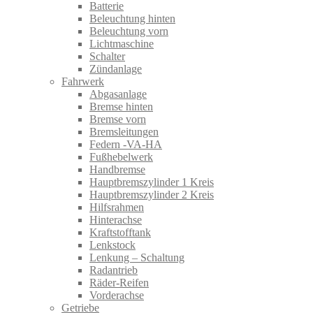
Batterie
Beleuchtung hinten
Beleuchtung vorn
Lichtmaschine
Schalter
Zündanlage
Fahrwerk
Abgasanlage
Bremse hinten
Bremse vorn
Bremsleitungen
Federn -VA-HA
Fußhebelwerk
Handbremse
Hauptbremszylinder 1 Kreis
Hauptbremszylinder 2 Kreis
Hilfsrahmen
Hinterachse
Kraftstofftank
Lenkstock
Lenkung – Schaltung
Radantrieb
Räder-Reifen
Vorderachse
Getriebe