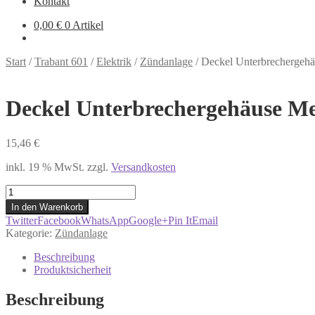
Kontakt
0,00
€
0 Artikel
Start
/
Trabant 601
/
Elektrik
/
Zündanlage
/
Deckel Unterbrechergehä
Deckel Unterbrechergehäuse Me
15,46
€
inkl. 19 % MwSt.
zzgl.
Versandkosten
Deckel
Unterbrechergehäuse
In den Warenkorb
Metall
Twitter
Facebook
WhatsApp
Google+
Pin It
Email
Trabant
Kategorie:
Zündanlage
601
Menge
Beschreibung
Produktsicherheit
Beschreibung