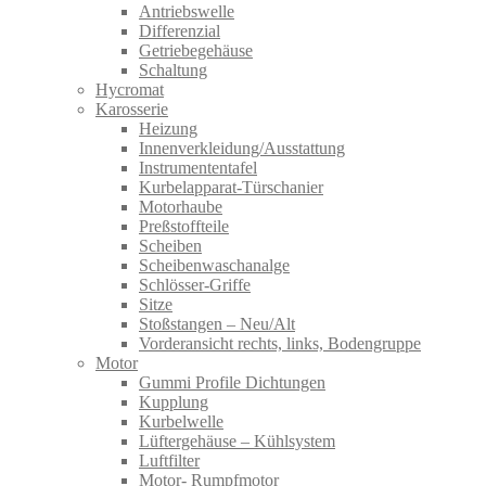
Antriebswelle
Differenzial
Getriebegehäuse
Schaltung
Hycromat
Karosserie
Heizung
Innenverkleidung/Ausstattung
Instrumententafel
Kurbelapparat-Türschanier
Motorhaube
Preßstoffteile
Scheiben
Scheibenwaschanalge
Schlösser-Griffe
Sitze
Stoßstangen – Neu/Alt
Vorderansicht rechts, links, Bodengruppe
Motor
Gummi Profile Dichtungen
Kupplung
Kurbelwelle
Lüftergehäuse – Kühlsystem
Luftfilter
Motor- Rumpfmotor