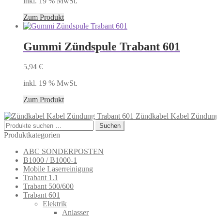
inkl. 19 % MwSt.
Zum Produkt
Gummi Zündspule Trabant 601
5,94
€
inkl. 19 % MwSt.
Zum Produkt
Zündkabel Kabel Zündung
Suchen
Suchen
nach:
Produktkategorien
ABC SONDERPOSTEN
B1000 / B1000-1
Mobile Laserreinigung
Trabant 1.1
Trabant 500/600
Trabant 601
Elektrik
Anlasser