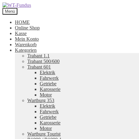
Zur
Zum
Navigation
Inhalt
Menü
springen
springen
HOME
Online Shop
Kasse
Mein Konto
Warenkorb
Kategorien
Trabant 1.1
Trabant 500/600
Trabant 601
Elektrik
Fahrwerk
Getriebe
Karosserie
Motor
Wartburg 353
Elektrik
Fahrwerk
Getriebe
Karosserie
Motor
Wartburg Tourist