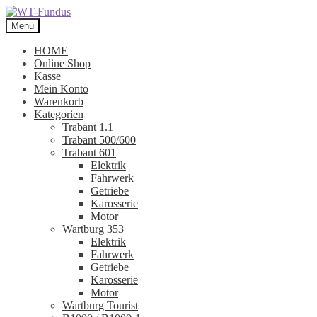
Zur
Zum
Navigation
Inhalt
Menü
springen
springen
HOME
Online Shop
Kasse
Mein Konto
Warenkorb
Kategorien
Trabant 1.1
Trabant 500/600
Trabant 601
Elektrik
Fahrwerk
Getriebe
Karosserie
Motor
Wartburg 353
Elektrik
Fahrwerk
Getriebe
Karosserie
Motor
Wartburg Tourist