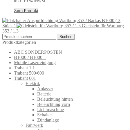
inkl. 19 % MwSt.
Zum Produkt
Auspuffdichtung Wartburg 353 / Barkas B1000 ( 3
Stück )
Gleitstein für Wartburg
353 / 1.3
Suchen
Suchen
nach:
Produktkategorien
ABC SONDERPOSTEN
B1000 / B1000-1
Mobile Laserreinigung
Trabant 1.1
Trabant 500/600
Trabant 601
Elektrik
Anlasser
Batterie
Beleuchtung hinten
Beleuchtung vorn
Lichtmaschine
Schalter
Zündanlage
Fahrwerk