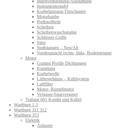
Innenverkleidung/Ausstattung
Instrumententafel
Kurbelapparat-Türschanier
Motorhaube
Preßstoffteile
Scheiben
Scheibenwaschanalge
Schlösser-Griffe
Sitze
Stoßstangen – Neu/Alt
Vorderansicht rechts, links, Bodengruppe
Motor
Gummi Profile Dichtungen
Kupplung
Kurbelwelle
Lüftergehäuse – Kühlsystem
Luftfilter
Motor- Rumpfmotor
Vergaser-Sparvergaser
Trabant 601 Kombi und Kübel
Wartburg 1.3
Wartburg 311 312
Wartburg 353
Elektrik
Anlasser