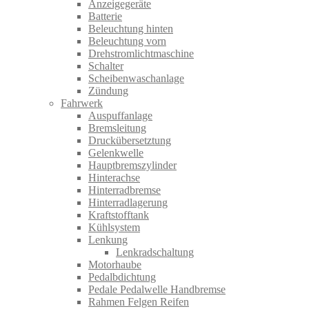
Anzeigegeräte
Batterie
Beleuchtung hinten
Beleuchtung vorn
Drehstromlichtmaschine
Schalter
Scheibenwaschanlage
Zündung
Fahrwerk
Auspuffanlage
Bremsleitung
Druckübersetztung
Gelenkwelle
Hauptbremszylinder
Hinterachse
Hinterradbremse
Hinterradlagerung
Kraftstofftank
Kühlsystem
Lenkung
Lenkradschaltung
Motorhaube
Pedalbdichtung
Pedale Pedalwelle Handbremse
Rahmen Felgen Reifen