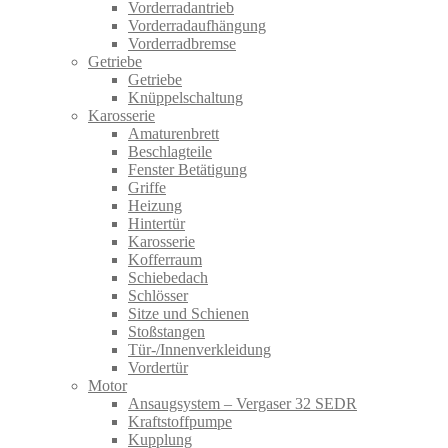
Vorderradantrieb
Vorderradaufhängung
Vorderradbremse
Getriebe
Getriebe
Knüppelschaltung
Karosserie
Amaturenbrett
Beschlagteile
Fenster Betätigung
Griffe
Heizung
Hintertür
Karosserie
Kofferraum
Schiebedach
Schlösser
Sitze und Schienen
Stoßstangen
Tür-/Innenverkleidung
Vordertür
Motor
Ansaugsystem – Vergaser 32 SEDR
Kraftstoffpumpe
Kupplung