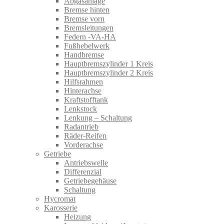
Abgasanlage
Bremse hinten
Bremse vorn
Bremsleitungen
Federn -VA-HA
Fußhebelwerk
Handbremse
Hauptbremszylinder 1 Kreis
Hauptbremszylinder 2 Kreis
Hilfsrahmen
Hinterachse
Kraftstofftank
Lenkstock
Lenkung – Schaltung
Radantrieb
Räder-Reifen
Vorderachse
Getriebe
Antriebswelle
Differenzial
Getriebegehäuse
Schaltung
Hycromat
Karosserie
Heizung