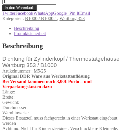
Dichtung
für
In den Warenkorb
Zylinderkopf
Twitter
Facebook
WhatsApp
Google+
Pin It
Email
/Thermostatgehäuse
Kategorien:
B1000 / B1000-1
,
Wartburg 353
Wartburg
353
Beschreibung
/
Produktsicherheit
B1000
Menge
Beschreibung
Dichtung für Zylinderkopf / Thermostatgehäuse
Wartburg 353 / B1000
Artikelnummer : M5/25
Original DDR Ware aus Werkstattauflösung
Bei Versand kommen noch 3,00€ Porto – und
Verpackungskosten dazu
Länge:
Breite:
Gewicht:
Durchmesser:
Warnhinweis :
Dieses Ersatzteil muss fachgerecht in einer Werkstatt eingebaut
werden
Achtung: Nicht für Kinder geeignet. Verschluckbare Kleinteile.