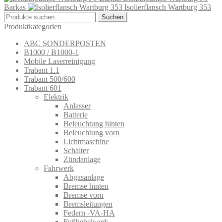
Barkas
Isolierflansch Wartburg 353
Suchen
Suchen
nach:
Produktkategorien
ABC SONDERPOSTEN
B1000 / B1000-1
Mobile Laserreinigung
Trabant 1.1
Trabant 500/600
Trabant 601
Elektrik
Anlasser
Batterie
Beleuchtung hinten
Beleuchtung vorn
Lichtmaschine
Schalter
Zündanlage
Fahrwerk
Abgasanlage
Bremse hinten
Bremse vorn
Bremsleitungen
Federn -VA-HA
Fußhebelwerk