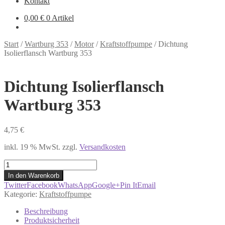
Kontakt
0,00
€
0 Artikel
Start
/
Wartburg 353
/
Motor
/
Kraftstoffpumpe
/
Dichtung
Isolierflansch Wartburg 353
Dichtung Isolierflansch
Wartburg 353
4,75
€
inkl. 19 % MwSt.
zzgl.
Versandkosten
Dichtung
Isolierflansch
In den Warenkorb
Wartburg
Twitter
Facebook
WhatsApp
Google+
Pin It
Email
353
Kategorie:
Kraftstoffpumpe
Menge
Beschreibung
Produktsicherheit