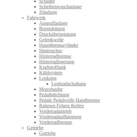
Schalter
Scheibenwaschanlage
Zündung
Fahrwerk
Auspuffanlage
Bremsleitung
Druckübersetztung
Gelenkwelle
Hauptbremszylinder
Hinterachse
Hinterradbremse
Hinterradlagerung
Kraftstofftank
Kühlsystem
Lenkung
Lenkradschaltung
Motorhaube
Pedalbdichtung
Pedale Pedalwelle Handbremse
Rahmen Felgen Reifen
Vorderradantrieb
Vorderradaufhängung
Vorderradbremse
Getriebe
Getriebe