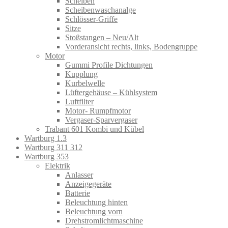
Scheiben
Scheibenwaschanalge
Schlösser-Griffe
Sitze
Stoßstangen – Neu/Alt
Vorderansicht rechts, links, Bodengruppe
Motor
Gummi Profile Dichtungen
Kupplung
Kurbelwelle
Lüftergehäuse – Kühlsystem
Luftfilter
Motor- Rumpfmotor
Vergaser-Sparvergaser
Trabant 601 Kombi und Kübel
Wartburg 1.3
Wartburg 311 312
Wartburg 353
Elektrik
Anlasser
Anzeigegeräte
Batterie
Beleuchtung hinten
Beleuchtung vorn
Drehstromlichtmaschine