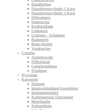
Handbremse
Hauptbremszylinder 1 Kreis
Hauptbremszylinder 2 Kreis
Hilfsrahmen
Hinterachse
Kraftstofftank
Lenkstock
Lenkung – Schaltung
Radantrieb
Räder-Reifen
Vorderachse
Getriebe
Antriebswelle
Differenzial
Getriebegehäuse
Schaltung
Hycromat
Karosserie
Heizung
Innenverkleidung/Ausstattung
Instrumententafel
Kurbelapparat-Türschanier
Motorhaube
Preßstoffteile