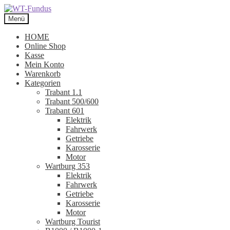
Zur
Zum
Navigation
Inhalt
Menü
springen
springen
HOME
Online Shop
Kasse
Mein Konto
Warenkorb
Kategorien
Trabant 1.1
Trabant 500/600
Trabant 601
Elektrik
Fahrwerk
Getriebe
Karosserie
Motor
Wartburg 353
Elektrik
Fahrwerk
Getriebe
Karosserie
Motor
Wartburg Tourist