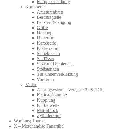
Knüppelschaltung
Karosserie
Amaturenbrett
Beschlagteile
Fenster Betätigung
Griffe
Heizung
Hintertür
Karosserie
Kofferraum
Schiebedach
Schlösser
Sitze und Schienen
Stoßstangen
Tür-/Innenverkleidung
Vordertür
Motor
Ansaugsystem – Vergaser 32 SEDR
Kraftstoffpumpe
Kupplung
Kurbelwelle
Motorblock
Zylinderkopf
Wartburg Tourist
X – Merchandise Fanartikel