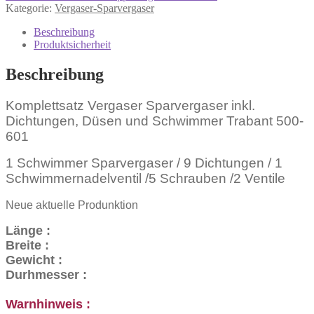
inklusive
Kategorie:
Vergaser-Sparvergaser
Düsen
und
Beschreibung
Schwimmer
Produktsicherheit
Trabant
601
Beschreibung
Menge
Komplettsatz Vergaser Sparvergaser inkl.
Dichtungen, Düsen und Schwimmer Trabant 500-
601
1 Schwimmer Sparvergaser / 9 Dichtungen / 1
Schwimmernadelventil /5 Schrauben /2 Ventile
Neue aktuelle Produnktion
Länge :
Breite :
Gewicht :
Durhmesser :
Warnhinweis :