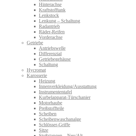
Hinterachse
Kraftstofftank
Lenkstock
Lenkung – Schaltung
Radantrieb
Räder-Reifen
Vorderachse
Getriebe
Antriebswelle
Differenzial
Getriebegehäuse
Schaltung
Hycromat
Karosserie
Heizung
Innenverkleidung/Ausstattung
Instrumententafel
Kurbelapparat-Türschanier
Motorhaube
Preßstoffteile
Scheiben
Scheibenwaschanalge
Schlösser-Griffe
Sitze
Stoßstangen – Neu/Alt