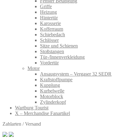
Fenster Betätigung
Griffe
Heizung
Hintertür
Karosserie
Kofferraum
Schiebedach
Schlösser
Sitze und Schienen
Stoßstangen
Tür-/Innenverkleidung
Vordertür
Motor
Ansaugsystem – Vergaser 32 SEDR
Kraftstoffpumpe
Kupplung
Kurbelwelle
Motorblock
Zylinderkopf
Wartburg Tourist
X – Merchandise Fanartikel
Zahlarten / Versand