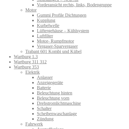
Vorderansicht rechts, links, Bodengruppe
Motor
Gummi Profile Dichtungen
Kupplung
Kurbelwelle
Lüftergehäuse – Kühlsystem
Luftfilter
Motor- Rumpfmotor
Vergaser-Sparvergaser
Trabant 601 Kombi und Kübel
Wartburg 1.3
Wartburg 311 312
Wartburg 353
Elektrik
Anlasser
Anzeigegeräte
Batterie
Beleuchtung hinten
Beleuchtung vorn
Drehstromlichtmaschine
Schalter
Scheibenwaschanlage
Zündung
Fahrwerk