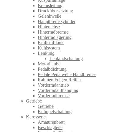
Auspuffanlage
Bremsleitung
Druckübersetztung
Gelenkwelle
Hauptbremszylinder
Hinterachse
Hinterradbremse
Hinterradlagerung
Kraftstofftank
Kühlsystem
Lenkung
Lenkradschaltung
Motorhaube
Pedalbdichtung
Pedale Pedalwelle Handbremse
Rahmen Felgen Reifen
Vorderradantrieb
Vorderradaufhängung
Vorderradbremse
Getriebe
Getriebe
Knüppelschaltung
Karosserie
Amaturenbrett
Beschlagteile