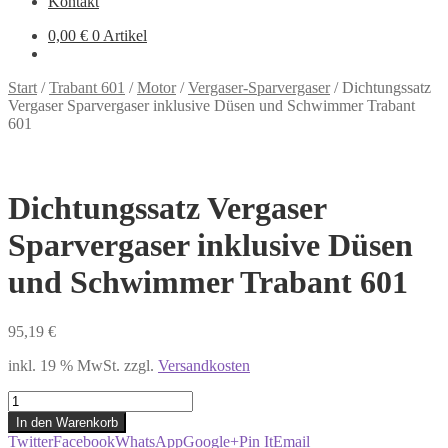
Kontakt
0,00
€
0 Artikel
Start
/
Trabant 601
/
Motor
/
Vergaser-Sparvergaser
/
Dichtungssatz
Vergaser Sparvergaser inklusive Düsen und Schwimmer Trabant
601
Dichtungssatz Vergaser
Sparvergaser inklusive Düsen
und Schwimmer Trabant 601
95,19
€
inkl. 19 % MwSt.
zzgl.
Versandkosten
Dichtungssatz
Vergaser
In den Warenkorb
Sparvergaser
Twitter
Facebook
WhatsApp
Google+
Pin It
Email