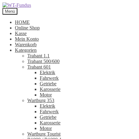
Zur
Zum
Navigation
Inhalt
Menü
springen
springen
HOME
Online Shop
Kasse
Mein Konto
Warenkorb
Kategorien
Trabant 1.1
Trabant 500/600
Trabant 601
Elektrik
Fahrwerk
Getriebe
Karosserie
Motor
Wartburg 353
Elektrik
Fahrwerk
Getriebe
Karosserie
Motor
Wartburg Tourist