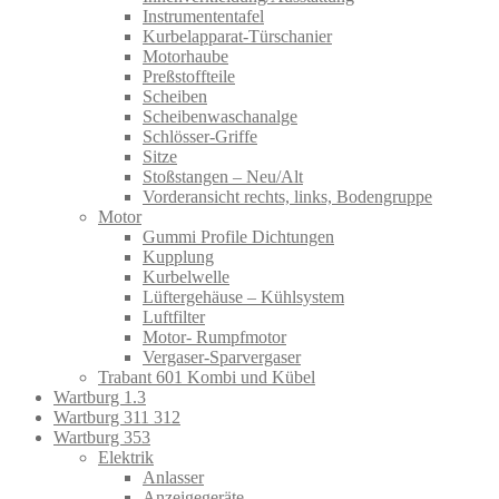
Instrumententafel
Kurbelapparat-Türschanier
Motorhaube
Preßstoffteile
Scheiben
Scheibenwaschanalge
Schlösser-Griffe
Sitze
Stoßstangen – Neu/Alt
Vorderansicht rechts, links, Bodengruppe
Motor
Gummi Profile Dichtungen
Kupplung
Kurbelwelle
Lüftergehäuse – Kühlsystem
Luftfilter
Motor- Rumpfmotor
Vergaser-Sparvergaser
Trabant 601 Kombi und Kübel
Wartburg 1.3
Wartburg 311 312
Wartburg 353
Elektrik
Anlasser
Anzeigegeräte