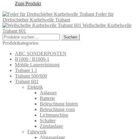
Zum Produkt
Feder für
Drehschieber Kurbelwelle Trabant
Wellscheibe Kurbelwelle
Trabant 601
Suchen
Suchen
nach:
Produktkategorien
ABC SONDERPOSTEN
B1000 / B1000-1
Mobile Laserreinigung
Trabant 1.1
Trabant 500/600
Trabant 601
Elektrik
Anlasser
Batterie
Beleuchtung hinten
Beleuchtung vorn
Lichtmaschine
Schalter
Zündanlage
Fahrwerk
Abgasanlage