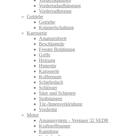
Vorderradantrieb
Vorderradaufhängung
Vorderradbremse
Getriebe
Getriebe
Knüppelschaltung
Karosserie
Amaturenbrett
Beschlagteile
Fenster Betätigung
Griffe
Heizung
Hintertür
Karosserie
Kofferraum
Schiebedach
Schlösser
Sitze und Schienen
Stoßstangen
Tür-/Innenverkleidung
Vordertür
Motor
Ansaugsystem – Vergaser 32 SEDR
Kraftstoffpumpe
Kupplung