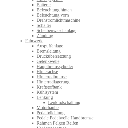
Batterie
Beleuchtung hinten
Beleuchtung vorn
Drehstromlichtmaschine
Schalter
Scheibenwaschanlage
Zündung
Fahrwerk
Auspuffanlage
Bremsleitung
Druckübersetztung
Gelenkwelle
Hauptbremszylinder
Hinterachse
Hinterradbremse
Hinterradlagerung
Kraftstofftank
Kühlsystem
Lenkung
Lenkradschaltung
Motorhaube
Pedalbdichtung
Pedale Pedalwelle Handbremse
Rahmen Felgen Reifen