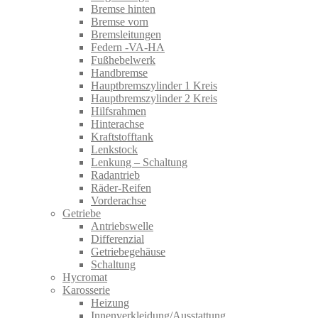
Bremse hinten
Bremse vorn
Bremsleitungen
Federn -VA-HA
Fußhebelwerk
Handbremse
Hauptbremszylinder 1 Kreis
Hauptbremszylinder 2 Kreis
Hilfsrahmen
Hinterachse
Kraftstofftank
Lenkstock
Lenkung – Schaltung
Radantrieb
Räder-Reifen
Vorderachse
Getriebe
Antriebswelle
Differenzial
Getriebegehäuse
Schaltung
Hycromat
Karosserie
Heizung
Innenverkleidung/Ausstattung