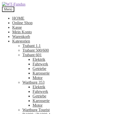
Zur
Zum
Navigation
Inhalt
Menü
springen
springen
HOME
Online Shop
Kasse
Mein Konto
Warenkorb
Kategorien
Trabant 1.1
Trabant 500/600
Trabant 601
Elektrik
Fahrwerk
Getriebe
Karosserie
Motor
Wartburg 353
Elektrik
Fahrwerk
Getriebe
Karosserie
Motor
Wartburg Tourist