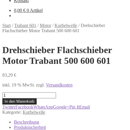
Kontakt
0,00
€
0 Artikel
Start
/
Trabant 601
/
Motor
/
Kurbelwelle
/
Drehschieber
Flachschieber Motor Trabant 500 600 601
Drehschieber Flachschieber
Motor Trabant 500 600 601
83,29
€
inkl. 19 % MwSt.
zzgl.
Versandkosten
Drehschieber
Flachschieber
In den Warenkorb
Motor
Twitter
Facebook
WhatsApp
Google+
Pin It
Email
Trabant
Kategorie:
Kurbelwelle
500
600
Beschreibung
601
Produktsicherheit