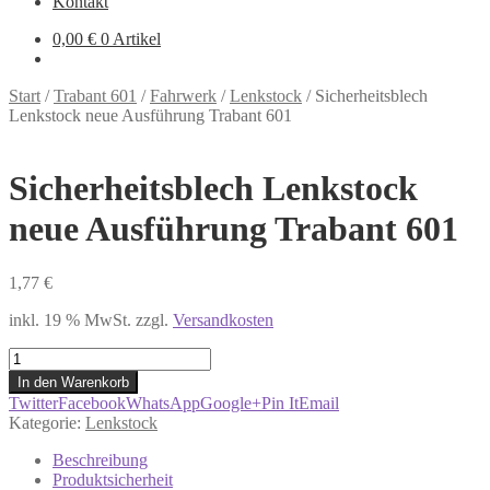
Kontakt
0,00
€
0 Artikel
Start
/
Trabant 601
/
Fahrwerk
/
Lenkstock
/
Sicherheitsblech
Lenkstock neue Ausführung Trabant 601
Sicherheitsblech Lenkstock
neue Ausführung Trabant 601
1,77
€
inkl. 19 % MwSt.
zzgl.
Versandkosten
Sicherheitsblech
Lenkstock
In den Warenkorb
neue
Twitter
Facebook
WhatsApp
Google+
Pin It
Email
Ausführung
Kategorie:
Lenkstock
Trabant
601
Beschreibung
Menge
Produktsicherheit