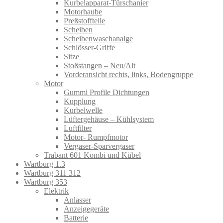
Kurbelapparat-Türschanier
Motorhaube
Preßstoffteile
Scheiben
Scheibenwaschanalge
Schlösser-Griffe
Sitze
Stoßstangen – Neu/Alt
Vorderansicht rechts, links, Bodengruppe
Motor
Gummi Profile Dichtungen
Kupplung
Kurbelwelle
Lüftergehäuse – Kühlsystem
Luftfilter
Motor- Rumpfmotor
Vergaser-Sparvergaser
Trabant 601 Kombi und Kübel
Wartburg 1.3
Wartburg 311 312
Wartburg 353
Elektrik
Anlasser
Anzeigegeräte
Batterie