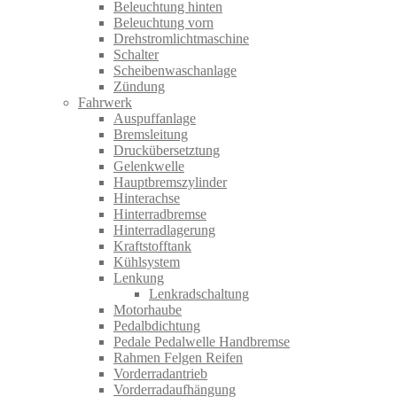
Beleuchtung hinten
Beleuchtung vorn
Drehstromlichtmaschine
Schalter
Scheibenwaschanlage
Zündung
Fahrwerk
Auspuffanlage
Bremsleitung
Druckübersetztung
Gelenkwelle
Hauptbremszylinder
Hinterachse
Hinterradbremse
Hinterradlagerung
Kraftstofftank
Kühlsystem
Lenkung
Lenkradschaltung
Motorhaube
Pedalbdichtung
Pedale Pedalwelle Handbremse
Rahmen Felgen Reifen
Vorderradantrieb
Vorderradaufhängung