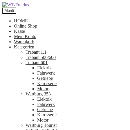
Zur
Zum
Navigation
Inhalt
Menü
springen
springen
HOME
Online Shop
Kasse
Mein Konto
Warenkorb
Kategorien
Trabant 1.1
Trabant 500/600
Trabant 601
Elektrik
Fahrwerk
Getriebe
Karosserie
Motor
Wartburg 353
Elektrik
Fahrwerk
Getriebe
Karosserie
Motor
Wartburg Tourist