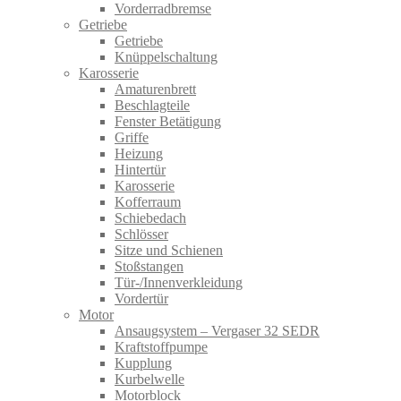
Vorderradbremse
Getriebe
Getriebe
Knüppelschaltung
Karosserie
Amaturenbrett
Beschlagteile
Fenster Betätigung
Griffe
Heizung
Hintertür
Karosserie
Kofferraum
Schiebedach
Schlösser
Sitze und Schienen
Stoßstangen
Tür-/Innenverkleidung
Vordertür
Motor
Ansaugsystem – Vergaser 32 SEDR
Kraftstoffpumpe
Kupplung
Kurbelwelle
Motorblock