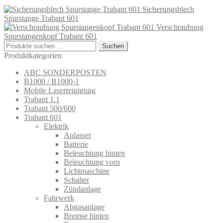
Sicherungsblech
Spurstange Trabant 601
Verschraubung
Spurstangenkopf Trabant 601
Suchen
Suchen
nach:
Produktkategorien
ABC SONDERPOSTEN
B1000 / B1000-1
Mobile Laserreinigung
Trabant 1.1
Trabant 500/600
Trabant 601
Elektrik
Anlasser
Batterie
Beleuchtung hinten
Beleuchtung vorn
Lichtmaschine
Schalter
Zündanlage
Fahrwerk
Abgasanlage
Bremse hinten