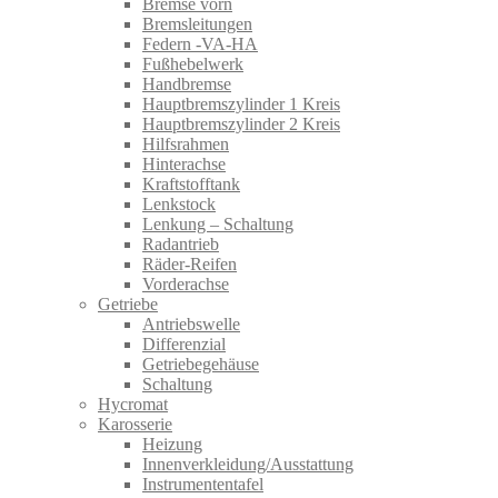
Bremse vorn
Bremsleitungen
Federn -VA-HA
Fußhebelwerk
Handbremse
Hauptbremszylinder 1 Kreis
Hauptbremszylinder 2 Kreis
Hilfsrahmen
Hinterachse
Kraftstofftank
Lenkstock
Lenkung – Schaltung
Radantrieb
Räder-Reifen
Vorderachse
Getriebe
Antriebswelle
Differenzial
Getriebegehäuse
Schaltung
Hycromat
Karosserie
Heizung
Innenverkleidung/Ausstattung
Instrumententafel