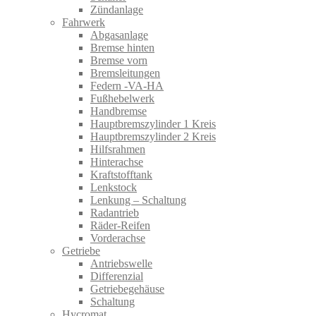
Zündanlage
Fahrwerk
Abgasanlage
Bremse hinten
Bremse vorn
Bremsleitungen
Federn -VA-HA
Fußhebelwerk
Handbremse
Hauptbremszylinder 1 Kreis
Hauptbremszylinder 2 Kreis
Hilfsrahmen
Hinterachse
Kraftstofftank
Lenkstock
Lenkung – Schaltung
Radantrieb
Räder-Reifen
Vorderachse
Getriebe
Antriebswelle
Differenzial
Getriebegehäuse
Schaltung
Hycromat