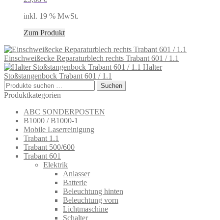
inkl. 19 % MwSt.
Zum Produkt
Einschweißecke Reparaturblech rechts Trabant 601 / 1.1
Halter
Stoßstangenbock Trabant 601 / 1.1
Suchen
Suchen
nach:
Produktkategorien
ABC SONDERPOSTEN
B1000 / B1000-1
Mobile Laserreinigung
Trabant 1.1
Trabant 500/600
Trabant 601
Elektrik
Anlasser
Batterie
Beleuchtung hinten
Beleuchtung vorn
Lichtmaschine
Schalter