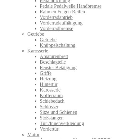
Pedalbdichtung
Pedale Pedalwelle Handbremse
Rahmen Felgen Reifen
Vorderradantrieb
Vorderradaufhängung
Vorderradbremse
Getriebe
Getriebe
Knüppelschaltung
Karosserie
Amaturenbrett
Beschlagteile
Fenster Betätigung
Griffe
Heizung
Hintertür
Karosserie
Kofferraum
Schiebedach
Schlösser
Sitze und Schienen
Stoßstangen
Tür-/Innenverkleidung
Vordertür
Motor