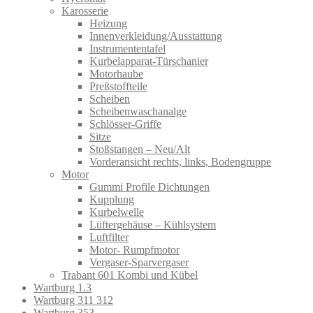
Karosserie
Heizung
Innenverkleidung/Ausstattung
Instrumententafel
Kurbelapparat-Türschanier
Motorhaube
Preßstoffteile
Scheiben
Scheibenwaschanalge
Schlösser-Griffe
Sitze
Stoßstangen – Neu/Alt
Vorderansicht rechts, links, Bodengruppe
Motor
Gummi Profile Dichtungen
Kupplung
Kurbelwelle
Lüftergehäuse – Kühlsystem
Luftfilter
Motor- Rumpfmotor
Vergaser-Sparvergaser
Trabant 601 Kombi und Kübel
Wartburg 1.3
Wartburg 311 312
Wartburg 353