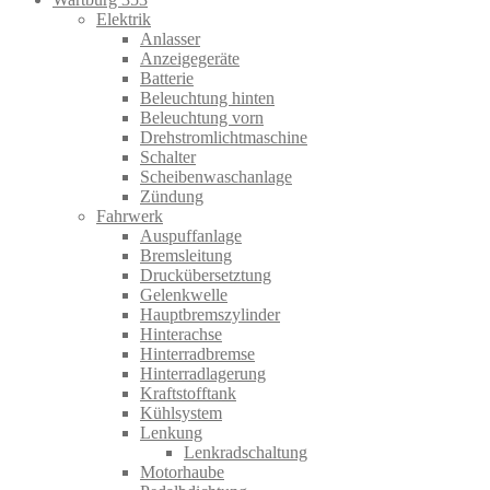
Elektrik
Anlasser
Anzeigegeräte
Batterie
Beleuchtung hinten
Beleuchtung vorn
Drehstromlichtmaschine
Schalter
Scheibenwaschanlage
Zündung
Fahrwerk
Auspuffanlage
Bremsleitung
Druckübersetztung
Gelenkwelle
Hauptbremszylinder
Hinterachse
Hinterradbremse
Hinterradlagerung
Kraftstofftank
Kühlsystem
Lenkung
Lenkradschaltung
Motorhaube