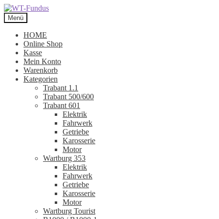
Zur
Zum
Navigation
Inhalt
Menü
springen
springen
HOME
Online Shop
Kasse
Mein Konto
Warenkorb
Kategorien
Trabant 1.1
Trabant 500/600
Trabant 601
Elektrik
Fahrwerk
Getriebe
Karosserie
Motor
Wartburg 353
Elektrik
Fahrwerk
Getriebe
Karosserie
Motor
Wartburg Tourist