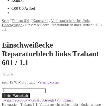
Kontakt
0,00
€
0 Artikel
Start
/
Trabant 601
/
Karosserie
/
Vorderansicht rechts, links,
Bodengruppe
/
Einschweißecke Reparaturblech links Trabant 601 /
1.1
Einschweißecke
Reparaturblech links Trabant
601 / 1.1
41,65
€
inkl. 19 % MwSt.
zzgl.
Versandkosten
Einschweißecke
Reparaturblech
In den Warenkorb
links
Twitter
Facebook
WhatsApp
Google+
Pin It
Email
Trabant
Kategorien:
Trabant 1.1
,
Vorderansicht rechts, links, Bodengruppe