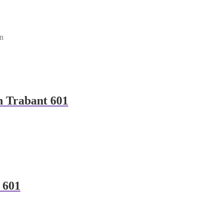
en
 Trabant 601
 601