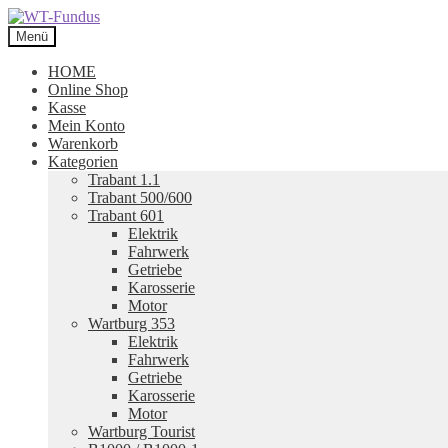
Zur
Zum
Navigation
Inhalt
Menü
springen
springen
HOME
Online Shop
Kasse
Mein Konto
Warenkorb
Kategorien
Trabant 1.1
Trabant 500/600
Trabant 601
Elektrik
Fahrwerk
Getriebe
Karosserie
Motor
Wartburg 353
Elektrik
Fahrwerk
Getriebe
Karosserie
Motor
Wartburg Tourist