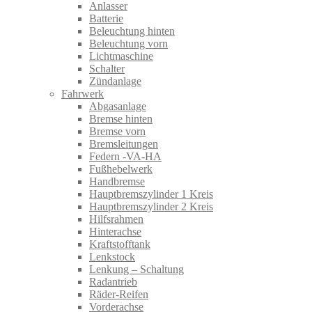
Anlasser
Batterie
Beleuchtung hinten
Beleuchtung vorn
Lichtmaschine
Schalter
Zündanlage
Fahrwerk
Abgasanlage
Bremse hinten
Bremse vorn
Bremsleitungen
Federn -VA-HA
Fußhebelwerk
Handbremse
Hauptbremszylinder 1 Kreis
Hauptbremszylinder 2 Kreis
Hilfsrahmen
Hinterachse
Kraftstofftank
Lenkstock
Lenkung – Schaltung
Radantrieb
Räder-Reifen
Vorderachse