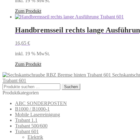
inkl. 19 % MwSt.
Zum Produkt
Handbremsseil rechts lange Ausführun
16,65
€
inkl. 19 % MwSt.
Zum Produkt
Sechskantsch
Trabant 601
Suchen
Suchen
nach:
Produktkategorien
ABC SONDERPOSTEN
B1000 / B1000-1
Mobile Laserreinigung
Trabant 1.1
Trabant 500/600
Trabant 601
Elektrik