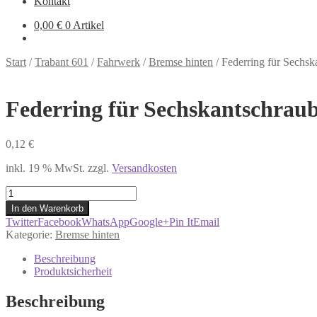
Kontakt
0,00
€
0 Artikel
Start
/
Trabant 601
/
Fahrwerk
/
Bremse hinten
/
Federring für Sechsk
Federring für Sechskantschrau
0,12
€
inkl. 19 % MwSt.
zzgl.
Versandkosten
Federring
für
In den Warenkorb
Sechskantschraube
Twitter
Facebook
WhatsApp
Google+
Pin It
Email
Bremse
Kategorie:
Bremse hinten
hinten
Trabant
Beschreibung
601
Produktsicherheit
Menge
Beschreibung