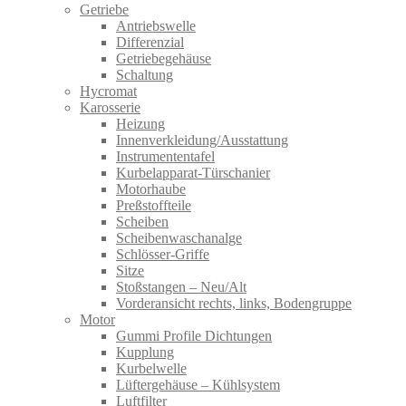
Getriebe
Antriebswelle
Differenzial
Getriebegehäuse
Schaltung
Hycromat
Karosserie
Heizung
Innenverkleidung/Ausstattung
Instrumententafel
Kurbelapparat-Türschanier
Motorhaube
Preßstoffteile
Scheiben
Scheibenwaschanalge
Schlösser-Griffe
Sitze
Stoßstangen – Neu/Alt
Vorderansicht rechts, links, Bodengruppe
Motor
Gummi Profile Dichtungen
Kupplung
Kurbelwelle
Lüftergehäuse – Kühlsystem
Luftfilter