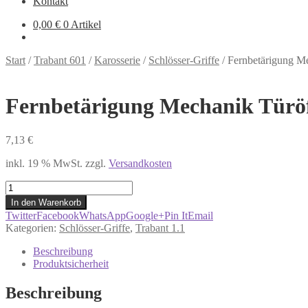
Kontakt
0,00
€
0 Artikel
Start
/
Trabant 601
/
Karosserie
/
Schlösser-Griffe
/
Fernbetärigung Me
Fernbetärigung Mechanik Türöff
7,13
€
inkl. 19 % MwSt.
zzgl.
Versandkosten
Fernbetärigung
Mechanik
In den Warenkorb
Türöffner
Twitter
Facebook
WhatsApp
Google+
Pin It
Email
links
Kategorien:
Schlösser-Griffe
,
Trabant 1.1
Trabant
601
Beschreibung
1.1
Produktsicherheit
Menge
Beschreibung