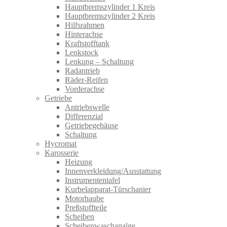
Hauptbremszylinder 1 Kreis
Hauptbremszylinder 2 Kreis
Hilfsrahmen
Hinterachse
Kraftstofftank
Lenkstock
Lenkung – Schaltung
Radantrieb
Räder-Reifen
Vorderachse
Getriebe
Antriebswelle
Differenzial
Getriebegehäuse
Schaltung
Hycromat
Karosserie
Heizung
Innenverkleidung/Ausstattung
Instrumententafel
Kurbelapparat-Türschanier
Motorhaube
Preßstoffteile
Scheiben
Scheibenwaschanalge