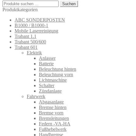
Suchen
Suchen
nach:
Produktkategorien
ABC SONDERPOSTEN
B1000 / B1000-1
Mobile Laserreinigung
Trabant 1.1
Trabant 500/600
Trabant 601
Elektrik
Anlasser
Batterie
Beleuchtung hinten
Beleuchtung vorn
Lichtmaschine
Schalter
Zündanlage
Fahrwerk
Abgasanlage
Bremse hinten
Bremse vorn
Bremsleitungen
Federn -VA-HA
Fußhebelwerk
Handbremse