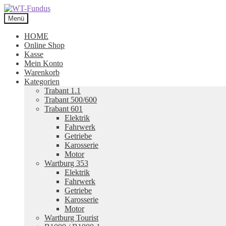
Zur
Zum
Navigation
Inhalt
Menü
springen
springen
HOME
Online Shop
Kasse
Mein Konto
Warenkorb
Kategorien
Trabant 1.1
Trabant 500/600
Trabant 601
Elektrik
Fahrwerk
Getriebe
Karosserie
Motor
Wartburg 353
Elektrik
Fahrwerk
Getriebe
Karosserie
Motor
Wartburg Tourist