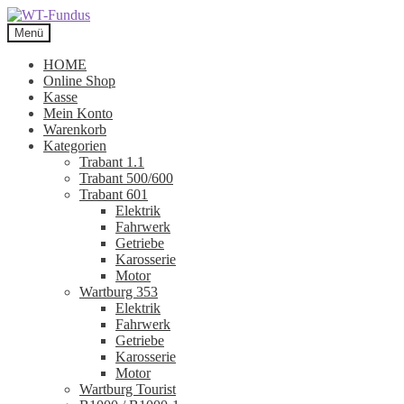
Zur
Zum
Navigation
Inhalt
Menü
springen
springen
HOME
Online Shop
Kasse
Mein Konto
Warenkorb
Kategorien
Trabant 1.1
Trabant 500/600
Trabant 601
Elektrik
Fahrwerk
Getriebe
Karosserie
Motor
Wartburg 353
Elektrik
Fahrwerk
Getriebe
Karosserie
Motor
Wartburg Tourist