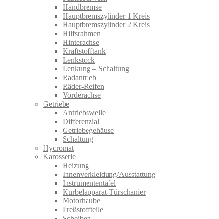
Handbremse
Hauptbremszylinder 1 Kreis
Hauptbremszylinder 2 Kreis
Hilfsrahmen
Hinterachse
Kraftstofftank
Lenkstock
Lenkung – Schaltung
Radantrieb
Räder-Reifen
Vorderachse
Getriebe
Antriebswelle
Differenzial
Getriebegehäuse
Schaltung
Hycromat
Karosserie
Heizung
Innenverkleidung/Ausstattung
Instrumententafel
Kurbelapparat-Türschanier
Motorhaube
Preßstoffteile
Scheiben