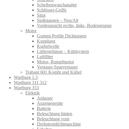
Scheibenwaschanalge
Schlösser-Griffe
Sitze
Stoßstangen – Neu/Alt
Vorderansicht rechts, links, Bodengruppe
Motor
Gummi Profile Dichtungen
Kupplung
Kurbelwelle
Lüftergehäuse – Kühlsystem
Luftfilter
Motor- Rumpfmotor
Vergaser-Sparvergaser
Trabant 601 Kombi und Kübel
Wartburg 1.3
Wartburg 311 312
Wartburg 353
Elektrik
Anlasser
Anzeigegeräte
Batterie
Beleuchtung hinten
Beleuchtung vorn
Drehstromlichtmaschine