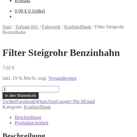
Kontakt
0,00
€
0 Artikel
Start
/
Trabant 601
/
Fahrwerk
/
Kraftstofftank
/
Filter Steigrohr
Benzinhahn
Filter Steigrohr Benzinhahn
7,02
€
inkl. 19 % MwSt.
zzgl.
Versandkosten
Filter
Steigrohr
In den Warenkorb
Benzinhahn
Twitter
Facebook
WhatsApp
Google+
Pin It
Email
Menge
Kategorie:
Kraftstofftank
Beschreibung
Produktsicherheit
Beschreibung