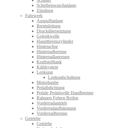
Schalter
Scheibenwaschanlage
Zündung
Fahrwerk
Auspuffanlage
Bremsleitung
Druckübersetztung
Gelenkwelle
Hauptbremszylinder
Hinterachse
Hinterradbremse
Hinterradlagerung
Kraftstofftank
Kühlsystem
Lenkung
Lenkradschaltung
Motorhaube
Pedalbdichtung
Pedale Pedalwelle Handbremse
Rahmen Felgen Reifen
Vorderradantrieb
Vorderradaufhängung
Vorderradbremse
Getriebe
Getriebe