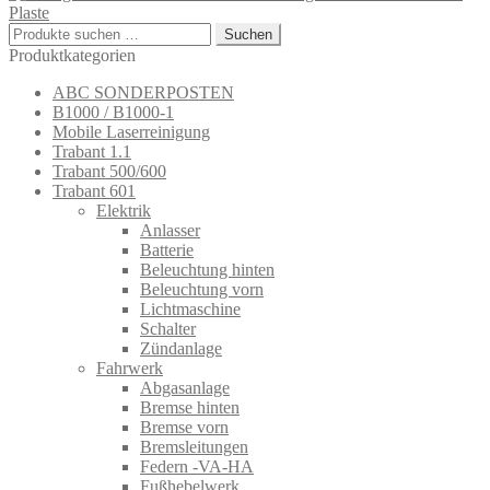
Plaste
Suchen
Suchen
nach:
Produktkategorien
ABC SONDERPOSTEN
B1000 / B1000-1
Mobile Laserreinigung
Trabant 1.1
Trabant 500/600
Trabant 601
Elektrik
Anlasser
Batterie
Beleuchtung hinten
Beleuchtung vorn
Lichtmaschine
Schalter
Zündanlage
Fahrwerk
Abgasanlage
Bremse hinten
Bremse vorn
Bremsleitungen
Federn -VA-HA
Fußhebelwerk