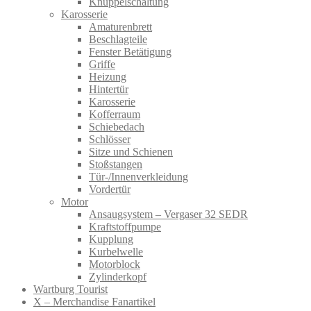
Knüppelschaltung
Karosserie
Amaturenbrett
Beschlagteile
Fenster Betätigung
Griffe
Heizung
Hintertür
Karosserie
Kofferraum
Schiebedach
Schlösser
Sitze und Schienen
Stoßstangen
Tür-/Innenverkleidung
Vordertür
Motor
Ansaugsystem – Vergaser 32 SEDR
Kraftstoffpumpe
Kupplung
Kurbelwelle
Motorblock
Zylinderkopf
Wartburg Tourist
X – Merchandise Fanartikel