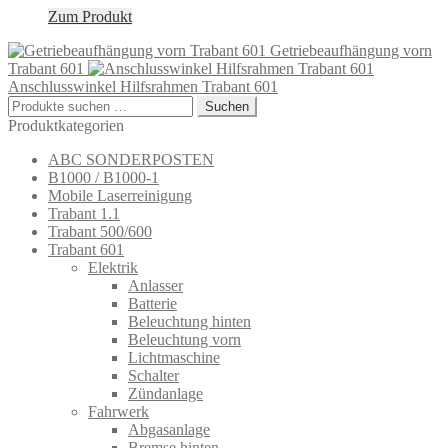
Zum Produkt
Getriebeaufhängung vorn
Trabant 601
Anschlusswinkel Hilfsrahmen Trabant 601
Suchen
Suchen
nach:
Produktkategorien
ABC SONDERPOSTEN
B1000 / B1000-1
Mobile Laserreinigung
Trabant 1.1
Trabant 500/600
Trabant 601
Elektrik
Anlasser
Batterie
Beleuchtung hinten
Beleuchtung vorn
Lichtmaschine
Schalter
Zündanlage
Fahrwerk
Abgasanlage
Bremse hinten