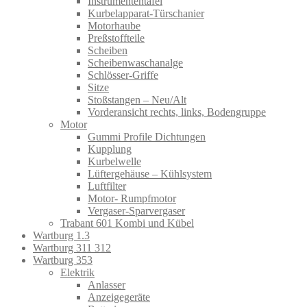
Instrumententafel
Kurbelapparat-Türschanier
Motorhaube
Preßstoffteile
Scheiben
Scheibenwaschanalge
Schlösser-Griffe
Sitze
Stoßstangen – Neu/Alt
Vorderansicht rechts, links, Bodengruppe
Motor
Gummi Profile Dichtungen
Kupplung
Kurbelwelle
Lüftergehäuse – Kühlsystem
Luftfilter
Motor- Rumpfmotor
Vergaser-Sparvergaser
Trabant 601 Kombi und Kübel
Wartburg 1.3
Wartburg 311 312
Wartburg 353
Elektrik
Anlasser
Anzeigegeräte