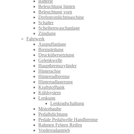
Batterie
Beleuchtung hinten
Beleuchtung vorn
Drehstromlichtmaschine
Schalter
Scheibenwaschanlage
Zündung
Fahrwerk
Auspuffanlage
Bremsleitung
Druckübersetztung
Gelenkwelle
Hauptbremszylinder
Hinterachse
Hinterradbremse
Hinterradlagerung
Kraftstofftank
Kühlsystem
Lenkung
Lenkradschaltung
Motorhaube
Pedalbdichtung
Pedale Pedalwelle Handbremse
Rahmen Felgen Reifen
Vorderradantrieb