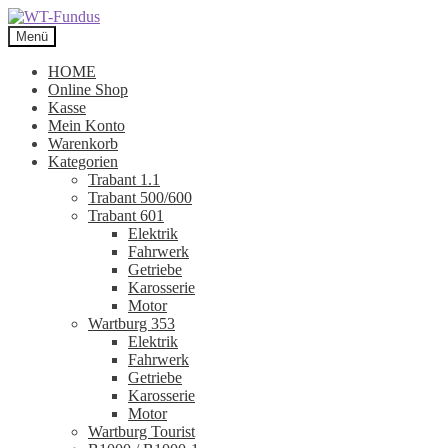
Zur
Zum
Navigation
Inhalt
Menü
springen
springen
HOME
Online Shop
Kasse
Mein Konto
Warenkorb
Kategorien
Trabant 1.1
Trabant 500/600
Trabant 601
Elektrik
Fahrwerk
Getriebe
Karosserie
Motor
Wartburg 353
Elektrik
Fahrwerk
Getriebe
Karosserie
Motor
Wartburg Tourist