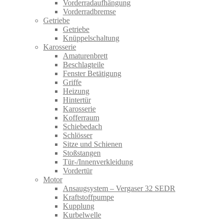
Vorderradaufhängung
Vorderradbremse
Getriebe
Getriebe
Knüppelschaltung
Karosserie
Amaturenbrett
Beschlagteile
Fenster Betätigung
Griffe
Heizung
Hintertür
Karosserie
Kofferraum
Schiebedach
Schlösser
Sitze und Schienen
Stoßstangen
Tür-/Innenverkleidung
Vordertür
Motor
Ansaugsystem – Vergaser 32 SEDR
Kraftstoffpumpe
Kupplung
Kurbelwelle