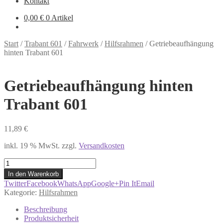
Kontakt
0,00
€
0 Artikel
Start
/
Trabant 601
/
Fahrwerk
/
Hilfsrahmen
/
Getriebeaufhängung
hinten Trabant 601
Getriebeaufhängung hinten
Trabant 601
11,89
€
inkl. 19 % MwSt.
zzgl.
Versandkosten
Getriebeaufhängung
hinten
In den Warenkorb
Trabant
Twitter
Facebook
WhatsApp
Google+
Pin It
Email
601
Kategorie:
Hilfsrahmen
Menge
Beschreibung
Produktsicherheit