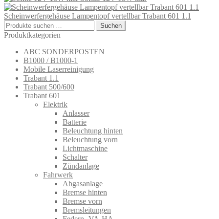
Scheinwerfergehäuse Lampentopf vertellbar Trabant 601 1.1
Suchen
Suchen
nach:
Produktkategorien
ABC SONDERPOSTEN
B1000 / B1000-1
Mobile Laserreinigung
Trabant 1.1
Trabant 500/600
Trabant 601
Elektrik
Anlasser
Batterie
Beleuchtung hinten
Beleuchtung vorn
Lichtmaschine
Schalter
Zündanlage
Fahrwerk
Abgasanlage
Bremse hinten
Bremse vorn
Bremsleitungen
Federn -VA-HA