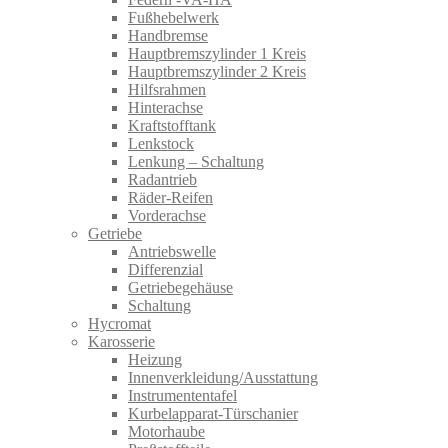
Fußhebelwerk
Handbremse
Hauptbremszylinder 1 Kreis
Hauptbremszylinder 2 Kreis
Hilfsrahmen
Hinterachse
Kraftstofftank
Lenkstock
Lenkung – Schaltung
Radantrieb
Räder-Reifen
Vorderachse
Getriebe
Antriebswelle
Differenzial
Getriebegehäuse
Schaltung
Hycromat
Karosserie
Heizung
Innenverkleidung/Ausstattung
Instrumententafel
Kurbelapparat-Türschanier
Motorhaube