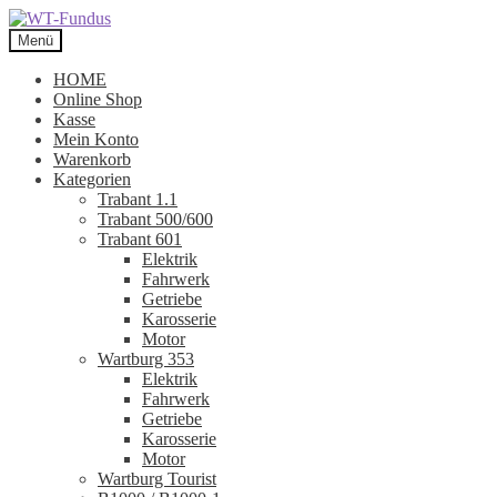
Zur
Zum
Navigation
Inhalt
Menü
springen
springen
HOME
Online Shop
Kasse
Mein Konto
Warenkorb
Kategorien
Trabant 1.1
Trabant 500/600
Trabant 601
Elektrik
Fahrwerk
Getriebe
Karosserie
Motor
Wartburg 353
Elektrik
Fahrwerk
Getriebe
Karosserie
Motor
Wartburg Tourist