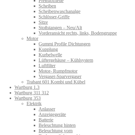
Preßstoffteile
Scheiben
Scheibenwaschanalge
Schlösser-Griffe
Sitze
Stoßstangen – Neu/Alt
Vorderansicht rechts, links, Bodengruppe
Motor
Gummi Profile Dichtungen
Kupplung
Kurbelwelle
Lüftergehäuse – Kühlsystem
Luftfilter
Motor- Rumpfmotor
Vergaser-Sparvergaser
Trabant 601 Kombi und Kübel
Wartburg 1.3
Wartburg 311 312
Wartburg 353
Elektrik
Anlasser
Anzeigegeräte
Batterie
Beleuchtung hinten
Beleuchtung vorn