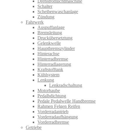
Drehstromlichtmaschine
Schalter
Scheibenwaschanlage
Zündung
Fahrwerk
Auspuffanlage
Bremsleitung
Druckübersetztung
Gelenkwelle
Hauptbremszylinder
Hinterachse
Hinterradbremse
Hinterradlagerung
Kraftstofftank
Kühlsystem
Lenkung
Lenkradschaltung
Motorhaube
Pedalbdichtung
Pedale Pedalwelle Handbremse
Rahmen Felgen Reifen
Vorderradantrieb
Vorderradaufhängung
Vorderradbremse
Getriebe