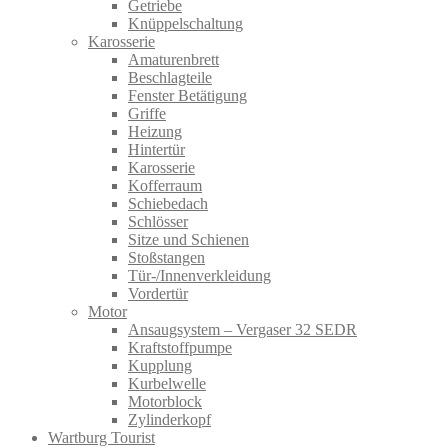
Getriebe
Knüppelschaltung
Karosserie
Amaturenbrett
Beschlagteile
Fenster Betätigung
Griffe
Heizung
Hintertür
Karosserie
Kofferraum
Schiebedach
Schlösser
Sitze und Schienen
Stoßstangen
Tür-/Innenverkleidung
Vordertür
Motor
Ansaugsystem – Vergaser 32 SEDR
Kraftstoffpumpe
Kupplung
Kurbelwelle
Motorblock
Zylinderkopf
Wartburg Tourist