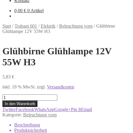
Kontakt
0,00
€
0 Artikel
Start
/
Trabant 601
/
Elektrik
/
Beleuchtung vorn
/
Glühbirne
Glühlampe 12V 55W H3
Glühbirne Glühlampe 12V
55W H3
5,83
€
inkl. 19 % MwSt.
zzgl.
Versandkosten
Glühbirne
Glühlampe
In den Warenkorb
12V
Twitter
Facebook
WhatsApp
Google+
Pin It
Email
55W
Kategorie:
Beleuchtung vorn
H3
Menge
Beschreibung
Produktsicherheit