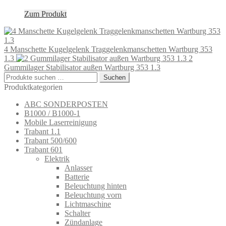
Zum Produkt
4 Manschette Kugelgelenk Traggelenkmanschetten Wartburg 353
1.3
2
Gummilager Stabilisator außen Wartburg 353 1.3
Suchen
Suchen
nach:
Produktkategorien
ABC SONDERPOSTEN
B1000 / B1000-1
Mobile Laserreinigung
Trabant 1.1
Trabant 500/600
Trabant 601
Elektrik
Anlasser
Batterie
Beleuchtung hinten
Beleuchtung vorn
Lichtmaschine
Schalter
Zündanlage