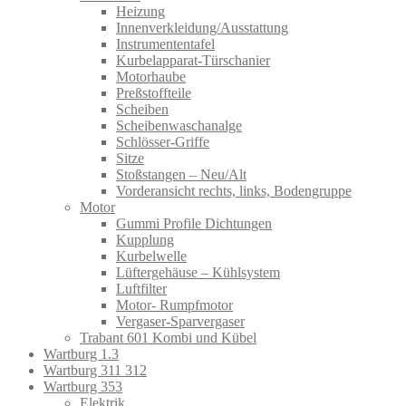
Heizung
Innenverkleidung/Ausstattung
Instrumententafel
Kurbelapparat-Türschanier
Motorhaube
Preßstoffteile
Scheiben
Scheibenwaschanalge
Schlösser-Griffe
Sitze
Stoßstangen – Neu/Alt
Vorderansicht rechts, links, Bodengruppe
Motor
Gummi Profile Dichtungen
Kupplung
Kurbelwelle
Lüftergehäuse – Kühlsystem
Luftfilter
Motor- Rumpfmotor
Vergaser-Sparvergaser
Trabant 601 Kombi und Kübel
Wartburg 1.3
Wartburg 311 312
Wartburg 353
Elektrik