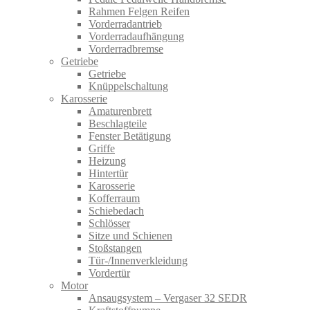
Rahmen Felgen Reifen
Vorderradantrieb
Vorderradaufhängung
Vorderradbremse
Getriebe
Getriebe
Knüppelschaltung
Karosserie
Amaturenbrett
Beschlagteile
Fenster Betätigung
Griffe
Heizung
Hintertür
Karosserie
Kofferraum
Schiebedach
Schlösser
Sitze und Schienen
Stoßstangen
Tür-/Innenverkleidung
Vordertür
Motor
Ansaugsystem – Vergaser 32 SEDR