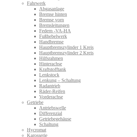
Fahrwerk
Abgasanlage
Bremse hinten
Bremse vorn
Bremsleitungen
Federn -VA-HA
Fußhebelwerk
Handbremse
Hauptbremszylinder 1 Kreis
Hauptbremszylinder 2 Kreis
Hilfsrahmen
Hinterachse
Kraftstofftank
Lenkstock
Lenkung – Schaltung
Radantrieb
Räder-Reifen
Vorderachse
Getriebe
Antriebswelle
Differenzial
Getriebegehäuse
Schaltung
Hycromat
Karosserie