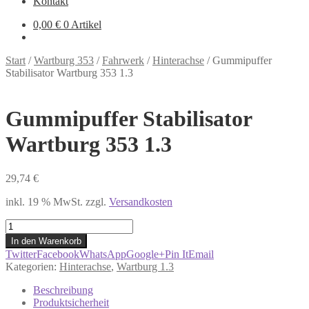
Kontakt
0,00
€
0 Artikel
Start
/
Wartburg 353
/
Fahrwerk
/
Hinterachse
/
Gummipuffer
Stabilisator Wartburg 353 1.3
Gummipuffer Stabilisator
Wartburg 353 1.3
29,74
€
inkl. 19 % MwSt.
zzgl.
Versandkosten
Gummipuffer
Stabilisator
In den Warenkorb
Wartburg
Twitter
Facebook
WhatsApp
Google+
Pin It
Email
353
Kategorien:
Hinterachse
,
Wartburg 1.3
1.3
Menge
Beschreibung
Produktsicherheit