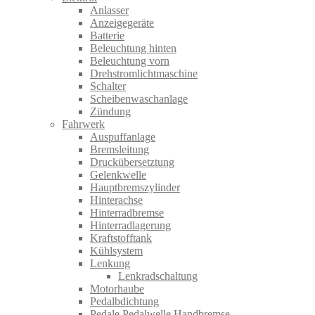
Anlasser
Anzeigegeräte
Batterie
Beleuchtung hinten
Beleuchtung vorn
Drehstromlichtmaschine
Schalter
Scheibenwaschanlage
Zündung
Fahrwerk
Auspuffanlage
Bremsleitung
Druckübersetztung
Gelenkwelle
Hauptbremszylinder
Hinterachse
Hinterradbremse
Hinterradlagerung
Kraftstofftank
Kühlsystem
Lenkung
Lenkradschaltung
Motorhaube
Pedalbdichtung
Pedale Pedalwelle Handbremse