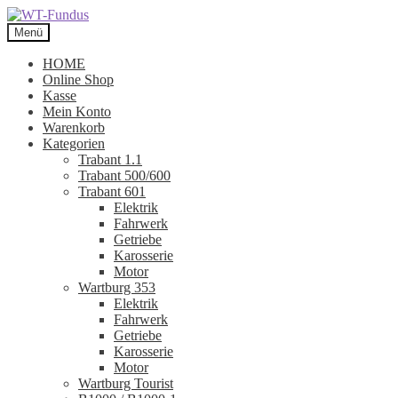
Zur
Zum
Navigation
Inhalt
Menü
springen
springen
HOME
Online Shop
Kasse
Mein Konto
Warenkorb
Kategorien
Trabant 1.1
Trabant 500/600
Trabant 601
Elektrik
Fahrwerk
Getriebe
Karosserie
Motor
Wartburg 353
Elektrik
Fahrwerk
Getriebe
Karosserie
Motor
Wartburg Tourist