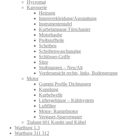
Hycromat
Karosserie
Heizung
Innenverkleidung/Ausstattung
Instrumententafel
Kurbelapparat-Türschanier
Motorhaube
Preßstoffteile
Scheiben
Scheibenwaschanalge
Schlösser-Griffe
Sitze
Stoßstangen – Neu/Alt
Vorderansicht rechts, links, Bodengruppe
Motor
Gummi Profile Dichtungen
Kupplung
Kurbelwelle
Lüftergehäuse – Kühlsystem
Luftfilter
Motor- Rumpfmotor
Vergaser-Sparvergaser
Trabant 601 Kombi und Kübel
Wartburg 1.3
Wartburg 311 312