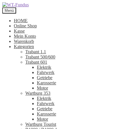
Zur
Zum
Navigation
Inhalt
Menü
springen
springen
HOME
Online Shop
Kasse
Mein Konto
Warenkorb
Kategorien
Trabant 1.1
Trabant 500/600
Trabant 601
Elektrik
Fahrwerk
Getriebe
Karosserie
Motor
Wartburg 353
Elektrik
Fahrwerk
Getriebe
Karosserie
Motor
Wartburg Tourist