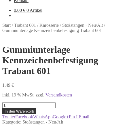
Kontakt
0,00
€
0 Artikel
Start
/
Trabant 601
/
Karosserie
/
Stoßstangen - Neu/Alt
/
Gummiunterlage Kennzeichenbefestigung Trabant 601
Gummiunterlage
Kennzeichenbefestigung
Trabant 601
1,49
€
inkl. 19 % MwSt.
zzgl.
Versandkosten
Gummiunterlage
Kennzeichenbefestigung
In den Warenkorb
Trabant
Twitter
Facebook
WhatsApp
Google+
Pin It
Email
601
Kategorie:
Stoßstangen - Neu/Alt
Menge