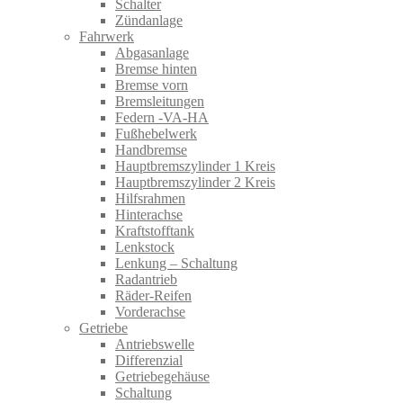
Schalter
Zündanlage
Fahrwerk
Abgasanlage
Bremse hinten
Bremse vorn
Bremsleitungen
Federn -VA-HA
Fußhebelwerk
Handbremse
Hauptbremszylinder 1 Kreis
Hauptbremszylinder 2 Kreis
Hilfsrahmen
Hinterachse
Kraftstofftank
Lenkstock
Lenkung – Schaltung
Radantrieb
Räder-Reifen
Vorderachse
Getriebe
Antriebswelle
Differenzial
Getriebegehäuse
Schaltung