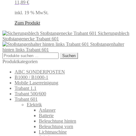
11,89
€
inkl. 19 % MwSt.
Zum Produkt
Sicherungsblech
Stoßstangenecke Trabant 601
Stoßstangenhalter
hinten links Trabant 601
Suchen
Suchen
nach:
Produktkategorien
ABC SONDERPOSTEN
B1000 / B1000-1
Mobile Laserreinigung
Trabant 1.1
Trabant 500/600
Trabant 601
Elektrik
Anlasser
Batterie
Beleuchtung hinten
Beleuchtung vorn
Lichtmaschine