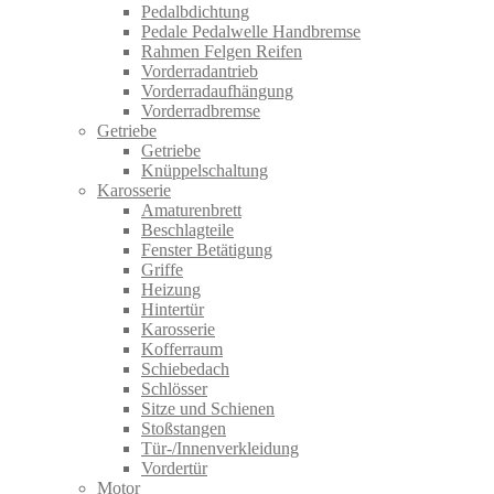
Pedalbdichtung
Pedale Pedalwelle Handbremse
Rahmen Felgen Reifen
Vorderradantrieb
Vorderradaufhängung
Vorderradbremse
Getriebe
Getriebe
Knüppelschaltung
Karosserie
Amaturenbrett
Beschlagteile
Fenster Betätigung
Griffe
Heizung
Hintertür
Karosserie
Kofferraum
Schiebedach
Schlösser
Sitze und Schienen
Stoßstangen
Tür-/Innenverkleidung
Vordertür
Motor