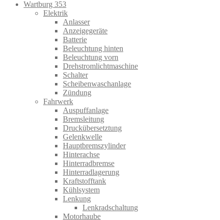
Wartburg 353
Elektrik
Anlasser
Anzeigegeräte
Batterie
Beleuchtung hinten
Beleuchtung vorn
Drehstromlichtmaschine
Schalter
Scheibenwaschanlage
Zündung
Fahrwerk
Auspuffanlage
Bremsleitung
Druckübersetztung
Gelenkwelle
Hauptbremszylinder
Hinterachse
Hinterradbremse
Hinterradlagerung
Kraftstofftank
Kühlsystem
Lenkung
Lenkradschaltung
Motorhaube