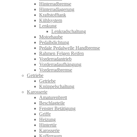
Hinterradbremse
Hinterradlagerung
Kraftstofftank
Kühlsystem
Lenkung
Lenkradschaltung
Motorhaube
Pedalbdichtung
Pedale Pedalwelle Handbremse
Rahmen Felgen Reifen
Vorderradantrieb
Vorderradaufhängung
Vorderradbremse
Getriebe
Getriebe
Knüppelschaltung
Karosserie
Amaturenbrett
Beschlagteile
Fenster Betätigung
Griffe
Heizung
Hintertür
Karosserie
Kofferraum