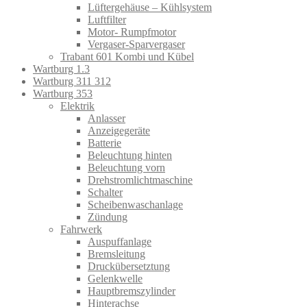
Lüftergehäuse – Kühlsystem
Luftfilter
Motor- Rumpfmotor
Vergaser-Sparvergaser
Trabant 601 Kombi und Kübel
Wartburg 1.3
Wartburg 311 312
Wartburg 353
Elektrik
Anlasser
Anzeigegeräte
Batterie
Beleuchtung hinten
Beleuchtung vorn
Drehstromlichtmaschine
Schalter
Scheibenwaschanlage
Zündung
Fahrwerk
Auspuffanlage
Bremsleitung
Druckübersetztung
Gelenkwelle
Hauptbremszylinder
Hinterachse