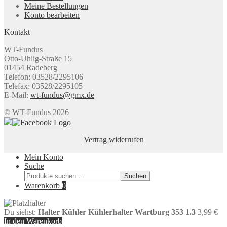
Meine Bestellungen
Konto bearbeiten
Kontakt
WT-Fundus
Otto-Uhlig-Straße 15
01454 Radeberg
Telefon: 03528/2295106
Telefax: 03528/2295105
E-Mail:
wt-fundus@gmx.de
© WT-Fundus 2026
Vertrag widerrufen
Mein Konto
Suche
Suchen
Suchen
nach:
Warenkorb
0
Du siehst:
Halter Kühler Kühlerhalter Wartburg 353 1.3
3,99
€
In den Warenkorb