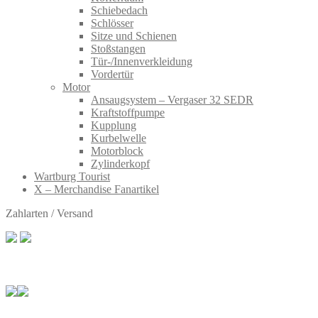
Schiebedach
Schlösser
Sitze und Schienen
Stoßstangen
Tür-/Innenverkleidung
Vordertür
Motor
Ansaugsystem – Vergaser 32 SEDR
Kraftstoffpumpe
Kupplung
Kurbelwelle
Motorblock
Zylinderkopf
Wartburg Tourist
X – Merchandise Fanartikel
Zahlarten / Versand