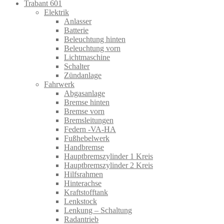
Trabant 601
Elektrik
Anlasser
Batterie
Beleuchtung hinten
Beleuchtung vorn
Lichtmaschine
Schalter
Zündanlage
Fahrwerk
Abgasanlage
Bremse hinten
Bremse vorn
Bremsleitungen
Federn -VA-HA
Fußhebelwerk
Handbremse
Hauptbremszylinder 1 Kreis
Hauptbremszylinder 2 Kreis
Hilfsrahmen
Hinterachse
Kraftstofftank
Lenkstock
Lenkung – Schaltung
Radantrieb