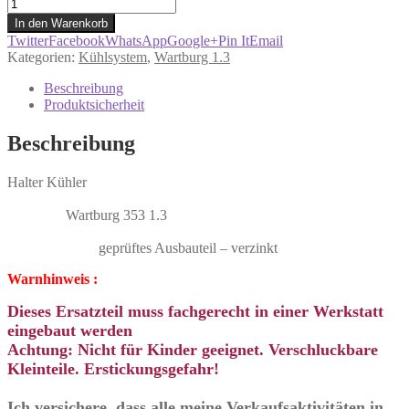
Halter
Kühler
In den Warenkorb
Kühlerhalter
Twitter
Facebook
WhatsApp
Google+
Pin It
Email
Wartburg
Kategorien:
Kühlsystem
,
Wartburg 1.3
353
1.3
Beschreibung
Menge
Produktsicherheit
Beschreibung
Halter Kühler
Wartburg 353 1.3
geprüftes Ausbauteil – verzinkt
Warnhinweis :
Dieses Ersatzteil muss fachgerecht in einer Werkstatt
eingebaut werden
Achtung: Nicht für Kinder geeignet. Verschluckbare
Kleinteile. Erstickungsgefahr!
Ich versichere, dass alle meine Verkaufsaktivitäten in