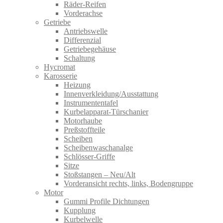
Räder-Reifen
Vorderachse
Getriebe
Antriebswelle
Differenzial
Getriebegehäuse
Schaltung
Hycromat
Karosserie
Heizung
Innenverkleidung/Ausstattung
Instrumententafel
Kurbelapparat-Türschanier
Motorhaube
Preßstoffteile
Scheiben
Scheibenwaschanalge
Schlösser-Griffe
Sitze
Stoßstangen – Neu/Alt
Vorderansicht rechts, links, Bodengruppe
Motor
Gummi Profile Dichtungen
Kupplung
Kurbelwelle