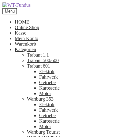
Zur
Zum
Navigation
Inhalt
Menü
springen
springen
HOME
Online Shop
Kasse
Mein Konto
Warenkorb
Kategorien
Trabant 1.1
Trabant 500/600
Trabant 601
Elektrik
Fahrwerk
Getriebe
Karosserie
Motor
Wartburg 353
Elektrik
Fahrwerk
Getriebe
Karosserie
Motor
Wartburg Tourist