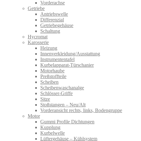
Vorderachse
Getriebe
Antriebswelle
Differenzial
Getriebegehäuse
Schaltung
Hycromat
Karosserie
Heizung
Innenverkleidung/Ausstattung
Instrumententafel
Kurbelapparat-Türschanier
Motorhaube
Preßstoffteile
Scheiben
Scheibenwaschanalge
Schlösser-Griffe
Sitze
Stoßstangen – Neu/Alt
Vorderansicht rechts, links, Bodengruppe
Motor
Gummi Profile Dichtungen
Kupplung
Kurbelwelle
Lüftergehäuse – Kühlsystem