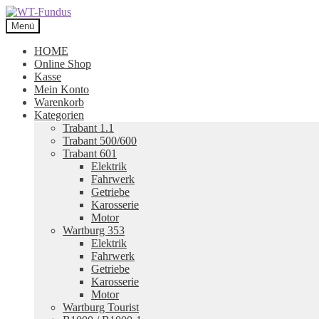
Zur
Zum
Navigation
Inhalt
Menü
springen
springen
HOME
Online Shop
Kasse
Mein Konto
Warenkorb
Kategorien
Trabant 1.1
Trabant 500/600
Trabant 601
Elektrik
Fahrwerk
Getriebe
Karosserie
Motor
Wartburg 353
Elektrik
Fahrwerk
Getriebe
Karosserie
Motor
Wartburg Tourist