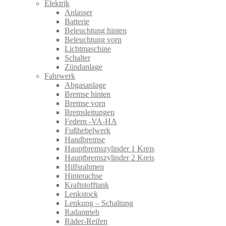
Elektrik
Anlasser
Batterie
Beleuchtung hinten
Beleuchtung vorn
Lichtmaschine
Schalter
Zündanlage
Fahrwerk
Abgasanlage
Bremse hinten
Bremse vorn
Bremsleitungen
Federn -VA-HA
Fußhebelwerk
Handbremse
Hauptbremszylinder 1 Kreis
Hauptbremszylinder 2 Kreis
Hilfsrahmen
Hinterachse
Kraftstofftank
Lenkstock
Lenkung – Schaltung
Radantrieb
Räder-Reifen