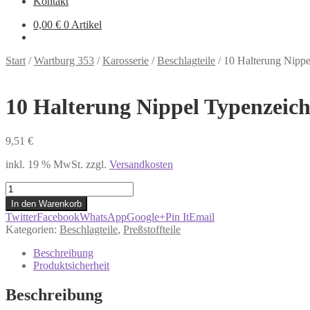
Kontakt
0,00
€
0 Artikel
Start
/
Wartburg 353
/
Karosserie
/
Beschlagteile
/
10 Halterung Nippe
10 Halterung Nippel Typenzeic
9,51
€
inkl. 19 % MwSt.
zzgl.
Versandkosten
10
Halterung
In den Warenkorb
Nippel
Twitter
Facebook
WhatsApp
Google+
Pin It
Email
Typenzeichen
Kategorien:
Beschlagteile
,
Preßstoffteile
Trabant
Menge
Beschreibung
Produktsicherheit
Beschreibung