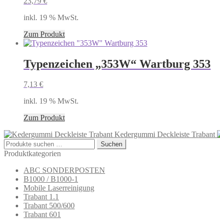
23,79
€
inkl. 19 % MwSt.
Zum Produkt
Typenzeichen „353W“ Wartburg 353
7,13
€
inkl. 19 % MwSt.
Zum Produkt
Kedergummi Deckleiste Trabant
Suchen
Suchen
nach:
Produktkategorien
ABC SONDERPOSTEN
B1000 / B1000-1
Mobile Laserreinigung
Trabant 1.1
Trabant 500/600
Trabant 601