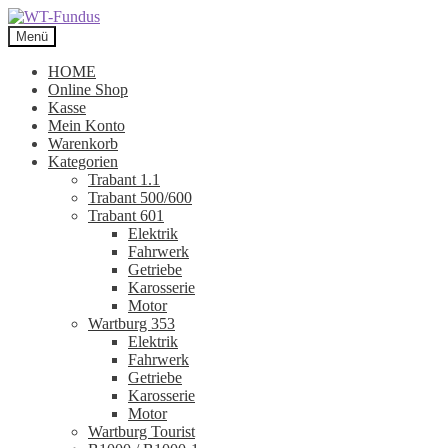
Zur
Zum
Navigation
Inhalt
Menü
springen
springen
HOME
Online Shop
Kasse
Mein Konto
Warenkorb
Kategorien
Trabant 1.1
Trabant 500/600
Trabant 601
Elektrik
Fahrwerk
Getriebe
Karosserie
Motor
Wartburg 353
Elektrik
Fahrwerk
Getriebe
Karosserie
Motor
Wartburg Tourist