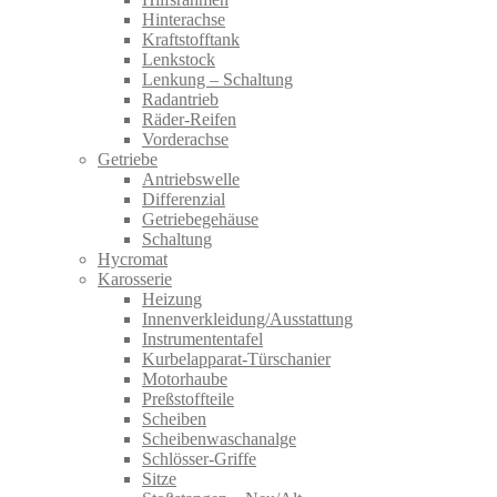
Hinterachse
Kraftstofftank
Lenkstock
Lenkung – Schaltung
Radantrieb
Räder-Reifen
Vorderachse
Getriebe
Antriebswelle
Differenzial
Getriebegehäuse
Schaltung
Hycromat
Karosserie
Heizung
Innenverkleidung/Ausstattung
Instrumententafel
Kurbelapparat-Türschanier
Motorhaube
Preßstoffteile
Scheiben
Scheibenwaschanalge
Schlösser-Griffe
Sitze