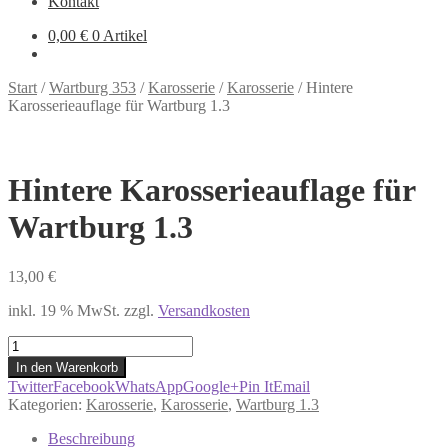
Kontakt
0,00
€
0 Artikel
Start
/
Wartburg 353
/
Karosserie
/
Karosserie
/
Hintere
Karosserieauflage für Wartburg 1.3
Hintere Karosserieauflage für
Wartburg 1.3
13,00
€
inkl. 19 % MwSt.
zzgl.
Versandkosten
Hintere
Karosserieauflage
In den Warenkorb
für
Twitter
Facebook
WhatsApp
Google+
Pin It
Email
Wartburg
Kategorien:
Karosserie
,
Karosserie
,
Wartburg 1.3
1.3
Menge
Beschreibung