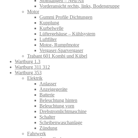
Stoßstangen – Neu/Alt
Vorderansicht rechts, links, Bodengruppe
Motor
Gummi Profile Dichtungen
Kupplung
Kurbelwelle
Lüftergehäuse – Kühlsystem
Luftfilter
Motor- Rumpfmotor
Vergaser-Sparvergaser
Trabant 601 Kombi und Kübel
Wartburg 1.3
Wartburg 311 312
Wartburg 353
Elektrik
Anlasser
Anzeigegeräte
Batterie
Beleuchtung hinten
Beleuchtung vorn
Drehstromlichtmaschine
Schalter
Scheibenwaschanlage
Zündung
Fahrwerk