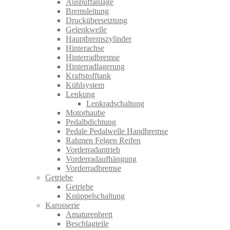
Auspuffanlage
Bremsleitung
Druckübersetztung
Gelenkwelle
Hauptbremszylinder
Hinterachse
Hinterradbremse
Hinterradlagerung
Kraftstofftank
Kühlsystem
Lenkung
Lenkradschaltung
Motorhaube
Pedalbdichtung
Pedale Pedalwelle Handbremse
Rahmen Felgen Reifen
Vorderradantrieb
Vorderradaufhängung
Vorderradbremse
Getriebe
Getriebe
Knüppelschaltung
Karosserie
Amaturenbrett
Beschlagteile