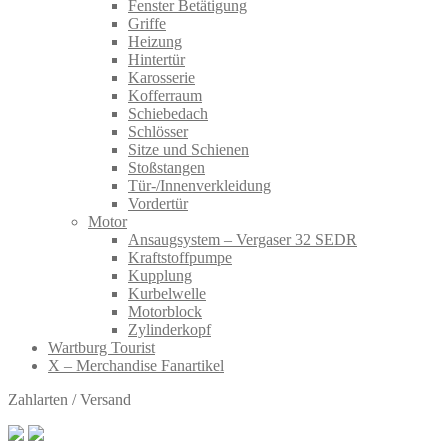
Fenster Betätigung
Griffe
Heizung
Hintertür
Karosserie
Kofferraum
Schiebedach
Schlösser
Sitze und Schienen
Stoßstangen
Tür-/Innenverkleidung
Vordertür
Motor
Ansaugsystem – Vergaser 32 SEDR
Kraftstoffpumpe
Kupplung
Kurbelwelle
Motorblock
Zylinderkopf
Wartburg Tourist
X – Merchandise Fanartikel
Zahlarten / Versand