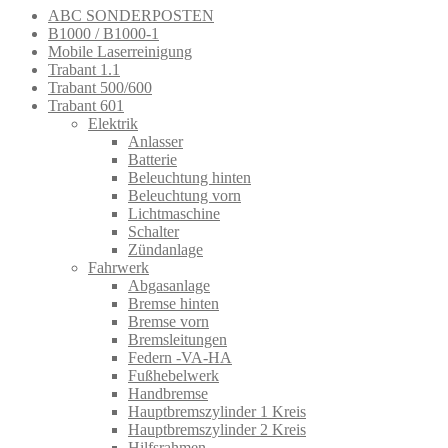
ABC SONDERPOSTEN
B1000 / B1000-1
Mobile Laserreinigung
Trabant 1.1
Trabant 500/600
Trabant 601
Elektrik
Anlasser
Batterie
Beleuchtung hinten
Beleuchtung vorn
Lichtmaschine
Schalter
Zündanlage
Fahrwerk
Abgasanlage
Bremse hinten
Bremse vorn
Bremsleitungen
Federn -VA-HA
Fußhebelwerk
Handbremse
Hauptbremszylinder 1 Kreis
Hauptbremszylinder 2 Kreis
Hilfsrahmen