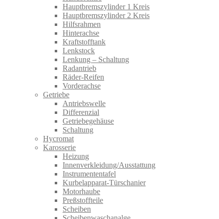
Hauptbremszylinder 1 Kreis
Hauptbremszylinder 2 Kreis
Hilfsrahmen
Hinterachse
Kraftstofftank
Lenkstock
Lenkung – Schaltung
Radantrieb
Räder-Reifen
Vorderachse
Getriebe
Antriebswelle
Differenzial
Getriebegehäuse
Schaltung
Hycromat
Karosserie
Heizung
Innenverkleidung/Ausstattung
Instrumententafel
Kurbelapparat-Türschanier
Motorhaube
Preßstoffteile
Scheiben
Scheibenwaschanalge