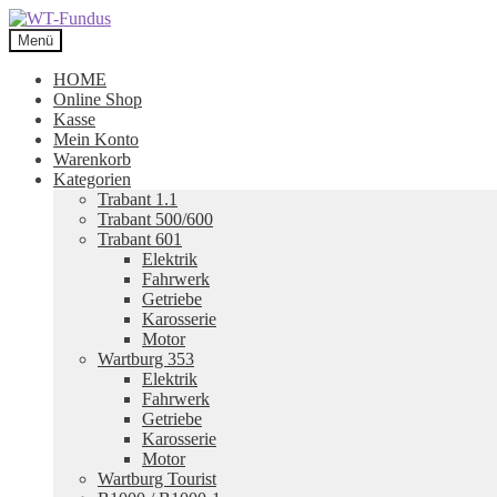
Zur
Zum
Navigation
Inhalt
Menü
springen
springen
HOME
Online Shop
Kasse
Mein Konto
Warenkorb
Kategorien
Trabant 1.1
Trabant 500/600
Trabant 601
Elektrik
Fahrwerk
Getriebe
Karosserie
Motor
Wartburg 353
Elektrik
Fahrwerk
Getriebe
Karosserie
Motor
Wartburg Tourist