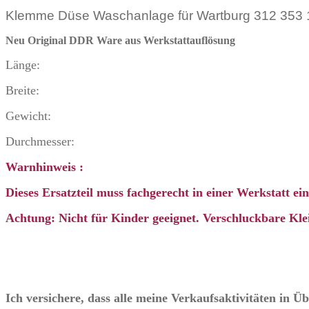
312
Klemme Düse Waschanlage für Wartburg 312 353 
353
1.3
Menge
Neu Original DDR Ware
aus Werkstattauflösung
Länge:
Breite:
Gewicht:
Durchmesser:
Warnhinweis :
Dieses Ersatzteil muss fachgerecht in einer Werkstatt e
Achtung: Nicht für Kinder geeignet. Verschluckbare Klei
Ich versichere, dass alle meine Verkaufsaktivitäten in 