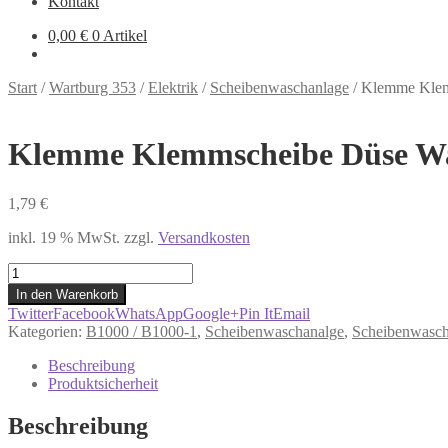
Kontakt
0,00
€
0 Artikel
Start
/
Wartburg 353
/
Elektrik
/
Scheibenwaschanlage
/
Klemme Klemm
Klemme Klemmscheibe Düse Wasc
1,79
€
inkl. 19 % MwSt.
zzgl.
Versandkosten
Klemme
Klemmscheibe
In den Warenkorb
Düse
Twitter
Facebook
WhatsApp
Google+
Pin It
Email
Waschanlage
Kategorien:
B1000 / B1000-1
,
Scheibenwaschanalge
,
Scheibenwasch
Trabant
500
Beschreibung
600
Produktsicherheit
601
1.1
Beschreibung
Wartburg