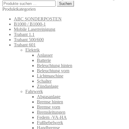
Suchen
Suchen
nach:
Produktkategorien
ABC SONDERPOSTEN
B1000 / B1000-1
Mobile Laserreinigung
Trabant 1.1
Trabant 500/600
Trabant 601
Elektrik
Anlasser
Batterie
Beleuchtung hinten
Beleuchtung vorn
Lichtmaschine
Schalter
Zündanlage
Fahrwerk
Abgasanlage
Bremse hinten
Bremse vorn
Bremsleitungen
Federn -VA-HA
Fußhebelwerk
Handbremse