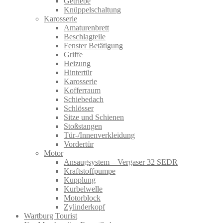
Getriebe
Knüppelschaltung
Karosserie
Amaturenbrett
Beschlagteile
Fenster Betätigung
Griffe
Heizung
Hintertür
Karosserie
Kofferraum
Schiebedach
Schlösser
Sitze und Schienen
Stoßstangen
Tür-/Innenverkleidung
Vordertür
Motor
Ansaugsystem – Vergaser 32 SEDR
Kraftstoffpumpe
Kupplung
Kurbelwelle
Motorblock
Zylinderkopf
Wartburg Tourist