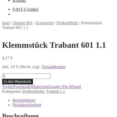
Kontakt
0,00
€
0 Artikel
Start
/
Trabant 601
/
Karosserie
/
Preßstoffteile
/
Klemmstück
Trabant 601 1.1
Klemmstück Trabant 601 1.1
4,17
€
inkl. 19 % MwSt.
zzgl.
Versandkosten
Klemmstück
Trabant
In den Warenkorb
601
Twitter
Facebook
WhatsApp
Google+
Pin It
Email
1.1
Kategorien:
Preßstoffteile
,
Trabant 1.1
Menge
Beschreibung
Produktsicherheit
Beschreibung