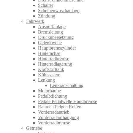
Schalter
Scheibenwaschanlage
Zündung
Fahrwerk
Auspuffanlage
Bremsleitung
Druckübersetztung
Gelenkwelle
Hauptbremszylinder
Hinterachse
Hinterradbremse
Hinterradlagerung
Kraftstofftank
Kühlsystem
Lenkung
Lenkradschaltung
Motorhaube
Pedalbdichtung
Pedale Pedalwelle Handbremse
Rahmen Felgen Reifen
Vorderradantrieb
Vorderradaufhängung
Vorderradbremse
Getriebe