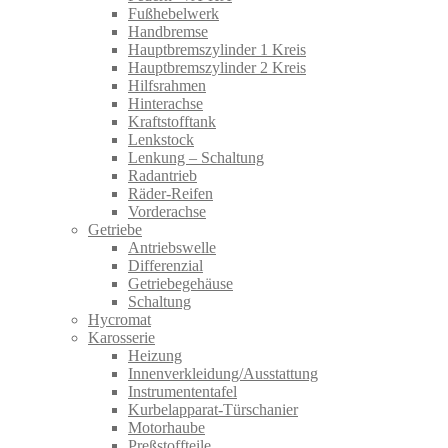
Fußhebelwerk
Handbremse
Hauptbremszylinder 1 Kreis
Hauptbremszylinder 2 Kreis
Hilfsrahmen
Hinterachse
Kraftstofftank
Lenkstock
Lenkung – Schaltung
Radantrieb
Räder-Reifen
Vorderachse
Getriebe
Antriebswelle
Differenzial
Getriebegehäuse
Schaltung
Hycromat
Karosserie
Heizung
Innenverkleidung/Ausstattung
Instrumententafel
Kurbelapparat-Türschanier
Motorhaube
Preßstoffteile