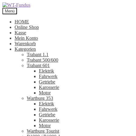
Zur
Zum
Navigation
Inhalt
Menü
springen
springen
HOME
Online Shop
Kasse
Mein Konto
Warenkorb
Kategorien
Trabant 1.1
Trabant 500/600
Trabant 601
Elektrik
Fahrwerk
Getriebe
Karosserie
Motor
Wartburg 353
Elektrik
Fahrwerk
Getriebe
Karosserie
Motor
Wartburg Tourist