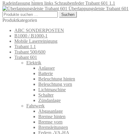
Radeinfassung hinten links Schraubenfeder Trabant 601 1.1
Überlappungsleiste Trabant 601
Suchen
Suchen
nach:
Produktkategorien
ABC SONDERPOSTEN
B1000 / B1000-1
Mobile Laserreinigung
Trabant 1.1
Trabant 500/600
Trabant 601
Elektrik
Anlasser
Batterie
Beleuchtung hinten
Beleuchtung vorn
Lichtmaschine
Schalter
Zündanlage
Fahrwerk
Abgasanlage
Bremse hinten
Bremse vorn
Bremsleitungen
Federn -VA-HA