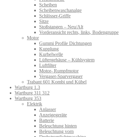
Scheiben
Scheibenwaschanalge
Schlösser-Griffe
Sitze
Stoßstangen – Neu/Alt
Vorderansicht rechts, links, Bodengruppe
Motor
Gummi Profile Dichtungen
Kupplung
Kurbelwelle
Lüftergehäuse – Kühlsystem
Luftfilter
Motor- Rumpfmotor
Vergaser-Sparvergaser
Trabant 601 Kombi und Kübel
Wartburg 1.3
Wartburg 311 312
Wartburg 353
Elektrik
Anlasser
Anzeigegeräte
Batterie
Beleuchtung hinten
Beleuchtung vorn
Drehstromlichtmaschine