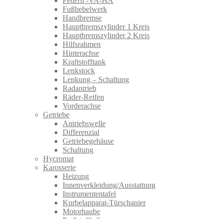
Federn -VA-HA
Fußhebelwerk
Handbremse
Hauptbremszylinder 1 Kreis
Hauptbremszylinder 2 Kreis
Hilfsrahmen
Hinterachse
Kraftstofftank
Lenkstock
Lenkung – Schaltung
Radantrieb
Räder-Reifen
Vorderachse
Getriebe
Antriebswelle
Differenzial
Getriebegehäuse
Schaltung
Hycromat
Karosserie
Heizung
Innenverkleidung/Ausstattung
Instrumententafel
Kurbelapparat-Türschanier
Motorhaube