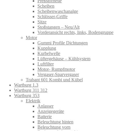
Preßstoffteile
Scheiben
Scheibenwaschanalge
Schlösser-Griffe
Sitze
Stoßstangen – Neu/Alt
Vorderansicht rechts, links, Bodengruppe
Motor
Gummi Profile Dichtungen
Kupplung
Kurbelwelle
Lüftergehäuse – Kühlsystem
Luftfilter
Motor- Rumpfmotor
Vergaser-Sparvergaser
Trabant 601 Kombi und Kübel
Wartburg 1.3
Wartburg 311 312
Wartburg 353
Elektrik
Anlasser
Anzeigegeräte
Batterie
Beleuchtung hinten
Beleuchtung vorn