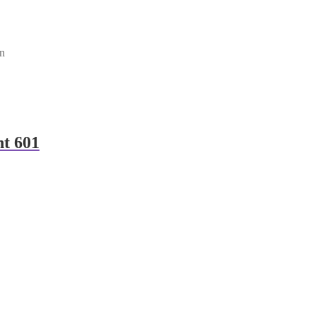
en
nt 601