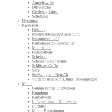
Antriebswelle
Differenzial
Getriebegehäuse
Schaltung
Hycromat
Karosserie
Heizung
Innenverkleidung/Ausstattung
Instrumententafel
Kurbelapparat-Türschanier
Motorhaube
Preßstoffteile
Scheiben
Scheibenwaschanalge
Schlösser-Griffe
Sitze
Stoßstangen – Neu/Alt
Vorderansicht rechts, links, Bodengruppe
Motor
Gummi Profile Dichtungen
Kupplung
Kurbelwelle
Lüftergehäuse – Kühlsystem
Luftfilter
Motor- Rumpfmotor