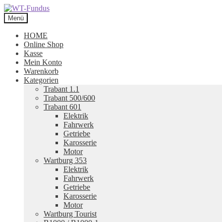
Zur
Zum
Navigation
Inhalt
Menü
springen
springen
HOME
Online Shop
Kasse
Mein Konto
Warenkorb
Kategorien
Trabant 1.1
Trabant 500/600
Trabant 601
Elektrik
Fahrwerk
Getriebe
Karosserie
Motor
Wartburg 353
Elektrik
Fahrwerk
Getriebe
Karosserie
Motor
Wartburg Tourist