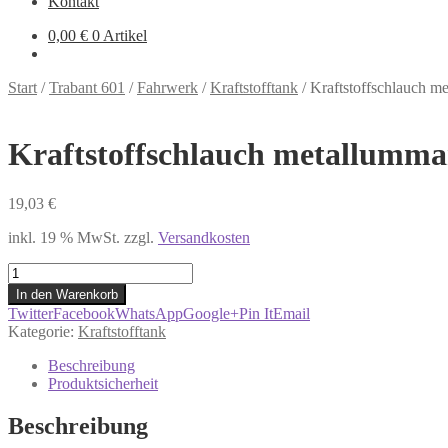
Kontakt
0,00
€
0 Artikel
Start
/
Trabant 601
/
Fahrwerk
/
Kraftstofftank
/
Kraftstoffschlauch me
Kraftstoffschlauch metallumman
19,03
€
inkl. 19 % MwSt.
zzgl.
Versandkosten
Kraftstoffschlauch
metallummantelt
In den Warenkorb
für
Twitter
Facebook
WhatsApp
Google+
Pin It
Email
Trabant
Kategorie:
Kraftstofftank
601
Menge
Beschreibung
Produktsicherheit
Beschreibung