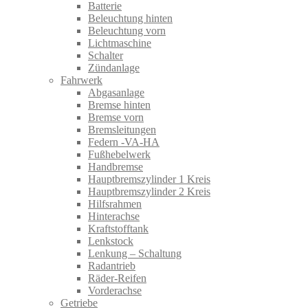
Batterie
Beleuchtung hinten
Beleuchtung vorn
Lichtmaschine
Schalter
Zündanlage
Fahrwerk
Abgasanlage
Bremse hinten
Bremse vorn
Bremsleitungen
Federn -VA-HA
Fußhebelwerk
Handbremse
Hauptbremszylinder 1 Kreis
Hauptbremszylinder 2 Kreis
Hilfsrahmen
Hinterachse
Kraftstofftank
Lenkstock
Lenkung – Schaltung
Radantrieb
Räder-Reifen
Vorderachse
Getriebe