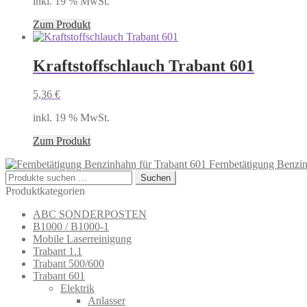
inkl. 19 % MwSt.
Zum Produkt
Kraftstoffschlauch Trabant 601
5,36
€
inkl. 19 % MwSt.
Zum Produkt
Fernbetätigung Benzin
Suchen
Suchen
nach:
Produktkategorien
ABC SONDERPOSTEN
B1000 / B1000-1
Mobile Laserreinigung
Trabant 1.1
Trabant 500/600
Trabant 601
Elektrik
Anlasser