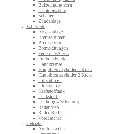
Beleuchtung vorn
Lichtmaschine
Schalter
Zündanlage
Fahrwerk
Abgasanlage
Bremse hinten
Bremse vorn
Bremsleitungen
Federn -VA-HA
Fußhebelwerk
Handbremse
Hauptbremszylinder 1 Kreis
Hauptbremszylinder 2 Kreis
Hilfsrahmen
Hinterachse
Kraftstofftank
Lenkstock
Lenkung – Schaltung
Radantrieb
Räder-Reifen
Vorderachse
Getriebe
Antriebswelle