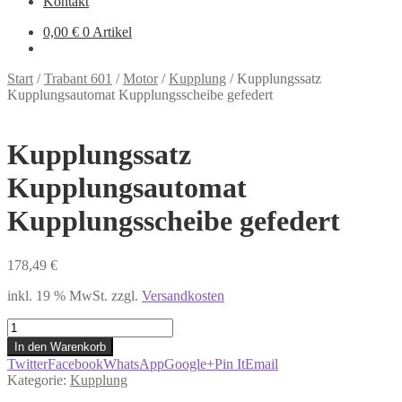
Kontakt
0,00
€
0 Artikel
Start
/
Trabant 601
/
Motor
/
Kupplung
/
Kupplungssatz
Kupplungsautomat Kupplungsscheibe gefedert
Kupplungssatz
Kupplungsautomat
Kupplungsscheibe gefedert
178,49
€
inkl. 19 % MwSt.
zzgl.
Versandkosten
Kupplungssatz
Kupplungsautomat
In den Warenkorb
Kupplungsscheibe
Twitter
Facebook
WhatsApp
Google+
Pin It
Email
gefedert
Kategorie:
Kupplung
Menge