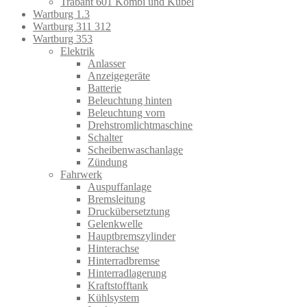
Trabant 601 Kombi und Kübel
Wartburg 1.3
Wartburg 311 312
Wartburg 353
Elektrik
Anlasser
Anzeigegeräte
Batterie
Beleuchtung hinten
Beleuchtung vorn
Drehstromlichtmaschine
Schalter
Scheibenwaschanlage
Zündung
Fahrwerk
Auspuffanlage
Bremsleitung
Druckübersetztung
Gelenkwelle
Hauptbremszylinder
Hinterachse
Hinterradbremse
Hinterradlagerung
Kraftstofftank
Kühlsystem