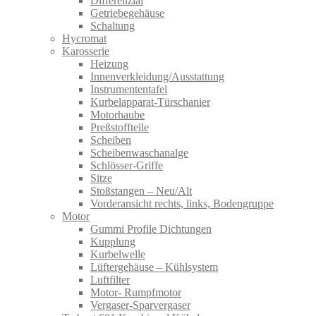
Differenzial
Getriebegehäuse
Schaltung
Hycromat
Karosserie
Heizung
Innenverkleidung/Ausstattung
Instrumententafel
Kurbelapparat-Türschanier
Motorhaube
Preßstoffteile
Scheiben
Scheibenwaschanalge
Schlösser-Griffe
Sitze
Stoßstangen – Neu/Alt
Vorderansicht rechts, links, Bodengruppe
Motor
Gummi Profile Dichtungen
Kupplung
Kurbelwelle
Lüftergehäuse – Kühlsystem
Luftfilter
Motor- Rumpfmotor
Vergaser-Sparvergaser