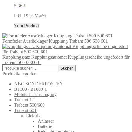
5,36
€
inkl. 19 % MwSt.
Zum Produkt
Formfeder Ausrücklager Kupplung Trabant 500 600 601
Kupplungssatz Kupplungsautomat Kupplungsscheibe ungefedert für
Trabant 500 600 601
Suchen
Suchen
nach:
Produktkategorien
ABC SONDERPOSTEN
B1000 / B1000-1
Mobile Laserreinigung
Trabant 1.1
Trabant 500/600
Trabant 601
Elektrik
Anlasser
Batterie
Beleuchtung hinten