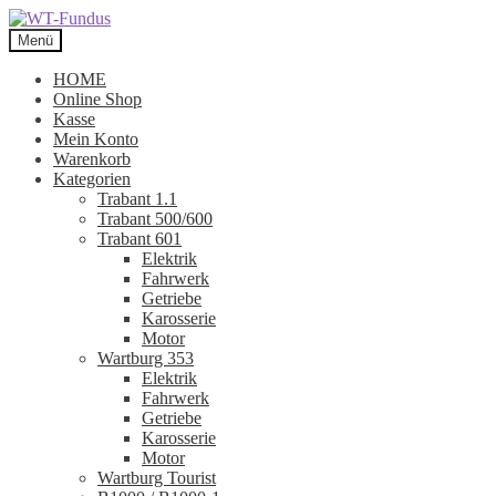
Zur
Zum
Navigation
Inhalt
Menü
springen
springen
HOME
Online Shop
Kasse
Mein Konto
Warenkorb
Kategorien
Trabant 1.1
Trabant 500/600
Trabant 601
Elektrik
Fahrwerk
Getriebe
Karosserie
Motor
Wartburg 353
Elektrik
Fahrwerk
Getriebe
Karosserie
Motor
Wartburg Tourist