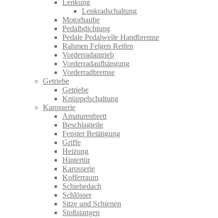
Lenkung
Lenkradschaltung
Motorhaube
Pedalbdichtung
Pedale Pedalwelle Handbremse
Rahmen Felgen Reifen
Vorderradantrieb
Vorderradaufhängung
Vorderradbremse
Getriebe
Getriebe
Knüppelschaltung
Karosserie
Amaturenbrett
Beschlagteile
Fenster Betätigung
Griffe
Heizung
Hintertür
Karosserie
Kofferraum
Schiebedach
Schlösser
Sitze und Schienen
Stoßstangen