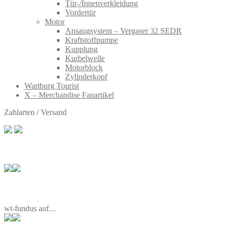
Tür-/Innenverkleidung
Vordertür
Motor
Ansaugsystem – Vergaser 32 SEDR
Kraftstoffpumpe
Kupplung
Kurbelwelle
Motorblock
Zylinderkopf
Wartburg Tourist
X – Merchandise Fanartikel
Zahlarten / Versand
wt-fundus auf…