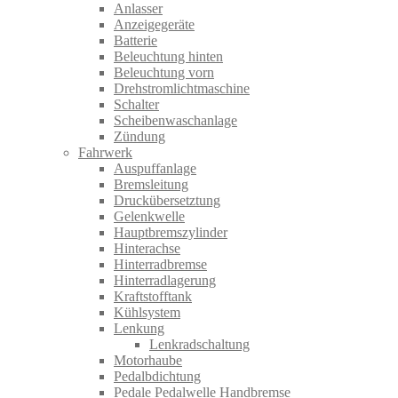
Anlasser
Anzeigegeräte
Batterie
Beleuchtung hinten
Beleuchtung vorn
Drehstromlichtmaschine
Schalter
Scheibenwaschanlage
Zündung
Fahrwerk
Auspuffanlage
Bremsleitung
Druckübersetztung
Gelenkwelle
Hauptbremszylinder
Hinterachse
Hinterradbremse
Hinterradlagerung
Kraftstofftank
Kühlsystem
Lenkung
Lenkradschaltung
Motorhaube
Pedalbdichtung
Pedale Pedalwelle Handbremse