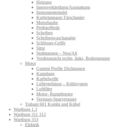
Heizung
Innenverkleidung/Ausstattung
Instrumententafel
Kurbelapparat-Türschanier
Motorhaube
Preßstoffteile
Scheiben
Scheibenwaschanalge
Schlösser-Griffe
Sitze
Stoßstangen – Neu/Alt
Vorderansicht rechts, links, Bodengruppe
Motor
Gummi Profile Dichtungen
Kupplung
Kurbelwelle
Lüftergehäuse – Kühlsystem
Luftfilter
Motor- Rumpfmotor
Vergaser-Sparvergaser
Trabant 601 Kombi und Kübel
Wartburg 1.3
Wartburg 311 312
Wartburg 353
Elektrik