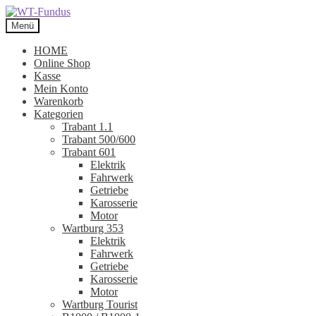
Zur
Zum
Navigation
Inhalt
Menü
springen
springen
HOME
Online Shop
Kasse
Mein Konto
Warenkorb
Kategorien
Trabant 1.1
Trabant 500/600
Trabant 601
Elektrik
Fahrwerk
Getriebe
Karosserie
Motor
Wartburg 353
Elektrik
Fahrwerk
Getriebe
Karosserie
Motor
Wartburg Tourist