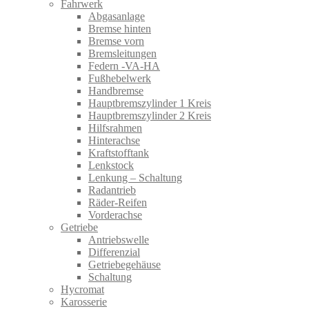
Fahrwerk
Abgasanlage
Bremse hinten
Bremse vorn
Bremsleitungen
Federn -VA-HA
Fußhebelwerk
Handbremse
Hauptbremszylinder 1 Kreis
Hauptbremszylinder 2 Kreis
Hilfsrahmen
Hinterachse
Kraftstofftank
Lenkstock
Lenkung – Schaltung
Radantrieb
Räder-Reifen
Vorderachse
Getriebe
Antriebswelle
Differenzial
Getriebegehäuse
Schaltung
Hycromat
Karosserie