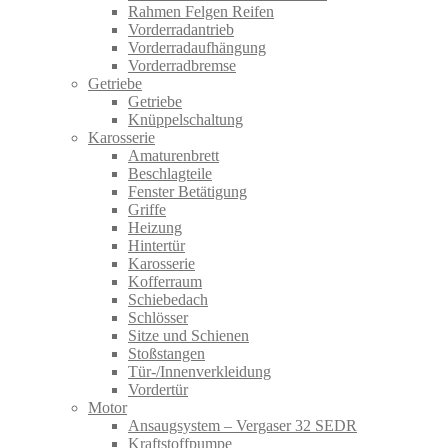
Rahmen Felgen Reifen
Vorderradantrieb
Vorderradaufhängung
Vorderradbremse
Getriebe
Getriebe
Knüppelschaltung
Karosserie
Amaturenbrett
Beschlagteile
Fenster Betätigung
Griffe
Heizung
Hintertür
Karosserie
Kofferraum
Schiebedach
Schlösser
Sitze und Schienen
Stoßstangen
Tür-/Innenverkleidung
Vordertür
Motor
Ansaugsystem – Vergaser 32 SEDR
Kraftstoffpumpe