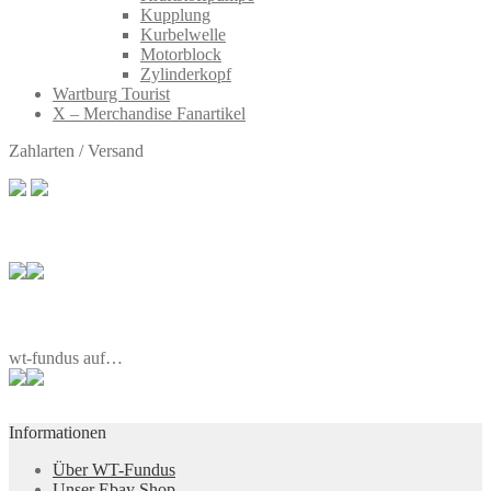
Kupplung
Kurbelwelle
Motorblock
Zylinderkopf
Wartburg Tourist
X – Merchandise Fanartikel
Zahlarten / Versand
wt-fundus auf…
Informationen
Über WT-Fundus
Unser Ebay Shop