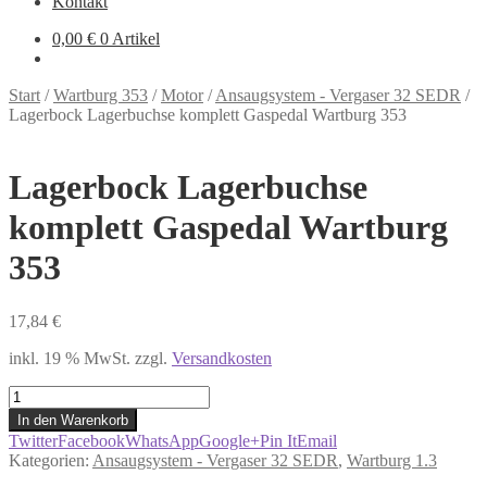
Kontakt
0,00
€
0 Artikel
Start
/
Wartburg 353
/
Motor
/
Ansaugsystem - Vergaser 32 SEDR
/
Lagerbock Lagerbuchse komplett Gaspedal Wartburg 353
Lagerbock Lagerbuchse
komplett Gaspedal Wartburg
353
17,84
€
inkl. 19 % MwSt.
zzgl.
Versandkosten
Lagerbock
Lagerbuchse
In den Warenkorb
komplett
Twitter
Facebook
WhatsApp
Google+
Pin It
Email
Gaspedal
Kategorien:
Ansaugsystem - Vergaser 32 SEDR
,
Wartburg 1.3
Wartburg