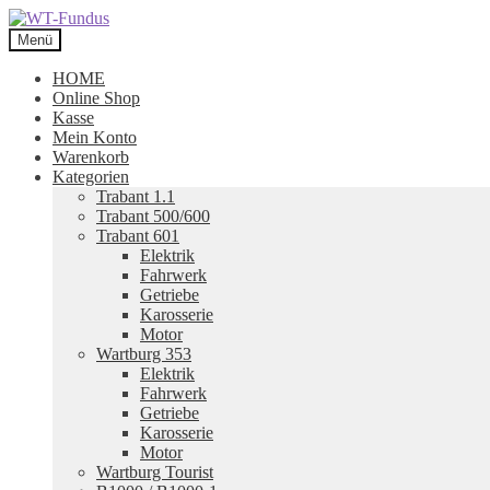
Zur
Zum
Navigation
Inhalt
Menü
springen
springen
HOME
Online Shop
Kasse
Mein Konto
Warenkorb
Kategorien
Trabant 1.1
Trabant 500/600
Trabant 601
Elektrik
Fahrwerk
Getriebe
Karosserie
Motor
Wartburg 353
Elektrik
Fahrwerk
Getriebe
Karosserie
Motor
Wartburg Tourist