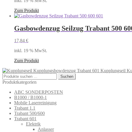
inkl. 19 % MwSt.
Zum Produkt
Gasbowdenzug Seilzug Trabant 500 60
17,84
€
inkl. 19 % MwSt.
Zum Produkt
Kupplungseil K
Suchen
Suchen
nach:
Produktkategorien
ABC SONDERPOSTEN
B1000 / B1000-1
Mobile Laserreinigung
Trabant 1.1
Trabant 500/600
Trabant 601
Elektrik
Anlasser