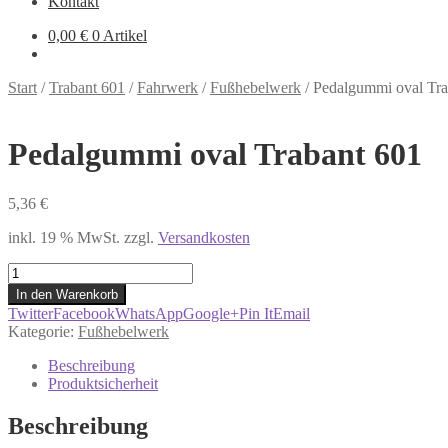
Kontakt
0,00
€
0 Artikel
Start
/
Trabant 601
/
Fahrwerk
/
Fußhebelwerk
/
Pedalgummi oval Tra
Pedalgummi oval Trabant 601
5,36
€
inkl. 19 % MwSt.
zzgl.
Versandkosten
Pedalgummi
oval
In den Warenkorb
Trabant
Twitter
Facebook
WhatsApp
Google+
Pin It
Email
601
Kategorie:
Fußhebelwerk
Menge
Beschreibung
Produktsicherheit
Beschreibung