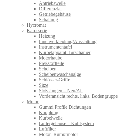
Antriebswelle
Differenzial
Getriebegehäuse
Schaltung
Hycromat
Karosserie
Heizung
Innenverkleidung/Ausstattung
Instrumententafel
Kurbelapparat-Türschanier
Motorhaube
Preßstoffteile
Scheiben
Scheibenwaschanalge
Schlösser-Griffe
Sitze
Stoßstangen – Neu/Alt
Vorderansicht rechts, links, Bodengruppe
Motor
Gummi Profile Dichtungen
Kupplung
Kurbelwelle
Lüftergehäuse – Kühlsystem
Luftfilter
Motor- Rumpfmotor