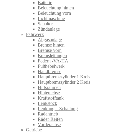
Batterie
Beleuchtung hinten
Beleuchtung vorn
Lichtmaschine
Schalter
Zündanlage
Fahrwerk
Abgasanlage
Bremse hinten
Bremse vorn
Bremsleitungen
Federn -VA-HA
Fußhebelwerk
Handbremse
Hauptbremszylinder 1 Kreis
Hauptbremszylinder 2 Kreis
Hilfsrahmen
Hinterachse
Kraftstofftank
Lenkstock
Lenkung – Schaltung
Radantrieb
Räder-Reifen
Vorderachse
Getriebe