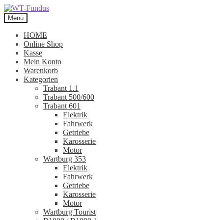
Zur
Zum
Navigation
Inhalt
Menü
springen
springen
HOME
Online Shop
Kasse
Mein Konto
Warenkorb
Kategorien
Trabant 1.1
Trabant 500/600
Trabant 601
Elektrik
Fahrwerk
Getriebe
Karosserie
Motor
Wartburg 353
Elektrik
Fahrwerk
Getriebe
Karosserie
Motor
Wartburg Tourist