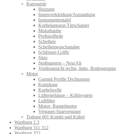
Karosserie
Heizung
Innenverkleidung/Ausstattung
Instrumententafel
Kurbelapparat-Türschanier
Motorhaube
Preßstoffteile
Scheiben
Scheibenwaschanalge
Schlösser-Griffe
Sitze
Stoßstangen – Neu/Alt
Vorderansicht rechts, links, Bodengruppe
Motor
Gummi Profile Dichtungen
Kupplung
Kurbelwelle
Lüftergehäuse – Kühlsystem
Luftfilter
Motor- Rumpfmotor
Vergaser-Sparvergaser
Trabant 601 Kombi und Kübel
Wartburg 1.3
Wartburg 311 312
Wartburg 353