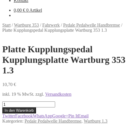
Kontakt
0,00
€
0 Artikel
Start
/
Wartburg 353
/
Fahrwerk
/
Pedale Pedalwelle Handbremse
/
Platte Kupplungspedal Kupplungsplatte Wartburg 353 1.3
Platte Kupplungspedal
Kupplungsplatte Wartburg 353
1.3
10,70
€
inkl. 19 % MwSt.
zzgl.
Versandkosten
Platte
Kupplungspedal
In den Warenkorb
Kupplungsplatte
Twitter
Facebook
WhatsApp
Google+
Pin It
Email
Wartburg
Kategorien:
Pedale Pedalwelle Handbremse
,
Wartburg 1.3
353