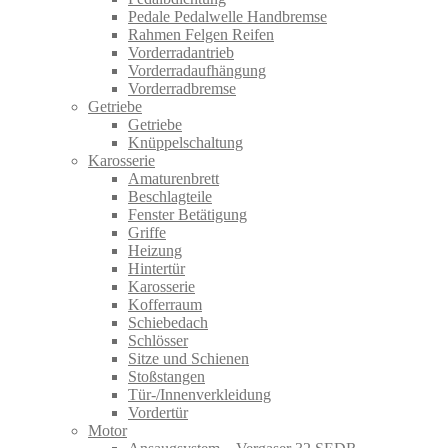
Pedale Pedalwelle Handbremse
Rahmen Felgen Reifen
Vorderradantrieb
Vorderradaufhängung
Vorderradbremse
Getriebe
Getriebe
Knüppelschaltung
Karosserie
Amaturenbrett
Beschlagteile
Fenster Betätigung
Griffe
Heizung
Hintertür
Karosserie
Kofferraum
Schiebedach
Schlösser
Sitze und Schienen
Stoßstangen
Tür-/Innenverkleidung
Vordertür
Motor