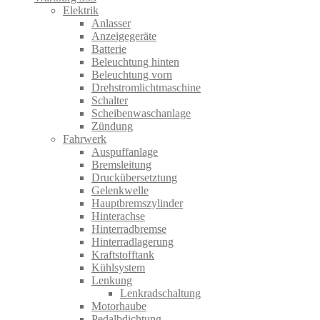
Elektrik
Anlasser
Anzeigegeräte
Batterie
Beleuchtung hinten
Beleuchtung vorn
Drehstromlichtmaschine
Schalter
Scheibenwaschanlage
Zündung
Fahrwerk
Auspuffanlage
Bremsleitung
Druckübersetztung
Gelenkwelle
Hauptbremszylinder
Hinterachse
Hinterradbremse
Hinterradlagerung
Kraftstofftank
Kühlsystem
Lenkung
Lenkradschaltung
Motorhaube
Pedalbdichtung