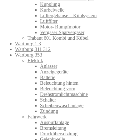
Kupplung
Kurbelwelle
Lüftergehäuse – Kühlsystem
Luftfilter
Motor- Rumpfmotor
Vergaser-Sparvergaser
Trabant 601 Kombi und Kübel
Wartburg 1.3
Wartburg 311 312
Wartburg 353
Elektrik
Anlasser
Anzeigegeräte
Batterie
Beleuchtung hinten
Beleuchtung vorn
Drehstromlichtmaschine
Schalter
Scheibenwaschanlage
Zündung
Fahrwerk
Auspuffanlage
Bremsleitung
Druckübersetztung
Gelenkwelle