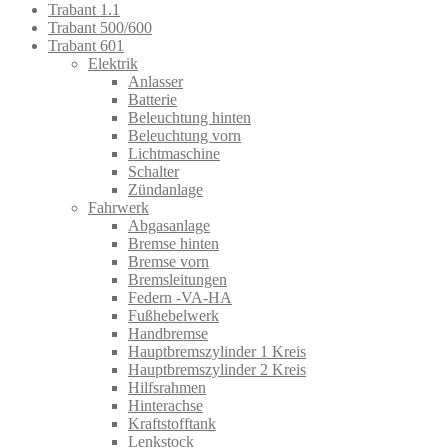
Trabant 1.1
Trabant 500/600
Trabant 601
Elektrik
Anlasser
Batterie
Beleuchtung hinten
Beleuchtung vorn
Lichtmaschine
Schalter
Zündanlage
Fahrwerk
Abgasanlage
Bremse hinten
Bremse vorn
Bremsleitungen
Federn -VA-HA
Fußhebelwerk
Handbremse
Hauptbremszylinder 1 Kreis
Hauptbremszylinder 2 Kreis
Hilfsrahmen
Hinterachse
Kraftstofftank
Lenkstock