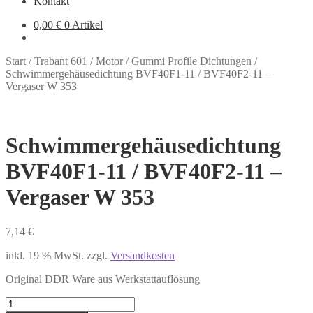
Kontakt
0,00
€
0 Artikel
Start
/
Trabant 601
/
Motor
/
Gummi Profile Dichtungen
/
Schwimmergehäusedichtung BVF40F1-11 / BVF40F2-11 –
Vergaser W 353
Schwimmergehäusedichtung
BVF40F1-11 / BVF40F2-11 –
Vergaser W 353
7,14
€
inkl. 19 % MwSt.
zzgl.
Versandkosten
Original DDR Ware aus Werkstattauflösung
Schwimmergehäusedichtung