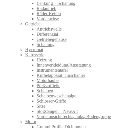
Lenkung – Schaltung
Radantrieb
Räder-Reifen
Vorderachse
Getriebe
Antriebswelle
Differenzial
Getriebegehäuse
Schaltung
Hycromat
Karosserie
Heizung
Innenverkleidung/Ausstattung
Instrumententafel
Kurbelapparat-Türschanier
Motorhaube
Preßstoffteile
Scheiben
Scheibenwaschanalge
Schlösser-Griffe
Sitze
Stoßstangen – Neu/Alt
Vorderansicht rechts, links, Bodengruppe
Motor
Gummi Profile Dichtungen