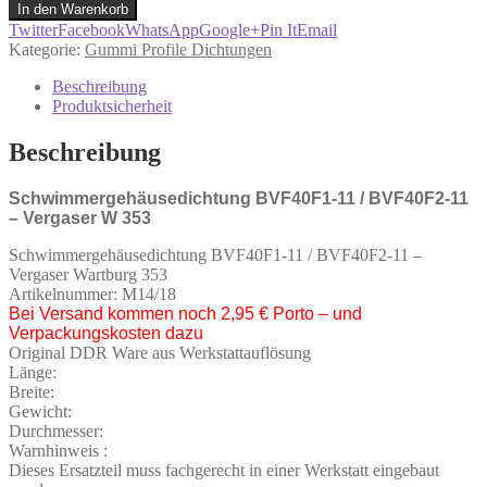
BVF40F1-
In den Warenkorb
11
Twitter
Facebook
WhatsApp
Google+
Pin It
Email
/
Kategorie:
Gummi Profile Dichtungen
BVF40F2-
11
Beschreibung
-
Produktsicherheit
Vergaser
W
Beschreibung
353
Menge
Schwimmergehäusedichtung BVF40F1-11 / BVF40F2-11
– Vergaser W 353
Schwimmergehäusedichtung BVF40F1-11 / BVF40F2-11 –
Vergaser Wartburg 353
Artikelnummer: M14/18
Bei Versand kommen noch 2,95 € Porto – und
Verpackungskosten dazu
Original DDR Ware aus Werkstattauflösung
Länge:
Breite:
Gewicht:
Durchmesser:
Warnhinweis :
Dieses Ersatzteil muss fachgerecht in einer Werkstatt eingebaut