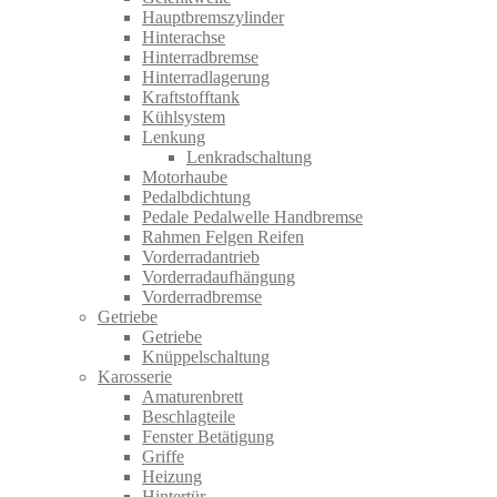
Hauptbremszylinder
Hinterachse
Hinterradbremse
Hinterradlagerung
Kraftstofftank
Kühlsystem
Lenkung
Lenkradschaltung
Motorhaube
Pedalbdichtung
Pedale Pedalwelle Handbremse
Rahmen Felgen Reifen
Vorderradantrieb
Vorderradaufhängung
Vorderradbremse
Getriebe
Getriebe
Knüppelschaltung
Karosserie
Amaturenbrett
Beschlagteile
Fenster Betätigung
Griffe
Heizung
Hintertür