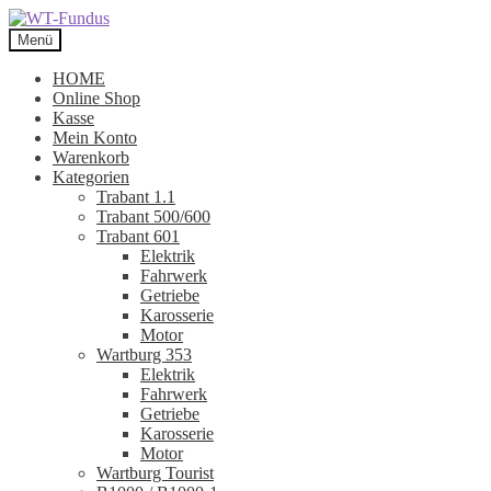
Zur
Zum
Navigation
Inhalt
Menü
springen
springen
HOME
Online Shop
Kasse
Mein Konto
Warenkorb
Kategorien
Trabant 1.1
Trabant 500/600
Trabant 601
Elektrik
Fahrwerk
Getriebe
Karosserie
Motor
Wartburg 353
Elektrik
Fahrwerk
Getriebe
Karosserie
Motor
Wartburg Tourist