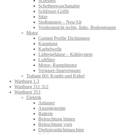
Scheiben
Scheibenwaschanalge
Schlösser-Griffe
Sitze
Stoßstangen – Neu/Alt
Vorderansicht rechts, links, Bodengruppe
Motor
Gummi Profile Dichtungen
Kupplung
Kurbelwelle
Lüftergehäuse – Kühlsystem
Luftfilter
Motor- Rumpfmotor
Vergaser-Sparvergaser
Trabant 601 Kombi und Kübel
Wartburg 1.3
Wartburg 311 312
Wartburg 353
Elektrik
Anlasser
Anzeigegeräte
Batterie
Beleuchtung hinten
Beleuchtung vorn
Drehstromlichtmaschine