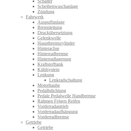
Schalter
Scheibenwaschanlage
Zündung
Fahrwerk
Auspuffanlage
Bremsleitung
Druckübersetztung
Gelenkwelle
Hauptbremszylinder
Hinterachse
Hinterradbremse
Hinterradlagerung
Kraftstofftank
Kühlsystem
Lenkung
Lenkradschaltung
Motorhaube
Pedalbdichtung
Pedale Pedalwelle Handbremse
Rahmen Felgen Reifen
Vorderradantrieb
Vorderradaufhängung
Vorderradbremse
Getriebe
Getriebe