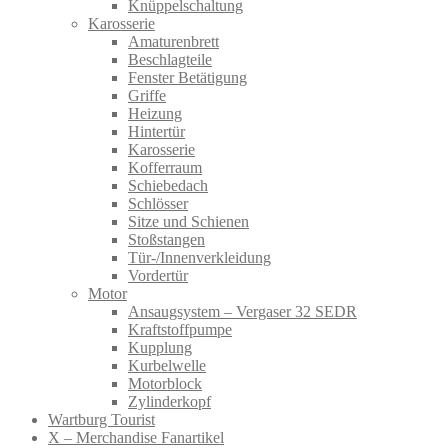
Knüppelschaltung
Karosserie
Amaturenbrett
Beschlagteile
Fenster Betätigung
Griffe
Heizung
Hintertür
Karosserie
Kofferraum
Schiebedach
Schlösser
Sitze und Schienen
Stoßstangen
Tür-/Innenverkleidung
Vordertür
Motor
Ansaugsystem – Vergaser 32 SEDR
Kraftstoffpumpe
Kupplung
Kurbelwelle
Motorblock
Zylinderkopf
Wartburg Tourist
X – Merchandise Fanartikel