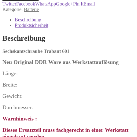
Spannschienenschraube
Twitter
Facebook
WhatsApp
Google+
Pin It
Email
Trabant
Kategorie:
Batterie
601
Menge
Beschreibung
Produktsicherheit
Beschreibung
Sechskantschraube Trabant 601
Neu Original DDR Ware
aus Werkstattauflösung
Länge:
Breite:
Gewicht:
Durchmesser:
Warnhinweis :
Dieses Ersatzteil muss fachgerecht in einer Werkstatt
eingebaut werden