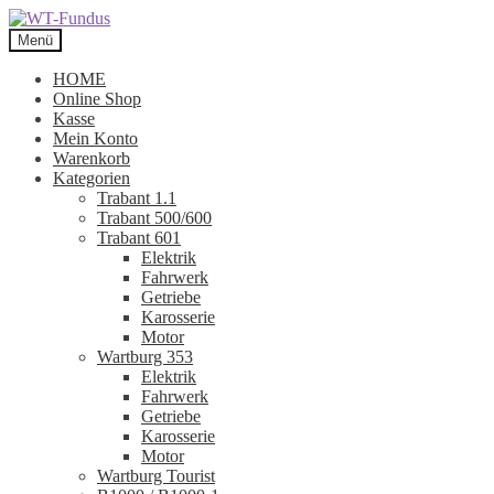
Zur
Zum
Navigation
Inhalt
Menü
springen
springen
HOME
Online Shop
Kasse
Mein Konto
Warenkorb
Kategorien
Trabant 1.1
Trabant 500/600
Trabant 601
Elektrik
Fahrwerk
Getriebe
Karosserie
Motor
Wartburg 353
Elektrik
Fahrwerk
Getriebe
Karosserie
Motor
Wartburg Tourist