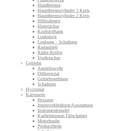
Handbremse
Hauptbremszylinder 1 Kreis
Hauptbremszylinder 2 Kreis
Hilfsrahmen
Hinterachse
Kraftstofftank
Lenkstock
Lenkung – Schaltung
Radantrieb
Räder-Reifen
Vorderachse
Getriebe
Antriebswelle
Differenzial
Getriebegehäuse
Schaltung
Hycromat
Karosserie
Heizung
Innenverkleidung/Ausstattung
Instrumententafel
Kurbelapparat-Türschanier
Motorhaube
Preßstoffteile