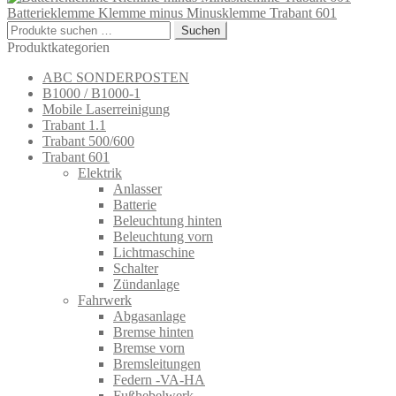
Batterieklemme Klemme minus Minusklemme Trabant 601
Suchen
Suchen
nach:
Produktkategorien
ABC SONDERPOSTEN
B1000 / B1000-1
Mobile Laserreinigung
Trabant 1.1
Trabant 500/600
Trabant 601
Elektrik
Anlasser
Batterie
Beleuchtung hinten
Beleuchtung vorn
Lichtmaschine
Schalter
Zündanlage
Fahrwerk
Abgasanlage
Bremse hinten
Bremse vorn
Bremsleitungen
Federn -VA-HA
Fußhebelwerk