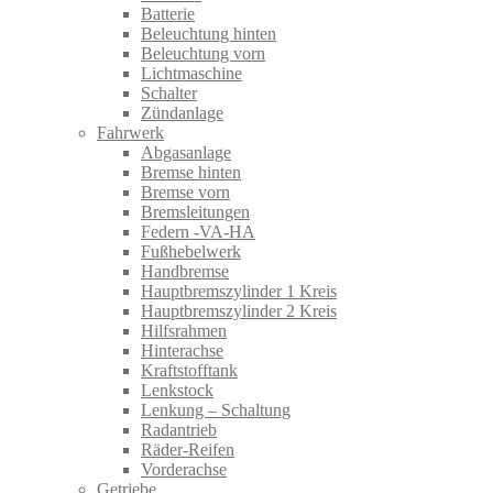
Batterie
Beleuchtung hinten
Beleuchtung vorn
Lichtmaschine
Schalter
Zündanlage
Fahrwerk
Abgasanlage
Bremse hinten
Bremse vorn
Bremsleitungen
Federn -VA-HA
Fußhebelwerk
Handbremse
Hauptbremszylinder 1 Kreis
Hauptbremszylinder 2 Kreis
Hilfsrahmen
Hinterachse
Kraftstofftank
Lenkstock
Lenkung – Schaltung
Radantrieb
Räder-Reifen
Vorderachse
Getriebe