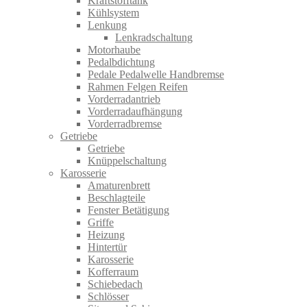
Kraftstofftank
Kühlsystem
Lenkung
Lenkradschaltung
Motorhaube
Pedalbdichtung
Pedale Pedalwelle Handbremse
Rahmen Felgen Reifen
Vorderradantrieb
Vorderradaufhängung
Vorderradbremse
Getriebe
Getriebe
Knüppelschaltung
Karosserie
Amaturenbrett
Beschlagteile
Fenster Betätigung
Griffe
Heizung
Hintertür
Karosserie
Kofferraum
Schiebedach
Schlösser