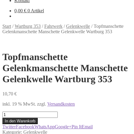
Kontakt
0,00
€
0 Artikel
Start
/
Wartburg 353
/
Fahrwerk
/
Gelenkwelle
/
Topfmanschette
Gelenkmanschette Manschette Gelenkwelle Wartburg 353
Topfmanschette
Gelenkmanschette Manschette
Gelenkwelle Wartburg 353
10,70
€
inkl. 19 % MwSt.
zzgl.
Versandkosten
Topfmanschette
Gelenkmanschette
In den Warenkorb
Manschette
Twitter
Facebook
WhatsApp
Google+
Pin It
Email
Gelenkwelle
Kategorie:
Gelenkwelle