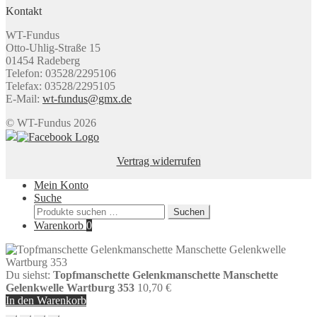
Kontakt
WT-Fundus
Otto-Uhlig-Straße 15
01454 Radeberg
Telefon: 03528/2295106
Telefax: 03528/2295105
E-Mail:
wt-fundus@gmx.de
© WT-Fundus 2026
Vertrag widerrufen
Mein Konto
Suche
Suchen
Suchen
nach:
Warenkorb
0
Du siehst:
Topfmanschette Gelenkmanschette Manschette
Gelenkwelle Wartburg 353
10,70
€
In den Warenkorb