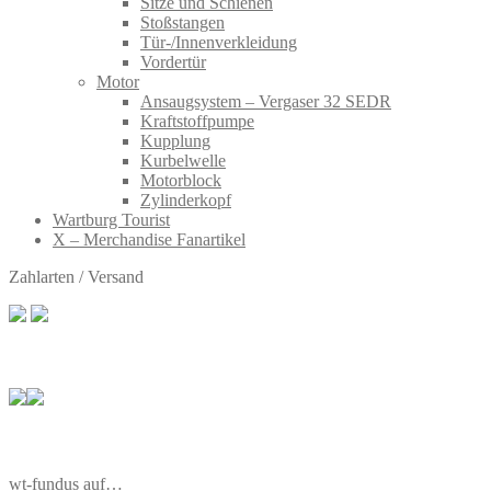
Sitze und Schienen
Stoßstangen
Tür-/Innenverkleidung
Vordertür
Motor
Ansaugsystem – Vergaser 32 SEDR
Kraftstoffpumpe
Kupplung
Kurbelwelle
Motorblock
Zylinderkopf
Wartburg Tourist
X – Merchandise Fanartikel
Zahlarten / Versand
wt-fundus auf…