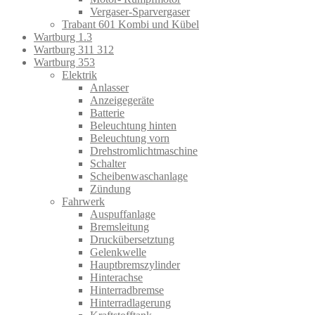
Vergaser-Sparvergaser
Trabant 601 Kombi und Kübel
Wartburg 1.3
Wartburg 311 312
Wartburg 353
Elektrik
Anlasser
Anzeigegeräte
Batterie
Beleuchtung hinten
Beleuchtung vorn
Drehstromlichtmaschine
Schalter
Scheibenwaschanlage
Zündung
Fahrwerk
Auspuffanlage
Bremsleitung
Druckübersetztung
Gelenkwelle
Hauptbremszylinder
Hinterachse
Hinterradbremse
Hinterradlagerung