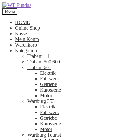
Zur
Zum
Navigation
Inhalt
Menü
springen
springen
HOME
Online Shop
Kasse
Mein Konto
Warenkorb
Kategorien
Trabant 1.1
Trabant 500/600
Trabant 601
Elektrik
Fahrwerk
Getriebe
Karosserie
Motor
Wartburg 353
Elektrik
Fahrwerk
Getriebe
Karosserie
Motor
Wartburg Tourist