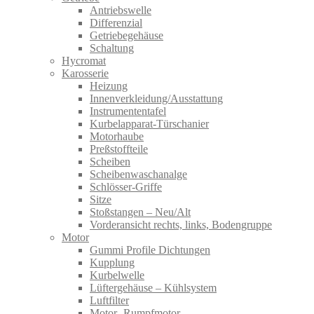
Antriebswelle
Differenzial
Getriebegehäuse
Schaltung
Hycromat
Karosserie
Heizung
Innenverkleidung/Ausstattung
Instrumententafel
Kurbelapparat-Türschanier
Motorhaube
Preßstoffteile
Scheiben
Scheibenwaschanalge
Schlösser-Griffe
Sitze
Stoßstangen – Neu/Alt
Vorderansicht rechts, links, Bodengruppe
Motor
Gummi Profile Dichtungen
Kupplung
Kurbelwelle
Lüftergehäuse – Kühlsystem
Luftfilter
Motor- Rumpfmotor