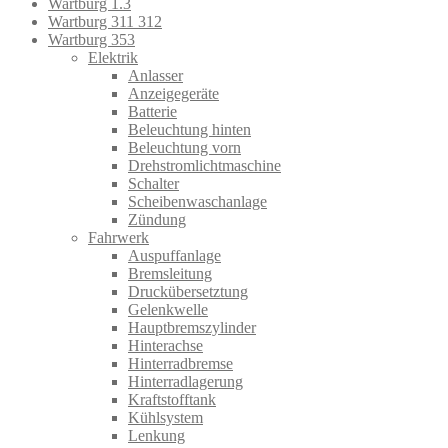
Wartburg 1.3
Wartburg 311 312
Wartburg 353
Elektrik
Anlasser
Anzeigegeräte
Batterie
Beleuchtung hinten
Beleuchtung vorn
Drehstromlichtmaschine
Schalter
Scheibenwaschanlage
Zündung
Fahrwerk
Auspuffanlage
Bremsleitung
Druckübersetztung
Gelenkwelle
Hauptbremszylinder
Hinterachse
Hinterradbremse
Hinterradlagerung
Kraftstofftank
Kühlsystem
Lenkung