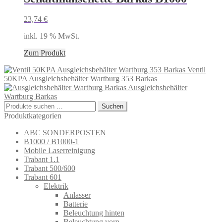
23,74
€
inkl. 19 % MwSt.
Zum Produkt
Ventil
50KPA Ausgleichsbehälter Wartburg 353 Barkas
Ausgleichsbehälter
Wartburg Barkas
Suchen
Suchen
nach:
Produktkategorien
ABC SONDERPOSTEN
B1000 / B1000-1
Mobile Laserreinigung
Trabant 1.1
Trabant 500/600
Trabant 601
Elektrik
Anlasser
Batterie
Beleuchtung hinten
Beleuchtung vorn