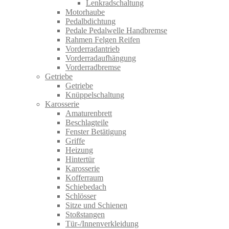
Lenkradschaltung
Motorhaube
Pedalbdichtung
Pedale Pedalwelle Handbremse
Rahmen Felgen Reifen
Vorderradantrieb
Vorderradaufhängung
Vorderradbremse
Getriebe
Getriebe
Knüppelschaltung
Karosserie
Amaturenbrett
Beschlagteile
Fenster Betätigung
Griffe
Heizung
Hintertür
Karosserie
Kofferraum
Schiebedach
Schlösser
Sitze und Schienen
Stoßstangen
Tür-/Innenverkleidung