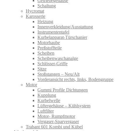
Getriebegehäuse
Schaltung
Hycromat
Karosserie
Heizung
Innenverkleidung/Ausstattung
Instrumententafel
Kurbelapparat-Türschanier
Motorhaube
Preßstoffteile
Scheiben
Scheibenwaschanalge
Schlösser-Griffe
Sitze
Stoßstangen – Neu/Alt
Vorderansicht rechts, links, Bodengruppe
Motor
Gummi Profile Dichtungen
Kupplung
Kurbelwelle
Lüftergehäuse – Kühlsystem
Luftfilter
Motor- Rumpfmotor
Vergaser-Sparvergaser
Trabant 601 Kombi und Kübel