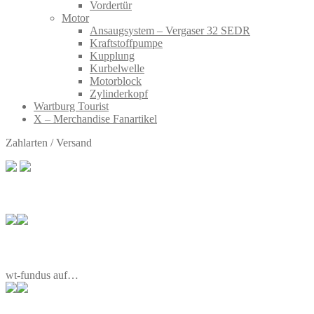
Vordertür
Motor
Ansaugsystem – Vergaser 32 SEDR
Kraftstoffpumpe
Kupplung
Kurbelwelle
Motorblock
Zylinderkopf
Wartburg Tourist
X – Merchandise Fanartikel
Zahlarten / Versand
wt-fundus auf…