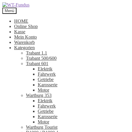
Zur
Zum
Navigation
Inhalt
Menü
springen
springen
HOME
Online Shop
Kasse
Mein Konto
Warenkorb
Kategorien
Trabant 1.1
Trabant 500/600
Trabant 601
Elektrik
Fahrwerk
Getriebe
Karosserie
Motor
Wartburg 353
Elektrik
Fahrwerk
Getriebe
Karosserie
Motor
Wartburg Tourist