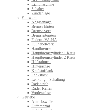
Lichtmaschine
Schalter
Zündanlage
Fahrwerk
Abgasanlage
Bremse hinten
Bremse vorn
Bremsleitungen
Federn -VA-HA
Fußhebelwerk
Handbremse
Hauptbremszylinder 1 Kreis
Hauptbremszylinder 2 Kreis
Hilfsrahmen
Hinterachse
Kraftstofftank
Lenkstock
Lenkung – Schaltung
Radantrieb
Räder-Reifen
Vorderachse
Getriebe
Antriebswelle
Differenzial