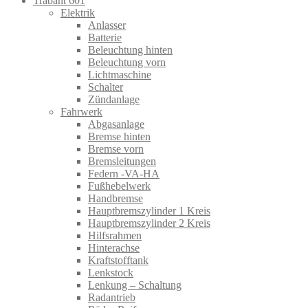
Trabant 601
Elektrik
Anlasser
Batterie
Beleuchtung hinten
Beleuchtung vorn
Lichtmaschine
Schalter
Zündanlage
Fahrwerk
Abgasanlage
Bremse hinten
Bremse vorn
Bremsleitungen
Federn -VA-HA
Fußhebelwerk
Handbremse
Hauptbremszylinder 1 Kreis
Hauptbremszylinder 2 Kreis
Hilfsrahmen
Hinterachse
Kraftstofftank
Lenkstock
Lenkung – Schaltung
Radantrieb