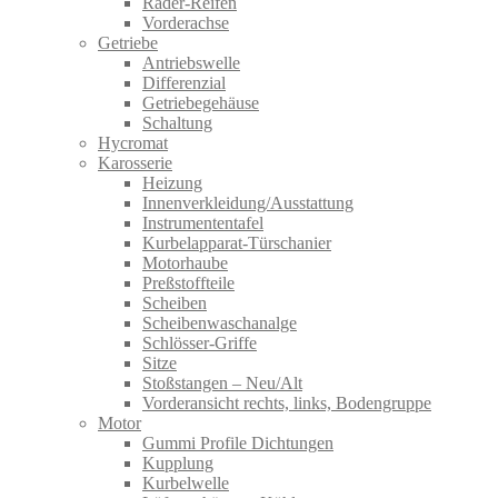
Räder-Reifen
Vorderachse
Getriebe
Antriebswelle
Differenzial
Getriebegehäuse
Schaltung
Hycromat
Karosserie
Heizung
Innenverkleidung/Ausstattung
Instrumententafel
Kurbelapparat-Türschanier
Motorhaube
Preßstoffteile
Scheiben
Scheibenwaschanalge
Schlösser-Griffe
Sitze
Stoßstangen – Neu/Alt
Vorderansicht rechts, links, Bodengruppe
Motor
Gummi Profile Dichtungen
Kupplung
Kurbelwelle