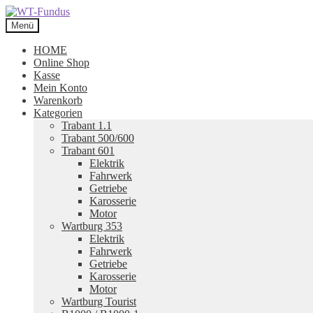
Zur
Zum
Navigation
Inhalt
Menü
springen
springen
HOME
Online Shop
Kasse
Mein Konto
Warenkorb
Kategorien
Trabant 1.1
Trabant 500/600
Trabant 601
Elektrik
Fahrwerk
Getriebe
Karosserie
Motor
Wartburg 353
Elektrik
Fahrwerk
Getriebe
Karosserie
Motor
Wartburg Tourist